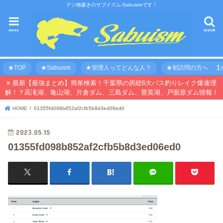
デジ物書きのサブイズム-Sabuismです！
menu
search
★TOP
★Sabuism
★管理人ってどんな人？
★初訪問の方へ 【オ
最新【最強まとめ】簡単検索！千葉県の房総6大バス釣りレイク爆速理
解！？高滝湖、亀山湖、片倉ダム、三島ダム、豊英湖、戸面原ダム情報！
HOME
01355fd098b852af2cfb5b8d3ed06ed0
2023.05.15
01355fd098b852af2cfb5b8d3ed06ed0