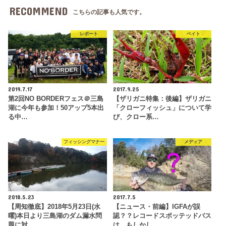
RECOMMEND
こちらの記事も人気です。
レポート
ベイト
2019.7.17
2017.9.25
第2回NO BORDERフェス＠三島
【ザリガニ特集：後編】ザリガニ
湖に今年も参加！50アップ5本出
「クローフィッシュ」について学
る中…
び、クロー系…
フィッシングマナー
メディア
2018.5.23
2017.7.5
【周知徹底】2018年5月23日(水
【ニュース・前編】IGFAが誤
曜)本日より三島湖のダム漏水問
認？？レコードスポッテッドバス
題に対…
は、もしかし…