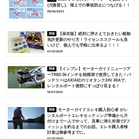
び(復習し)、湖上での事故防止につなげる！！
08/06/2023
【保存版】絶対に押さえておきたい船舶
免許更新のやり方！ライセンススクールも良
いけど、個人でも手軽に出来るよ！！！
07/12/2021
【インプレ】モーターガイドニューツア
ーTR82-36インチを相模湖で使用してきた！バ
ッテリーはAXIA社のリオタンク24V 80Aで、
レンタルボート後部にすっぽり収まる！
10/07/2021
モーターガイドエレキ購入初心者 がレ
ンタルボートエレキセッティング準備から片
付けまで一人でやって、見事に津久井湖で2フ
ィッシュを釣るまでのお話。エレキ購入者検
討者は御参考までに。
07/30/2021