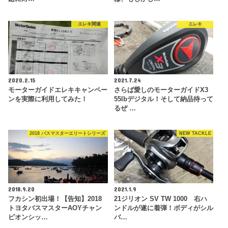
エレキ関連
エレキ
2020.2.15
2021.7.24
モーターガイドエレキキャンペー
さらば愛しのモーターガイドX3
ンを実際に利用してみた！
55lbデジタル！そして納品待って
るぜ …
2018 バスマスターエリートシリーズ
NEW TACKLE
2018.9.20
2021.1.9
フカシン初出場！【告知】2018
21ジリオン SV TW 1000 右ハ
トヨタバスマスターAOYチャン
ンドルが遂に着弾！ボディがシル
ピオンシッ…
バ…