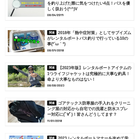
を釣り上げた際に気をつけたい4点！バスを優
しく扱おう(^^)V
08/04/2019
2018年「熱中症対策」としてサブイズム
がレンタルボートバス釣りで行っている10の
事(*´ω｀*)
08/09/2018
【2023年版】レンタルボートアイテムの
1つライフジャケットは究極的に大事な釣具！
命より大事なものはない！
08/08/2023
ゴアテックス防寒服の手入れをクリーニ
ング屋の対応から自宅での洗濯と防水スプレ
ー対応に(ﾟ∀ﾟ)！皆さんどうしてます？
11/01/2018
2023 レンタルボートマナーを改めて学