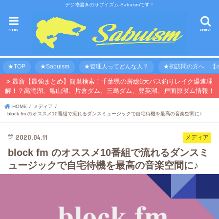
デジ物書きのサブイズム-Sabuismです！
menu
search
★TOP
★Sabuism
★管理人ってどんな人？
★初訪問の方へ 【オ
最新【最強まとめ】簡単検索！千葉県の房総6大バス釣りレイク爆速理
解！？高滝湖、亀山湖、片倉ダム、三島ダム、豊英湖、戸面原ダム情報！
HOME
メディア
block fm のオススメ10番組で流れるダンスミュージックで自宅待機を最高の音楽空間に♪
2020.04.11
メディア
block fm のオススメ10番組で流れるダンスミ
ュージックで自宅待機を最高の音楽空間に♪