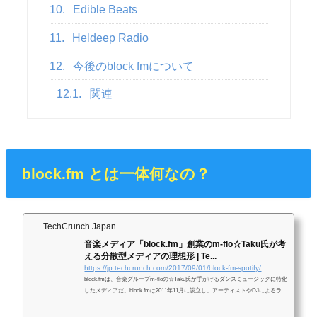
10.
Edible Beats
11.
Heldeep Radio
12.
今後のblock fmについて
12.1.
関連
block.fm とは一体何なの？
TechCrunch Japan
音楽メディア「block.fm」創業のm-flo☆Taku氏が考
える分散型メディアの理想形 | Te...
https://jp.techcrunch.com/2017/09/01/block-fm-spotify/
block.fmは、音楽グループm-floの☆Taku氏が手がけるダンスミュージックに特化
したメディアだ。block.fmは2011年11月に設立し、アーティストやDJによるラジ
オ番組の他、記事や動画コンテンツを配信している。2017年8月24日にサービス
の全面リニューアルと共に、個人投資家より5000万円の資金調..