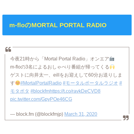
m-floのMORTAL PORTAL RADIO
今夜21時から「Mortal Portal Radio」オンエア
m-floの3名によるおしゃべり番組が帰ってくる
ゲストに向井太一、eillをお迎えして60分お送りしま
す
#MortalPortalRadio
#モータルポータルラジオ
#
モタポタ
#blockfm
https://t.co/ravkDeCVD8
pic.twitter.com/GpyPOe46CG
— block.fm (@blockfmjp)
March 31, 2020