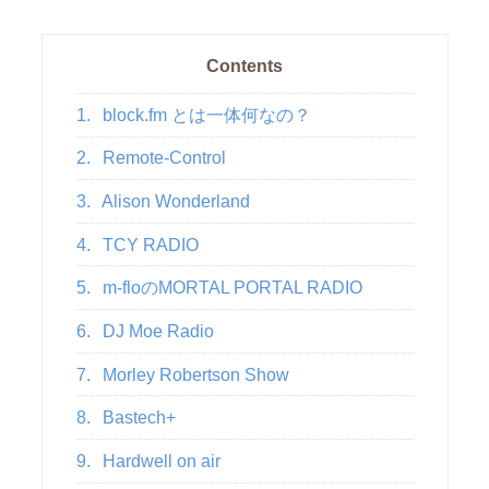
Contents
1.
block.fm とは一体何なの？
2.
Remote-Control
3.
Alison Wonderland
4.
TCY RADIO
5.
m-floのMORTAL PORTAL RADIO
6.
DJ Moe Radio
7.
Morley Robertson Show
8.
Bastech+
9.
Hardwell on air