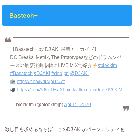
Bastech+
【Basstech+ by DJ AKi 最新アーカイブ】
DC Breaks, Metrik, The Prototypesなどのドラムンベ
ースの最新楽曲を軸にLIVE MIXで紹介
#blockfm
#Basstech
#DJAKi
#dnbjpn
@DJAKi
https://t.co/K4jMpB4Atf
https://t.co/AJ8zTFxlXt
pic.twitter.com/dueStVO0Mi
— block.fm (@blockfmjp)
April 5, 2020
激し目を求めるならば、このDJ AKIがパーソナリティを