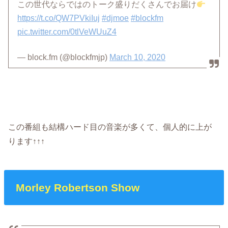
この世代ならではのトーク盛りだくさんでお届け
https://t.co/QW7PVkiIuj
#djmoe
#blockfm
pic.twitter.com/0tlVeWUuZ4
— block.fm (@blockfmjp)
March 10, 2020
この番組も結構ハード目の音楽が多くて、個人的に上が
ります↑↑↑
Morley Robertson Show