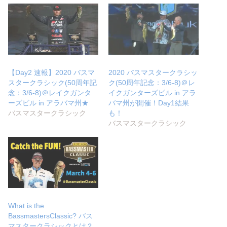
【Day2 速報】2020 バスマ
2020 バスマスタークラシッ
スタークラシック(50周年記
ク(50周年記念：3/6-8)＠レ
念：3/6-8)＠レイクガンタ
イクガンターズビル in アラ
ーズビル in アラバマ州★
バマ州が開催！Day1結果
バスマスタークラシック
も！
バスマスタークラシック
What is the
BassmastersClassic? バス
マスタークラシックとは？