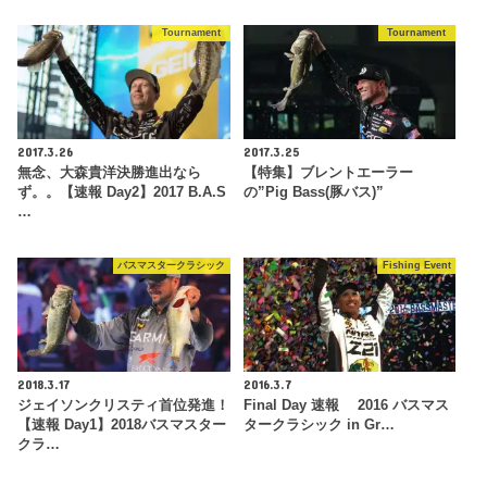
Tournament
Tournament
2017.3.26
2017.3.25
無念、大森貴洋決勝進出なら
【特集】ブレントエーラー
ず。。【速報 Day2】2017 B.A.S
の”Pig Bass(豚バス)”
…
バスマスタークラシック
Fishing Event
2018.3.17
2016.3.7
ジェイソンクリスティ首位発進！
Final Day 速報 2016 バスマス
【速報 Day1】2018バスマスター
タークラシック in Gr…
クラ…