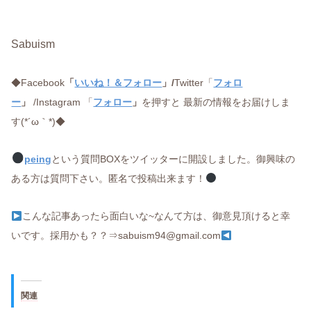
Sabuism
◆Facebook
「
いいね！＆フォロー
」/
Twitter「
フォロ
ー
」
/Instagram 「
フォロー
」
を押すと 最新の情報をお届けしま
す(*´ω｀*)◆
peing
という質問BOXをツイッターに開設しました。御興味の
ある方は質問下さい。匿名で投稿出来ます！
こんな記事あったら面白いな~なんて方は、御意見頂けると幸
いです。採用かも？？⇒sabuism94@gmail.com
関連