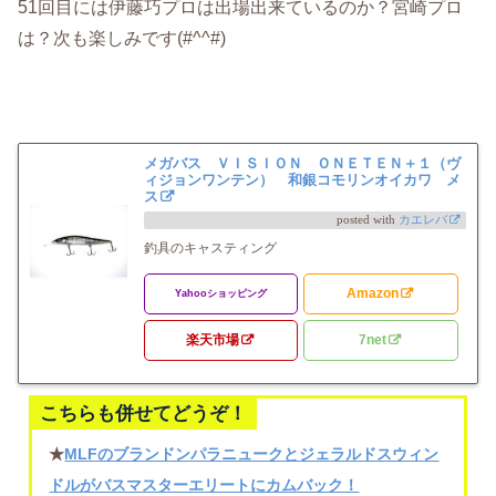
51回目には伊藤巧プロは出場出来ているのか？宮崎プロ
は？次も楽しみです(#^^#)
メガバス ＶＩＳＩＯＮ ＯＮＥＴＥＮ＋１（ヴ
ィジョンワンテン） 和銀コモリンオイカワ メ
ス
posted with
カエレバ
釣具のキャスティング
Amazon
Yahooショッピング
楽天市場
7net
こちらも併せてどうぞ！
★
MLFのブランドンパラニュークとジェラルドスウィン
ドルがバスマスターエリートにカムバック！