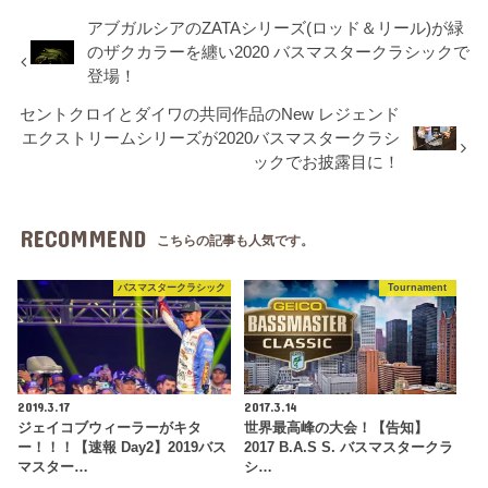
アブガルシアのZATAシリーズ(ロッド＆リール)が緑
のザクカラーを纏い2020 バスマスタークラシックで
登場！
セントクロイとダイワの共同作品のNew レジェンド
エクストリームシリーズが2020バスマスタークラシ
ックでお披露目に！
RECOMMEND
こちらの記事も人気です。
バスマスタークラシック
Tournament
2019.3.17
2017.3.14
ジェイコブウィーラーがキタ
世界最高峰の大会！【告知】
ー！！！【速報 Day2】2019バス
2017 B.A.S S. バスマスタークラ
マスター…
シ…