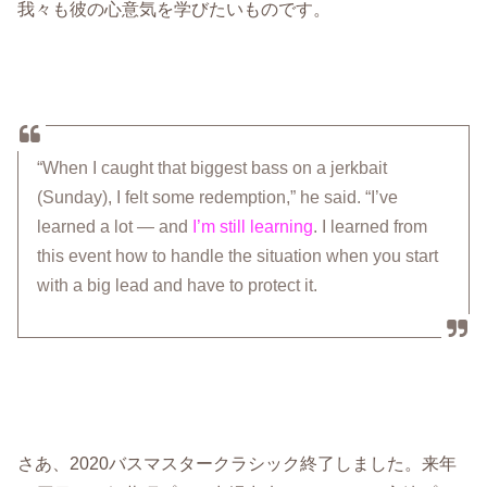
我々も彼の心意気を学びたいものです。
“When I caught that biggest bass on a jerkbait
(Sunday), I felt some redemption,” he said. “I’ve
learned a lot — and
I’m still learning
. I learned from
this event how to handle the situation when you start
with a big lead and have to protect it.
さあ、2020バスマスタークラシック終了しました。来年