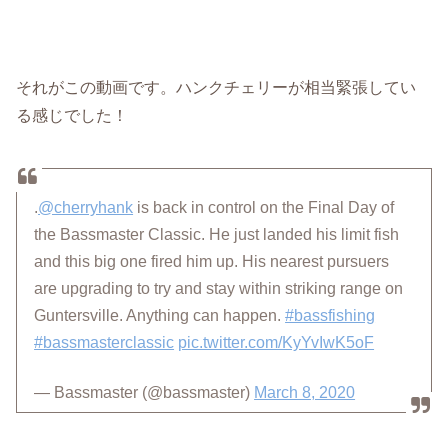
それがこの動画です。ハンクチェリーが相当緊張してい
る感じでした！
.
@cherryhank
is back in control on the Final Day of
the Bassmaster Classic. He just landed his limit fish
and this big one fired him up. His nearest pursuers
are upgrading to try and stay within striking range on
Guntersville. Anything can happen.
#bassfishing
#bassmasterclassic
pic.twitter.com/KyYvIwK5oF
— Bassmaster (@bassmaster)
March 8, 2020