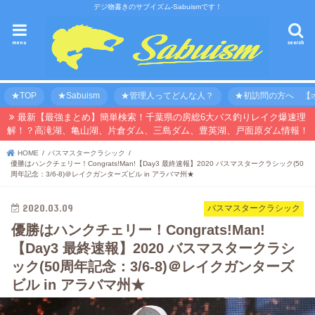
デジ物書きのサブイズム-Sabuismです！
menu
search
★TOP
★Sabuism
★管理人ってどんな人？
★初訪問の方へ 【オ
最新【最強まとめ】簡単検索！千葉県の房総6大バス釣りレイク爆速理
解！？高滝湖、亀山湖、片倉ダム、三島ダム、豊英湖、戸面原ダム情報！
HOME
バスマスタークラシック
優勝はハンクチェリー！Congrats!Man!【Day3 最終速報】2020 バスマスタークラシック(50
周年記念：3/6-8)＠レイクガンターズビル in アラバマ州★
2020.03.09
バスマスタークラシック
優勝はハンクチェリー！Congrats!Man!
【Day3 最終速報】2020 バスマスタークラシ
ック(50周年記念：3/6-8)＠レイクガンターズ
ビル in アラバマ州★