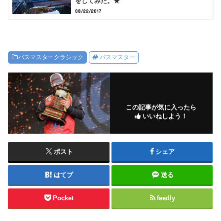
をしてみた。★
08/22/2017
バスマスタークラシック
バスマスター
この記事が気に入ったら
いいねしよう！
ポスト
シェア
はてブ
送る
Pocket
feedly