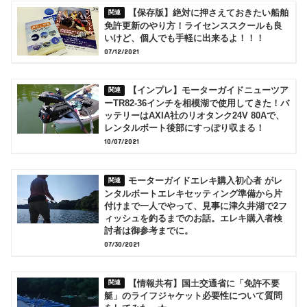
【保存版】絶対に押さえておきたい船舶
免許更新のやり方！ライセンススクールも良
いけど、個人でも手軽に出来るよ！！！
07/12/2021
【インプレ】モーターガイドニューツア
ーTR82-36インチを相模湖で使用してきた！バ
ッテリーはAXIA社のリオタンク24V 80Aで、
レンタルボート後部にすっぽり収まる！
10/07/2021
モーターガイドエレキ購入初心者 がレ
ンタルボートエレキセッティング準備から片
付けまで一人でやって、見事に津久井湖で2フ
ィッシュを釣るまでのお話。エレキ購入者検
討者は御参考までに。
07/30/2021
【情報共有】国土交通省に「免許不要
艇」のライフジャケット必要性について質問