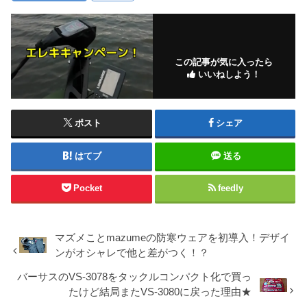
この記事が気に入ったら
いいねしよう！
ポスト
シェア
はてブ
送る
Pocket
feedly
マズメことmazumeの防寒ウェアを初導入！デザイ
ンがオシャレで他と差がつく！？
バーサスのVS-3078をタックルコンパクト化で買っ
たけど結局またVS-3080に戻った理由★