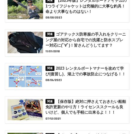
【2023年版】レンタルボートアイテムの
1つライフジャケットは究極的に大事な釣具！
命より大事なものはない！
08/08/2023
ゴアテックス防寒服の手入れをクリーニ
ング屋の対応から自宅での洗濯と防水スプレ
ー対応に(ﾟ∀ﾟ)！皆さんどうしてます？
11/01/2018
2023 レンタルボートマナーを改めて学
び(復習し)、湖上での事故防止につなげる！！
08/06/2023
【保存版】絶対に押さえておきたい船舶
免許更新のやり方！ライセンススクールも良
いけど、個人でも手軽に出来るよ！！！
07/12/2021