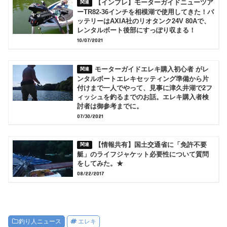
【インプレ】モーターガイドニューツア
ーTR82-36インチを相模湖で使用してきた！バ
ッテリーはAXIA社のリオタンク24V 80Aで、
レンタルボート後部にすっぽり収まる！
10/07/2021
モーターガイドエレキ購入初心者 がレ
ンタルボートエレキセッティング準備から片
付けまで一人でやって、見事に津久井湖で2フ
ィッシュを釣るまでのお話。エレキ購入者検
討者は御参考までに。
07/30/2021
【情報共有】国土交通省に「免許不要
艇」のライフジャケット必要性について質問
をしてみた。★
08/22/2017
釣り人ニュース
エレキ