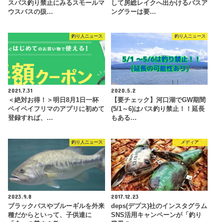
スバス釣り禁止にみるスモールマ
して房総レイクへ出かけるバスア
ウスバスの扱…
ングラーは要…
釣り人ニュース
釣り人ニュース
2021.7.31
2020.5.2
＜絶対お得！＞明日8月1日一杯
【要チェック】河口湖でGW期間
ペイペイフリマのアプリに初めて
(5/1～6)はバス釣り禁止！！延長
登録すれば、…
もある…
釣り人ニュース
メディア
2023.9.8
2017.12.23
ブラックバスやブルーギルを外来
deps(デプス)社のインスタグラム
種だからといって、子供達に
SNS活用キャンペーンが「釣り