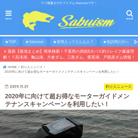
デジ物書きのサブイズム-Sabuismです！
menu
search
★TOP
★Sabuism
★管理人ってどんな人？
★初訪問の方へ 【オ
最新【最強まとめ】簡単検索！千葉県の房総6大バス釣りレイク爆速理
解！？高滝湖、亀山湖、片倉ダム、三島ダム、豊英湖、戸面原ダム情報！
HOME
釣り人ニュース
2020年に向けて超お得なモーターガイドメンテナンスキャンペーンを利用したい！
2019.11.21
釣り人ニュース
2020年に向けて超お得なモーターガイドメン
テナンスキャンペーンを利用したい！