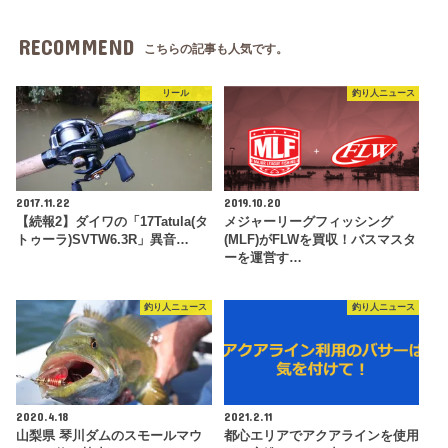
RECOMMEND
こちらの記事も人気です。
リール
釣り人ニュース
2017.11.22
2019.10.20
【続報2】ダイワの「17Tatula(タ
メジャーリーグフィッシング
トゥーラ)SVTW6.3R」異音…
(MLF)がFLWを買収！バスマスタ
ーを運営す…
釣り人ニュース
釣り人ニュース
2020.4.18
2021.2.11
山梨県 琴川ダムのスモールマウ
都心エリアでアクアラインを使用