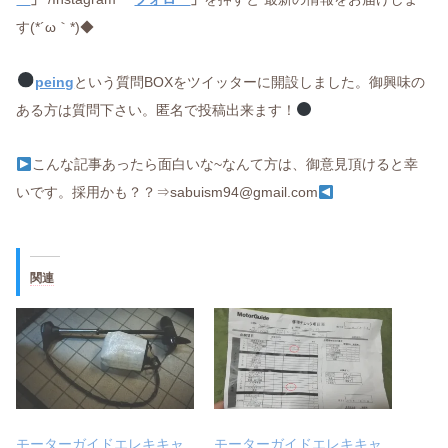
す(*´ω｀*)◆
peing
という質問BOXをツイッターに開設しました。御興味の
ある方は質問下さい。匿名で投稿出来ます！
こんな記事あったら面白いな~なんて方は、御意見頂けると幸
いです。採用かも？？⇒sabuism94@gmail.com
関連
モーターガイドエレキキャ
モーターガイドエレキキャ