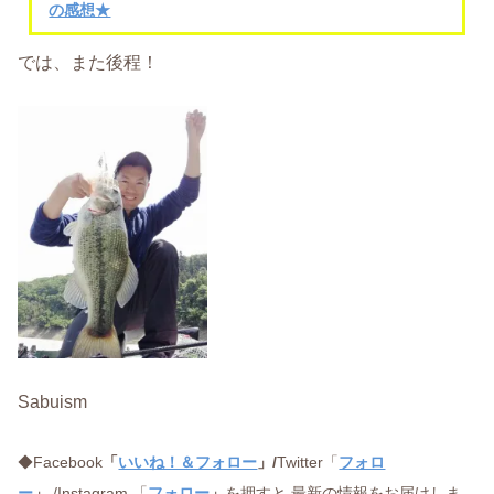
の感想★
では、また後程！
Sabuism
◆Facebook
「
いいね！＆フォロー
」/
Twitter「
フォロ
ー
」
/Instagram 「
フォロー
」
を押すと 最新の情報をお届けしま