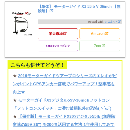
【単体】 モーターガイド X3 55lb V 36inch 【無
段階】
posted with
カエレバ
楽天市場
Amazon
7net
Yahooショッピング
こちらも併せてどうぞ！
★
2019モーターガイドツアープロシリーズのエレキがピ
ンポイントGPSアンカー搭載でパワーアップ！堅牢感も
向上★
★
モーターガイドX3デジタル55V-36inchフットコン
「フットコンスイッチ」に潜む破損以外の恐怖(ヽ´ω`)
★
【保存版】モーターガイドX3のデジタル55lb (無段階
変速の55V-36″) を200％活用する方法-1年使用してみて