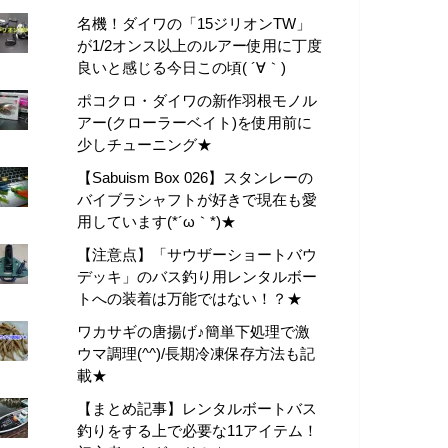
名機！ダイワの「15ジリオンTW」
が1/2オンス以上のルアー使用に丁度
良いと感じる今日この頃( ´∀｀)
ポコクロ・ダイワの新作羽根モノル
アー(クローラーベイト)を使用前に
少しチューニング★
【Sabuism Box 026】スタンレーの
バイブラシャフトが好きで現在も愛
用しています(*´ω｀*)★
【注意点】「サウザーショートバウ
デッキ」のバス釣り用レンタルボー
トへの装着は万能ではない！？★
ワカサギの唐揚げ♪簡単下処理で激
ウマ調理(^^)/長期冷凍保存方法も記
載★
【まとめ記事】レンタルボートバス
釣りをする上で必要な11アイテム！