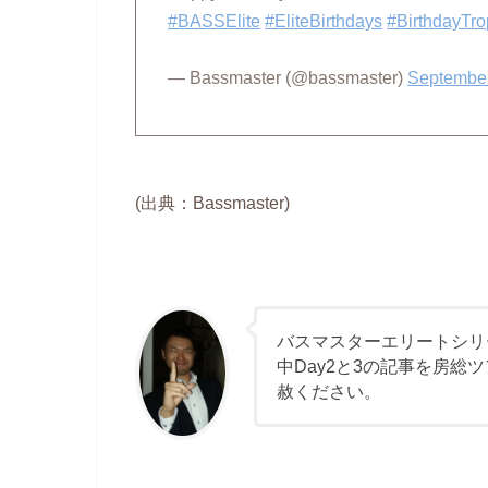
#BASSElite
#EliteBirthdays
#BirthdayTr
— Bassmaster (@bassmaster)
September
(出典：Bassmaster)
バスマスターエリートシリ
中Day2と3の記事を房
赦ください。