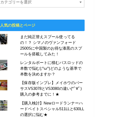
人気の投稿とページ
まだ純正替えスプール使ってる
の！？ シマノのヴァンフォード
2500Sに中国製のお得な漆黒のスプ
ールを搭載してみた！
レンタルボートに積むバスロッドの
本数で悩む(;^ω^)どのような基準で
本数を決めますか？
【保存版インプレ】メイホウのバー
サスVS3078とVS3080の違い(*ﾟ∀ﾟ)
購入の参考までに！★
【購入検討】Newロードランナーハ
ードベイトスペシャル511LLと630LL
の選択に悩む★