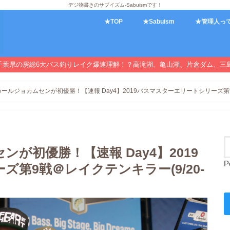
デジ物書きのサブイズム-Sabuismです！
★TOP
★Sabuism
★管理人っ
千葉県の房総6大バス釣りレイク爆速理解！？高滝湖、亀山湖、片倉ダム、三
ールジョカムセンが初優勝！【速報 Day4】2019バスマスターエリートシリーズ第9戦＠
が初優勝！【速報 Day4】2019
P
第9戦＠レイクテンキラー(9/20-