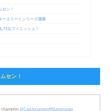
ムセン！
ターエリートシリーズ優勝
釣るも71位フィニッシュ！
カムセン！
es champion
@CarlJocumsen
!
#Bassmaster