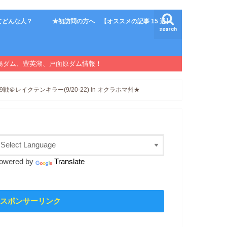
てどんな人？
★初訪問の方へ 【オススメの記事 15 選】
search
島ダム、豊英湖、戸面原ダム情報！
レイクテンキラー(9/20-22) in オクラホマ州★
owered by
Translate
スポンサーリンク