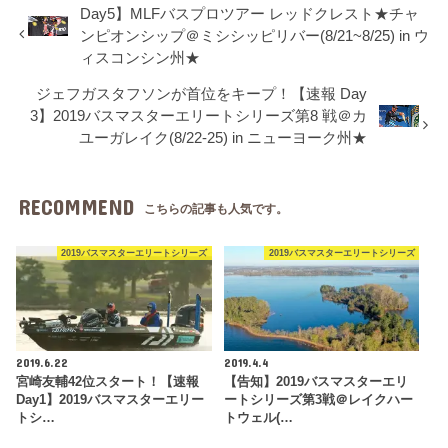
Day5】MLFバスプロツアー レッドクレスト★チャ
ンピオンシップ＠ミシシッピリバー(8/21~8/25) in ウ
ィスコンシン州★
ジェフガスタフソンが首位をキープ！【速報 Day
3】2019バスマスターエリートシリーズ第8 戦＠カ
ユーガレイク(8/22-25) in ニューヨーク州★
RECOMMEND
こちらの記事も人気です。
2019バスマスターエリートシリーズ
2019バスマスターエリートシリーズ
2019.6.22
2019.4.4
宮崎友輔42位スタート！【速報
【告知】2019バスマスターエリ
Day1】2019バスマスターエリー
ートシリーズ第3戦＠レイクハー
トシ…
トウェル(…