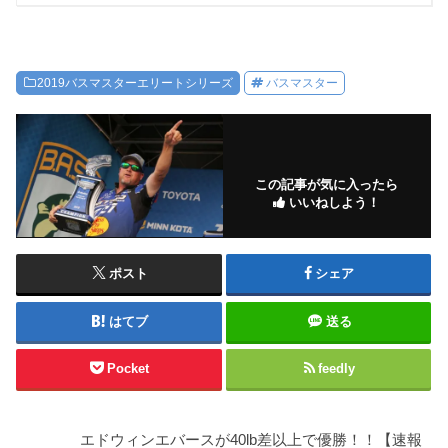
2019バスマスターエリートシリーズ
バスマスター
この記事が気に入ったら
いいねしよう！
ポスト
シェア
はてブ
送る
Pocket
feedly
エドウィンエバースが40lb差以上で優勝！！【速報