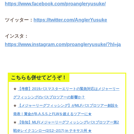
https://www.facebook.com/proangleryusuke/
ツイッター：
https://twitter.com/AnglerYusuke
インスタ：
https://www.instagram.com/proangleryusuke/?hl=ja
こちらも併せてどうぞ！
★
【考察】2019バスマスターエリートの緊急対応はメジャーリー
グフィッシングのバスプロツアーの影響か？
★
【メジャーリーグフィッシング】がMLFバスプロツアー創設を
発表！賞金がB.A.S.S.とFLWを超えるツアーに★
★
【告知】MLF(メジャーリーグフィッシング)バスプロツアー第2
戦＠レイクコンロー(2/12~2/17) in テキサス州 ★