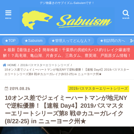
デジ物書きのサブイズム-Sabuismです！
menu
search
★TOP
★Sabuism
★管理人ってどんな人？
★初訪問の方へ 【オ
最新【最強まとめ】簡単検索！千葉県の房総6大バス釣りレイク爆速理
解！？高滝湖、亀山湖、片倉ダム、三島ダム、豊英湖、戸面原ダム情報！
HOME
2019バスマスターエリートシリーズ
10オンス差でジェイミーハートマンが地元NYで逆転優勝！【速報 Day4】2019バスマスター
エリートシリーズ第8 戦＠カユーガレイク(8/22-25) in ニューヨーク州★
2019.08.26
2019バスマスターエリートシリーズ
10オンス差でジェイミーハートマンが地元NY
で逆転優勝！【速報 Day4】2019バスマスタ
ーエリートシリーズ第8 戦＠カユーガレイク
(8/22-25) in ニューヨーク州★