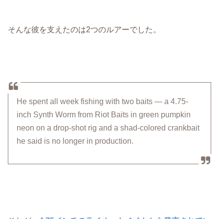
そんな彼を支えたのは2つのルアーでした。
He spent all week fishing with two baits — a 4.75-
inch Synth Worm from Riot Baits in green pumpkin
neon on a drop-shot rig and a shad-colored crankbait
he said is no longer in production.