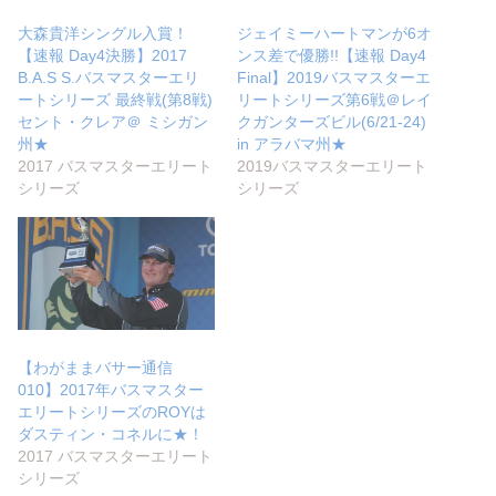
大森貴洋シングル入賞！
ジェイミーハートマンが6オ
【速報 Day4決勝】2017
ンス差で優勝!!【速報 Day4
B.A.S S.バスマスターエリ
Final】2019バスマスターエ
ートシリーズ 最終戦(第8戦)
リートシリーズ第6戦＠レイ
セント・クレア＠ ミシガン
クガンターズビル(6/21-24)
州★
in アラバマ州★
2017 バスマスターエリート
2019バスマスターエリート
シリーズ
シリーズ
【わがままバサー通信
010】2017年バスマスター
エリートシリーズのROYは
ダスティン・コネルに★！
2017 バスマスターエリート
シリーズ