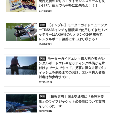
免許更新のやり方！ライセンススクールも良
いけど、個人でも手軽に出来るよ！！！
07/12/2021
【インプレ】モーターガイドニューツア
ーTR82-36インチを相模湖で使用してきた！バ
ッテリーはAXIA社のリオタンク24V 80Aで、
レンタルボート後部にすっぽり収まる！
10/07/2021
モーターガイドエレキ購入初心者 がレ
ンタルボートエレキセッティング準備から片
付けまで一人でやって、見事に津久井湖で2フ
ィッシュを釣るまでのお話。エレキ購入者検
討者は御参考までに。
07/30/2021
【情報共有】国土交通省に「免許不要
艇」のライフジャケット必要性について質問
をしてみた。★
08/22/2017