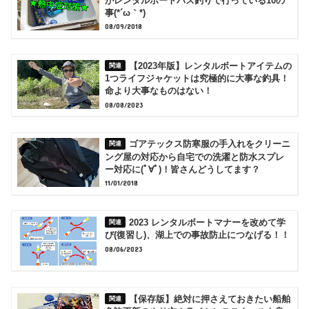
がレンタルボートバス釣りで行っている10の
事(*´ω｀*)
08/09/2018
【2023年版】レンタルボートアイテムの
1つライフジャケットは究極的に大事な釣具！
命より大事なものはない！
08/08/2023
ゴアテックス防寒服の手入れをクリーニ
ング屋の対応から自宅での洗濯と防水スプレ
ー対応に(ﾟ∀ﾟ)！皆さんどうしてます？
11/01/2018
2023 レンタルボートマナーを改めて学
び(復習し)、湖上での事故防止につなげる！！
08/06/2023
【保存版】絶対に押さえておきたい船舶