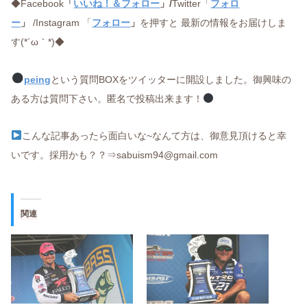
◆Facebook
「
いいね！＆フォロー
」/
Twitter「
フォロ
ー
」
/Instagram 「
フォロー
」
を押すと 最新の情報をお届けしま
す(*´ω｀*)◆
peing
という質問BOXをツイッターに開設しました。御興味の
ある方は質問下さい。匿名で投稿出来ます！
こんな記事あったら面白いな~なんて方は、御意見頂けると幸
いです。採用かも？？⇒sabuism94@gmail.com
関連