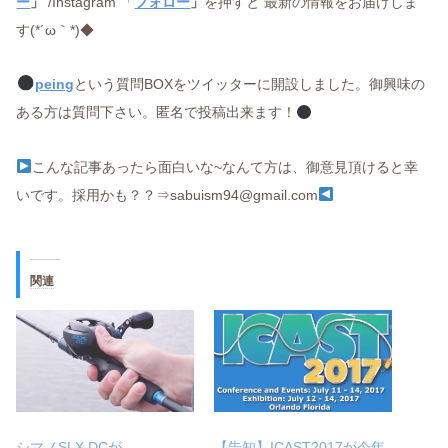
ー
」
/Instagram 「
フォロー
」
を押すと 最新の情報をお届けしま
す(*´ω｀*)◆
peing
という質問BOXをツイッターに開設しました。御興味の
ある方は質問下さい。匿名で投稿出来ます！
こんな記事あったら面白いな~なんて方は、御意見頂けると幸
いです。採用かも？？⇒sabuism94@gmail.com
関連
シマノSLX DCが
【告知】ICAST2017が今年