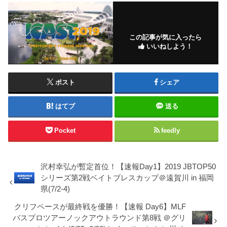
この記事が気に入ったら
いいねしよう！
ポスト
シェア
はてブ
送る
Pocket
feedly
沢村幸弘が暫定首位！【速報Day1】2019 JBTOP50
シリーズ第2戦ベイトブレスカップ＠遠賀川 in 福岡
県(7/2-4)
クリフペースが最終戦を優勝！【速報 Day6】MLF
バスプロツアーノックアウトラウンド第8戦 ＠グリ