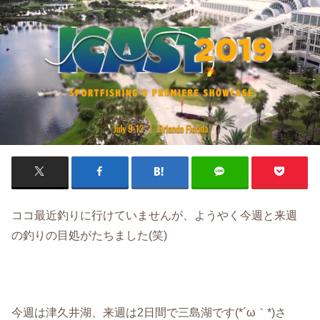
ココ最近釣りに行けていませんが、ようやく今週と来週
の釣りの目処がたちました(笑)
今週は津久井湖、来週は2日間で三島湖です(*´ω｀*)さ