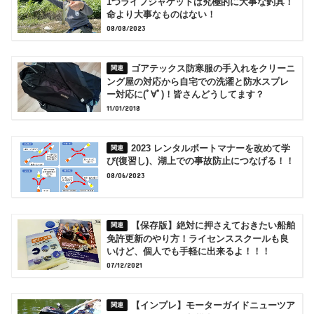
1つライフジャケットは究極的に大事な釣具！
命より大事なものはない！
08/08/2023
ゴアテックス防寒服の手入れをクリーニ
ング屋の対応から自宅での洗濯と防水スプレ
ー対応に(ﾟ∀ﾟ)！皆さんどうしてます？
11/01/2018
2023 レンタルボートマナーを改めて学
び(復習し)、湖上での事故防止につなげる！！
08/06/2023
【保存版】絶対に押さえておきたい船舶
免許更新のやり方！ライセンススクールも良
いけど、個人でも手軽に出来るよ！！！
07/12/2021
【インプレ】モーターガイドニューツア