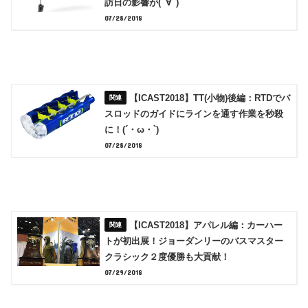
訪日の影響が(ﾟ∀ﾟ)
07/28/2018
【ICAST2018】TT(小物)後編：RTDでバ
スロッドのガイドにラインを通す作業を秒殺
に！(´・ω・`)
07/28/2018
【ICAST2018】アパレル編：カーハー
トが初出展！ジョーダンリーのバスマスター
クラシック２度優勝も大貢献！
07/29/2018