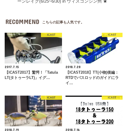
ーンレイク(6/25~6/30) in ウィスコンシン州 ★
RECOMMEND
こちらの記事も人気です。
ICAST
ICAST
2017.7.15
2018.7.28
【ICAST2017】驚愕！「Tatula
【ICAST2018】TT(小物)後編：
LT(タトゥーラLT)」イグ…
RTDでバスロッドのガイドにラ
イ…
ICAST
ICAST
2018.7.19
2018.7.16