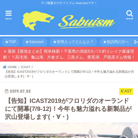
デジ物書きのサブイズム-Sabuismです！
menu
search
★TOP
★Sabuism
★管理人ってどんな人？
★初訪問の方へ 【オ
最新【最強まとめ】簡単検索！千葉県の房総6大バス釣りレイク爆速理
解！？高滝湖、亀山湖、片倉ダム、三島ダム、豊英湖、戸面原ダム情報！
HOME
ICAST
【告知】ICAST2019がフロリダのオーランドにて開幕(7/9-12)！今年も魅力溢れる新製品が沢
山登場します(・∀・)
2019.07.02
ICAST
【告知】ICAST2019がフロリダのオーランド
にて開幕(7/9-12)！今年も魅力溢れる新製品が
沢山登場します(・∀・)