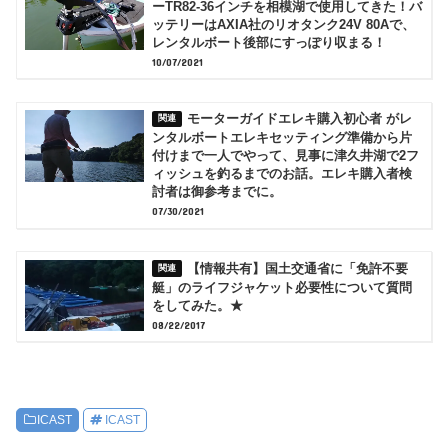
ーTR82-36インチを相模湖で使用してきた！バ
ッテリーはAXIA社のリオタンク24V 80Aで、
レンタルボート後部にすっぽり収まる！
10/07/2021
モーターガイドエレキ購入初心者 がレ
ンタルボートエレキセッティング準備から片
付けまで一人でやって、見事に津久井湖で2フ
ィッシュを釣るまでのお話。エレキ購入者検
討者は御参考までに。
07/30/2021
【情報共有】国土交通省に「免許不要
艇」のライフジャケット必要性について質問
をしてみた。★
08/22/2017
ICAST
ICAST