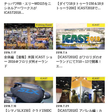
チッパワRB・エリーMD115をニ
【ダイワ18タトゥーラ150＆18タ
シネルアーワークスが
トゥーラ200】ICAST2018で…
ICAST2018…
Fishing Event
ICAST
2016.7.17
2018.7.6
全体編 【速報】米国 ICAST ショ
【ICAST2018】がフロリダのオ
ー 2016＠フロリダ州オーラン
ーランドにて7/10～13で開幕！
ド
エ…
ICAST
ICAST
2018.7.10
2018.7.29
【シマノSLX150】クラド150DC
【ICAST2018】アパレル編：カ