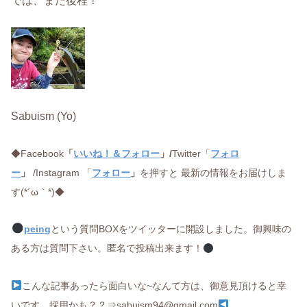
Sabuism (Yo)
◆Facebook
「
いいね！＆フォロー
」/
Twitter「
フォロ
ー
」
/Instagram 「
フォロー
」
を押すと 最新の情報をお届けしま
す(*´ω｀*)◆
peing
という質問BOXをツイッターに開設しました。御興味の
ある方は質問下さい。匿名で投稿出来ます！
こんな記事あったら面白いな~なんて方は、御意見頂けると幸
いです。採用かも？？⇒sabuism94@gmail.com