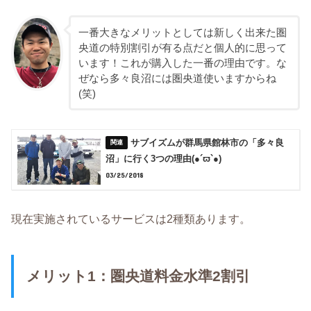
一番大きなメリットとしては新しく出来た圏
央道の特別割引が有る点だと個人的に思って
います！これが購入した一番の理由です。な
ぜなら多々良沼には圏央道使いますからね
(笑)
サブイズムが群馬県館林市の「多々良
沼」に行く3つの理由(●´ϖ`●)
03/25/2018
現在実施されているサービスは2種類あります。
メリット1：圏央道料金水準2割引