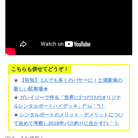
こちらも併せてどうぞ！
★
【告知】 1人でも多くのバサーに！土浦新港の
新しい駐車場★
★
ガレイジーで作る「世界に1つだけのオリジナ
ルレンタルボートハイデッキ」(*´ω｀*)！
★
レンタルボートのメリット・デメリットについ
て改めて考察し2018年バス釣りに生かす(´ε｀ )♪
では、また後程！