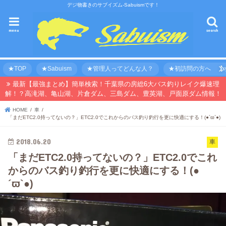
デジ物書きのサブイズム-Sabuismです！
menu
search
★TOP
★Sabuism
★管理人ってどんな人？
★初訪問の方へ 【オ
最新【最強まとめ】簡単検索！千葉県の房総6大バス釣りレイク爆速理
解！？高滝湖、亀山湖、片倉ダム、三島ダム、豊英湖、戸面原ダム情報！
HOME
車
「まだETC2.0持ってないの？」ETC2.0でこれからのバス釣り釣行を更に快適にする！(●´ϖ`●)
2018.06.20
車
「まだETC2.0持ってないの？」ETC2.0でこれ
からのバス釣り釣行を更に快適にする！(●
´ϖ`●)