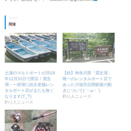
関連
土浦のマルトボートが2018
【続】神奈川県「震生湖」
年12月31日で閉店！震生
唯一のレンタルボート店で
湖・一碧湖に続き老舗レン
あった川福売店閉鎖後の動
タルボート店がまたも無く
きについて(´・ω・`)
なります(T_T)
釣り人ニュース
釣り人ニュース