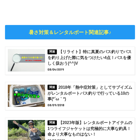
暑さ対策＆レンタルボート関連記事♪
【リライト】特に真夏のバス釣りでバス
を釣り上げた際に気をつけたい4点！バスを優
しく扱おう(^^)V
08/04/2019
2018年「熱中症対策」としてサブイズム
がレンタルボートバス釣りで行っている10の
事(*´ω｀*)
08/09/2018
【2023年版】レンタルボートアイテムの
1つライフジャケットは究極的に大事な釣具！
命より大事なものはない！