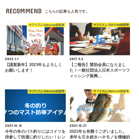
RECOMMEND
こちらの記事も人気です。
サブイズム-Sabuism的思考
サブイズム-Sabuism的思考
2023.1.1
2017.9.6
【謹賀新年】2023年もよろしく
【ご報告】賛助会員になりまし
お願いします！
た！一般社団法人日本スポーツフ
ィッシング振興…
サブイズム-Sabuism的思考
サブイズム-Sabuism的思考
2021.12.12
2021.12.31
今年の冬のバス釣りにはコイツを
2021年も有難うございました。
持参して快適に釣りしたい！レン
来年も引き続きハネモノを積極的