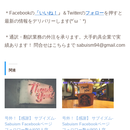
＊Facebookの
「いいね！
」
＆Twitterの
フォロー
を押すと
最新の情報をデリバリーします(*´ω｀*)
＊通訳・翻訳業務の外注を承ります。大手釣具企業で実
績あります！ 問合せはこちらまで sabuism94@gmail.com
関連
号外！【感謝】 サブイズム-
号外！【感謝】 サブイズム-
Sabuism Facebookページ
Sabuism Facebookページ
フォロワー数が600人突
フォロワー数が900人突