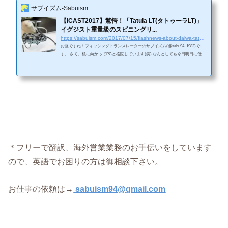
サブイズム-Sabuism
【ICAST2017】驚愕！「Tatula LT(タトゥーラLT)」
イグジスト重量級のスピニングリ...
https://sabuism.com/2017/07/15/flashnews-about-daiwa-tatulaspinningreel
お昼ですね！フィッシングトランスレーターのサブイズム(@sabu94_1982)で
す。 さて、机に向かってPCと格闘しています(笑) なんとしても今日明日に仕上
げる仕事が。。。頑張ります！ ＜Facebookページへの「いいね！」を押して頂
くと、常に最新の記事が御覧になれます。＞ Source: FLW ウェブサイトより画
像を拝借 「Tatula(タトゥーラ)LT」スピニングリールが登場これは少々びっくり
というか、興味深い内容だったので記事にさせて頂きました。 USダイワからTat
ula(タトゥーラ)のスピニングリールが発売...
＊フリーで翻訳、海外営業業務のお手伝いをしています
ので、英語でお困りの方は御相談下さい。
お仕事の依頼は→
sabuism94@gmail.com