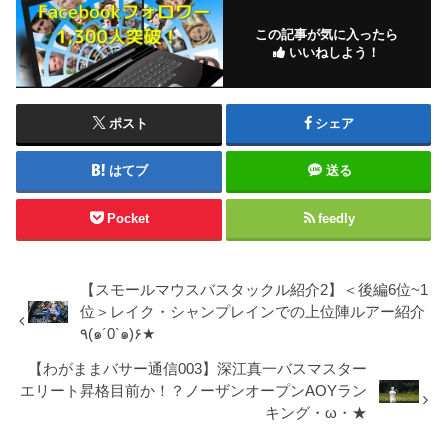
この記事が気に入ったら
いいねしよう！
ポスト
シェア
はてブ
送る
Pocket
feedly
【スモールマウスバスタックル紹介2】＜後編6位~1
位＞レイク・シャンプレインでの上位陣ルアー紹介
٩(๑´0`๑)۶★
【わがままバサー通信003】深江真一バスマスター
エリート昇格目前か！？ノーザンオープンAOYラン
キング・ω・★