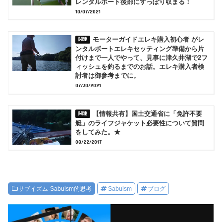
レンタルボート後部にすっぽり収まる！
10/07/2021
モーターガイドエレキ購入初心者 がレ
ンタルボートエレキセッティング準備から片
付けまで一人でやって、見事に津久井湖で2フ
ィッシュを釣るまでのお話。エレキ購入者検
討者は御参考までに。
07/30/2021
【情報共有】国土交通省に「免許不要
艇」のライフジャケット必要性について質問
をしてみた。★
08/22/2017
サブイズム-Sabuism的思考
Sabuism
ブログ