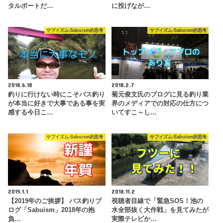
タルボートだ…
に投げなが…
サブイズム-Sabuism的思考
サブイズム-Sabuism的思考
2018.6.18
2018.2.7
釣りに行けない時にこそバス釣り
菊元俊文氏のブログに見る釣り業
が本当に好きで大事である事を実
界のメディアでの対応の仕方につ
感する今日こ…
いてすこ～し…
サブイズム-Sabuism的思考
サブイズム-Sabuism的思考
2019.1.1
2018.11.2
【2019年のご挨拶】 バス釣りブ
視聴者目線で「緊急SOS！池の
ログ「Sabuism」2018年の抱
水全部抜く大作戦」を見てみたが
負…
実際テレビか…