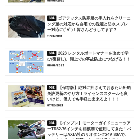
08/08/2023
ゴアテックス防寒服の手入れをクリーニ
ング屋の対応から自宅での洗濯と防水スプレ
ー対応に(ﾟ∀ﾟ)！皆さんどうしてます？
11/01/2018
2023 レンタルボートマナーを改めて学
び(復習し)、湖上での事故防止につなげる！！
08/06/2023
【保存版】絶対に押さえておきたい船舶
免許更新のやり方！ライセンススクールも良
いけど、個人でも手軽に出来るよ！！！
07/12/2021
【インプレ】モーターガイドニューツア
ーTR82-36インチを相模湖で使用してきた！バ
ッテリーはAXIA社のリオタンク24V 80Aで、