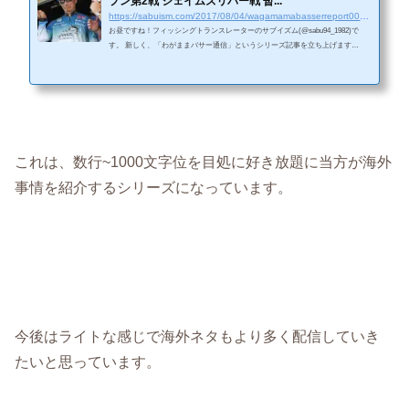
プン第2戦 ジェイムズリバー戦 暫...
https://sabuism.com/2017/08/04/wagamamabasserreport001-nothernopen-day1-fukae
お昼ですね！フィッシングトランスレーターのサブイズム(@sabu94_1982)で
す。 新しく、「わがままバサー通信」というシリーズ記事を立ち上げます
(笑) 「Sabuism Box」に続くお気楽な投稿シリーズになります＼(^o^)／ ＜Faceb
ookページへの「いいね！」を押して頂くと、常に最新の記事が御覧になれま
す。＞ Source: バスマスターウェブサイトより画像をお借りしています。 立ち
上げ理由まず、ここ最近まともな翻訳記事が出来ていなかったのがありま
す。 とは言っても例えば、ICASTの記事は全て、当方にて...
これは、数行~1000文字位を目処に好き放題に当方が海外
事情を紹介するシリーズになっています。
今後はライトな感じで海外ネタもより多く配信していき
たいと思っています。