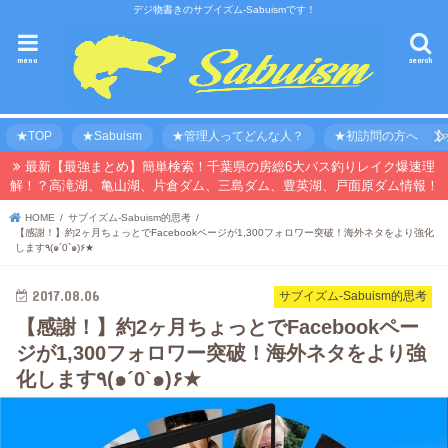
デジ物書きのサブイズム-Sabuismです！
menu
search
★TOP
★Sabuism
★管理人ってどんな人？
★初訪問の方へ 【オ
最新【最強まとめ】簡単検索！千葉県の房総6大バス釣りレイク爆速理
解！？高滝湖、亀山湖、片倉ダム、三島ダム、豊英湖、戸面原ダム情報！
HOME
サブイズム-Sabuism的思考
【感謝！】約2ヶ月ちょっとでFacebookページが1,300フォロワー突破！海外ネタをより強化
します٩(๑´0`๑)۶★
2017.08.06
サブイズム-Sabuism的思考
【感謝！】約2ヶ月ちょっとでFacebookペー
ジが1,300フォロワー突破！海外ネタをより強
化します٩(๑´0`๑)۶★