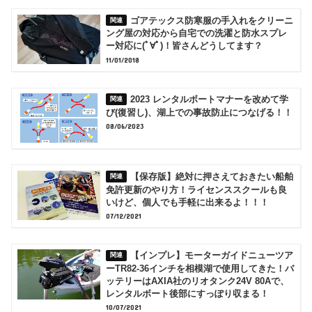
ゴアテックス防寒服の手入れをクリーニ
ング屋の対応から自宅での洗濯と防水スプレ
ー対応に(ﾟ∀ﾟ)！皆さんどうしてます？
11/01/2018
2023 レンタルボートマナーを改めて学
び(復習し)、湖上での事故防止につなげる！！
08/06/2023
【保存版】絶対に押さえておきたい船舶
免許更新のやり方！ライセンススクールも良
いけど、個人でも手軽に出来るよ！！！
07/12/2021
【インプレ】モーターガイドニューツア
ーTR82-36インチを相模湖で使用してきた！バ
ッテリーはAXIA社のリオタンク24V 80Aで、
レンタルボート後部にすっぽり収まる！
10/07/2021