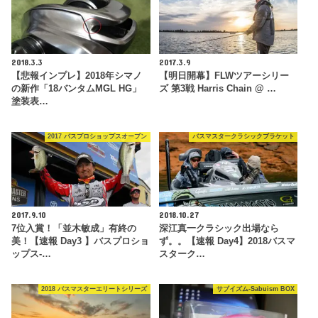
2018.3.3
2017.3.9
【悲報インプレ】2018年シマノ
【明日開幕】FLWツアーシリー
の新作「18バンタムMGL HG」
ズ 第3戦 Harris Chain @ …
塗装表…
2017 バスプロショップスオープン
バスマスタークラシックブラケット
2017.9.10
2018.10.27
7位入賞！「並木敏成」有終の
深江真一クラシック出場なら
美！【速報 Day3 】バスプロショ
ず。。【速報 Day4】2018バスマ
ップス-…
スターク…
2018 バスマスターエリートシリーズ
サブイズム-Sabuism BOX