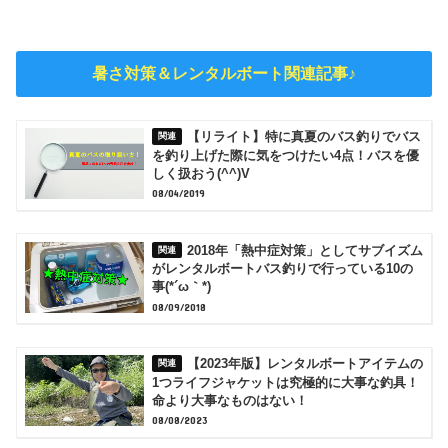
暑さ対策＆レンタルボート関連記事♪
【リライト】特に真夏のバス釣りでバス
を釣り上げた際に気をつけたい4点！バスを優
しく扱おう(^^)V
08/04/2019
2018年「熱中症対策」としてサブイズム
がレンタルボートバス釣りで行っている10の
事(*´ω｀*)
08/09/2018
【2023年版】レンタルボートアイテムの
1つライフジャケットは究極的に大事な釣具！
命より大事なものはない！
08/08/2023