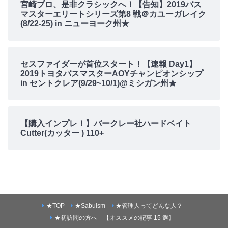
宮崎プロ、是非クラシックへ！【告知】2019バス
マスターエリートシリーズ第8 戦＠カユーガレイク
(8/22-25) in ニューヨーク州★
セスファイダーが首位スタート！【速報 Day1】
2019トヨタバスマスターAOYチャンピオンシップ
in セントクレア(9/29~10/1)@ミシガン州★
【購入インプレ！】バークレー社ハードベイト
Cutter(カッター ) 110+
★TOP
★Sabuism
★管理人ってどんな人？
★初訪問の方へ 【オススメの記事 15 選】