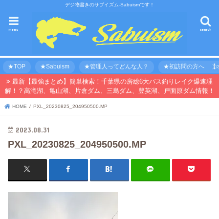
デジ物書きのサブイズム-Sabuismです！
menu
search
★TOP
★Sabuism
★管理人ってどんな人？
★初訪問の方へ 【オ
最新【最強まとめ】簡単検索！千葉県の房総6大バス釣りレイク爆速理
解！？高滝湖、亀山湖、片倉ダム、三島ダム、豊英湖、戸面原ダム情報！
HOME
PXL_20230825_204950500.MP
2023.08.31
PXL_20230825_204950500.MP