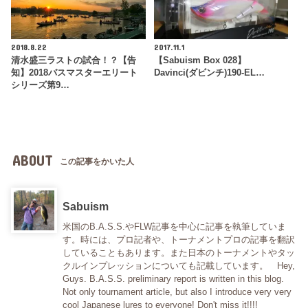
2018.8.22
2017.11.1
清水盛三ラストの試合！？【告
【Sabuism Box 028】
知】2018バスマスターエリート
Davinci(ダビンチ)190-EL…
シリーズ第9…
ABOUT
この記事をかいた人
Sabuism
米国のB.A.S.S.やFLW記事を中心に記事を執筆していま
す。時には、プロ記者や、トーナメントプロの記事を翻訳
していることもあります。また日本のトーナメントやタッ
クルインプレッションについても記載しています。 Hey,
Guys. B.A.S.S. preliminary report is written in this blog.
Not only tournament article, but also I introduce very very
cool Japanese lures to everyone! Don't miss it!!!!