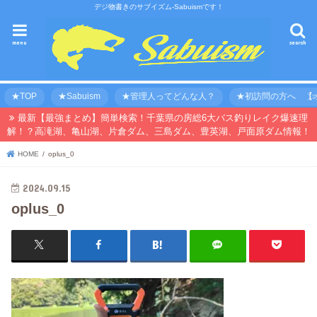
デジ物書きのサブイズム-Sabuismです！
menu
search
★TOP
★Sabuism
★管理人ってどんな人？
★初訪問の方へ 【オ
最新【最強まとめ】簡単検索！千葉県の房総6大バス釣りレイク爆速理
解！？高滝湖、亀山湖、片倉ダム、三島ダム、豊英湖、戸面原ダム情報！
HOME
oplus_0
2024.09.15
oplus_0