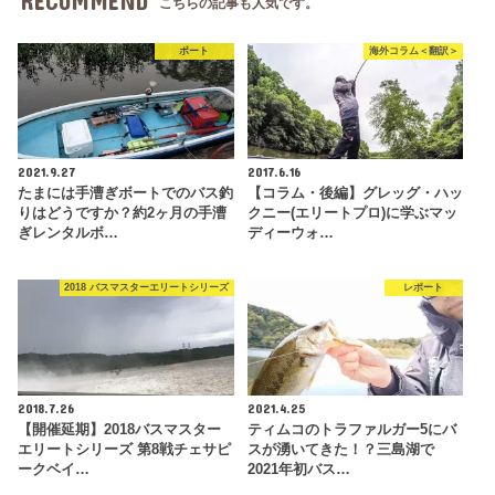
RECOMMEND
こちらの記事も人気です。
ボート
海外コラム＜翻訳＞
2021.9.27
2017.6.16
たまには手漕ぎボートでのバス釣
【コラム・後編】グレッグ・ハッ
りはどうですか？約2ヶ月の手漕
クニー(エリートプロ)に学ぶマッ
ぎレンタルボ…
ディーウォ…
2018 バスマスターエリートシリーズ
レポート
2018.7.26
2021.4.25
【開催延期】2018バスマスター
ティムコのトラファルガー5にバ
エリートシリーズ 第8戦チェサピ
スが湧いてきた！？三島湖で
ークベイ…
2021年初バス…