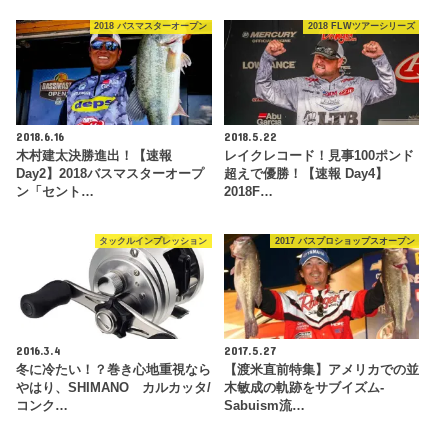
2018 バスマスターオープン
2018 FLWツアーシリーズ
2018.6.16
2018.5.22
木村建太決勝進出！【速報
レイクレコード！見事100ポンド
Day2】2018バスマスターオープ
超えで優勝！【速報 Day4】
ン「セント…
2018F…
タックルインプレッション
2017 バスプロショップスオープン
2016.3.4
2017.5.27
冬に冷たい！？巻き心地重視なら
【渡米直前特集】アメリカでの並
やはり、SHIMANO カルカッタ/
木敏成の軌跡をサブイズム-
コンク…
Sabuism流…