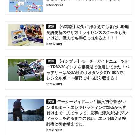
08/06/2023
【保存版】絶対に押さえておきたい船舶
免許更新のやり方！ライセンススクールも良
いけど、個人でも手軽に出来るよ！！！
07/12/2021
【インプレ】モーターガイドニューツア
ーTR82-36インチを相模湖で使用してきた！バ
ッテリーはAXIA社のリオタンク24V 80Aで、
レンタルボート後部にすっぽり収まる！
10/07/2021
モーターガイドエレキ購入初心者 がレ
ンタルボートエレキセッティング準備から片
付けまで一人でやって、見事に津久井湖で2フ
ィッシュを釣るまでのお話。エレキ購入者検
討者は御参考までに。
07/30/2021