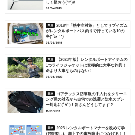
しく扱おう(^^)V
08/04/2019
2018年「熱中症対策」としてサブイズム
がレンタルボートバス釣りで行っている10の
事(*´ω｀*)
08/09/2018
【2023年版】レンタルボートアイテムの
1つライフジャケットは究極的に大事な釣具！
命より大事なものはない！
08/08/2023
ゴアテックス防寒服の手入れをクリーニ
ング屋の対応から自宅での洗濯と防水スプレ
ー対応に(ﾟ∀ﾟ)！皆さんどうしてます？
11/01/2018
2023 レンタルボートマナーを改めて学
び(復習し)、湖上での事故防止につなげる！！