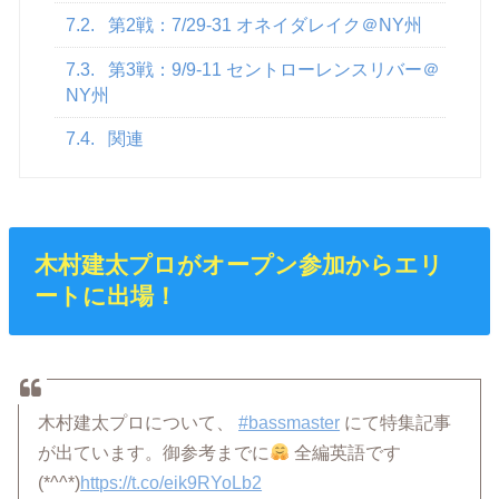
7.2.
第2戦：7/29-31 オネイダレイク＠NY州
7.3.
第3戦：9/9-11 セントローレンスリバー＠
NY州
7.4.
関連
木村建太プロがオープン参加からエリ
ートに出場！
木村建太プロについて、
#bassmaster
にて特集記事
が出ています。御参考までに
全編英語です
(*^^*)
https://t.co/eik9RYoLb2