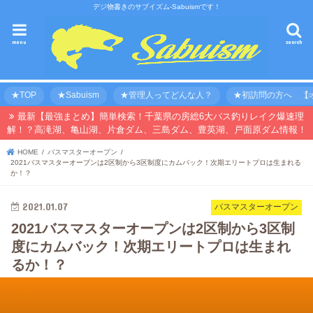
デジ物書きのサブイズム-Sabuismです！
menu
search
★TOP
★Sabuism
★管理人ってどんな人？
★初訪問の方へ 【オ
最新【最強まとめ】簡単検索！千葉県の房総6大バス釣りレイク爆速理
解！？高滝湖、亀山湖、片倉ダム、三島ダム、豊英湖、戸面原ダム情報！
HOME
バスマスターオープン
2021バスマスターオープンは2区制から3区制度にカムバック！次期エリートプロは生まれる
か！？
2021.01.07
バスマスターオープン
2021バスマスターオープンは2区制から3区制
度にカムバック！次期エリートプロは生まれ
るか！？