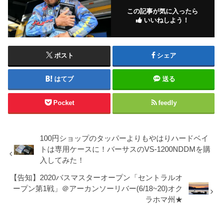
この記事が気に入ったら
いいねしよう！
ポスト
シェア
はてブ
送る
Pocket
feedly
100円ショップのタッパーよりもやはりハードベイ
トは専用ケースに！バーサスのVS-1200NDDMを購
入してみた！
【告知】2020バスマスターオープン「セントラルオ
ープン第1戦」＠アーカンソーリバー(6/18~20)オク
ラホマ州★