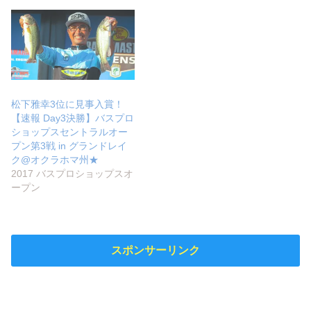
松下雅幸3位に見事入賞！
【速報 Day3決勝】バスプロ
ショップスセントラルオー
プン第3戦 in グランドレイ
ク@オクラホマ州★
2017 バスプロショップスオ
ープン
スポンサーリンク