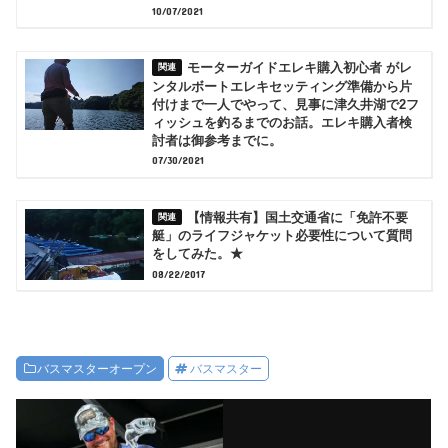
10/07/2021
モーターガイドエレキ購入初心者 がレ
ンタルボートエレキセッティング準備から片
付けまで一人でやって、見事に津久井湖で2フ
ィッシュを釣るまでのお話。エレキ購入者検
討者は御参考までに。
07/30/2021
【情報共有】国土交通省に「免許不要
艇」のライフジャケット必要性について質問
をしてみた。★
08/22/2017
バスマスターオープン
バスマスター