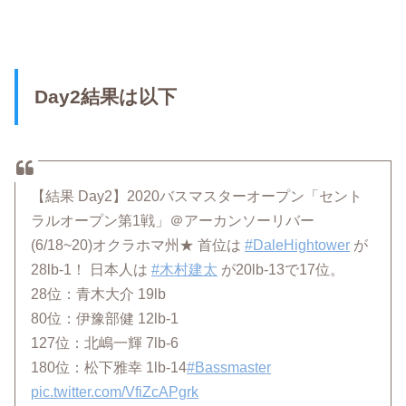
Day2結果は以下
【結果 Day2】2020バスマスターオープン「セント
ラルオープン第1戦」＠アーカンソーリバー
(6/18~20)オクラホマ州★ 首位は
#DaleHightower
が
28lb-1！ 日本人は
#木村建太
が20lb-13で17位。
28位：青木大介 19lb
80位：伊豫部健 12lb-1
127位：北嶋一輝 7lb-6
180位：松下雅幸 1lb-14
#Bassmaster
pic.twitter.com/VfiZcAPgrk