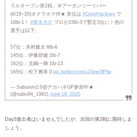
ラルオープン第1戦」＠アーカンソーリバー
(6/18~20)オクラホマ州★ 首位は
#GregHackney
で
18lb-1！
#青木大介
プロが15lb-3で暫定3位に！他の
選手は以下。
57位：木村建太 8lb-6
145位：伊豫部健 2lb-7
162位：北嶋一輝 1lb-13
165位：松下雅幸 0
pic.twitter.com/zJ3ew3fPfw
— Sabuism2.0@デカハネGP参加中★
(@sabu94_1982)
June 18, 2020
Day3進出者はいませんでしたが、次回の第2戦に期待しま
しょう。