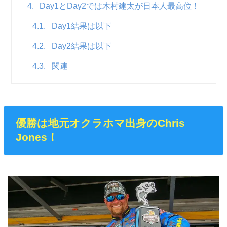
4.
Day1とDay2では木村建太が日本人最高位！
4.1.
Day1結果は以下
4.2.
Day2結果は以下
4.3.
関連
優勝は地元オクラホマ出身のChris
Jones！