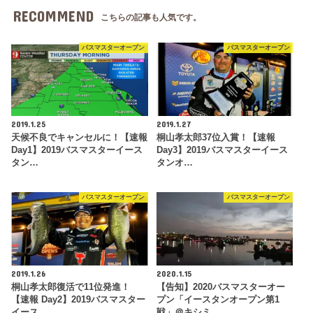
RECOMMEND
こちらの記事も人気です。
バスマスターオープン
バスマスターオープン
2019.1.25
2019.1.27
天候不良でキャンセルに！【速報
桐山孝太郎37位入賞！【速報
Day1】2019バスマスターイース
Day3】2019バスマスターイース
タン…
タンオ…
バスマスターオープン
バスマスターオープン
2019.1.26
2020.1.15
桐山孝太郎復活で11位発進！
【告知】2020バスマスターオー
【速報 Day2】2019バスマスター
プン「イースタンオープン第1
イース…
戦」＠キシミ…