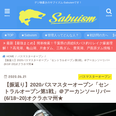
デジ物書きのサブイズム-Sabuismです！
menu
search
★TOP
★Sabuism
★管理人ってどんな人？
★初訪問の方へ 【オ
最新【最強まとめ】簡単検索！千葉県の房総6大バス釣りレイク爆速理
解！？高滝湖、亀山湖、片倉ダム、三島ダム、豊英湖、戸面原ダム情報！
HOME
バスマスターオープン
【振返り】2020バスマスターオープン「セントラルオープン第1戦」＠アーカンソーリバー
(6/18~20)オクラホマ州★
2020.06.21
バスマスターオープン
【振返り】2020バスマスターオープン「セン
トラルオープン第1戦」＠アーカンソーリバー
(6/18~20)オクラホマ州★