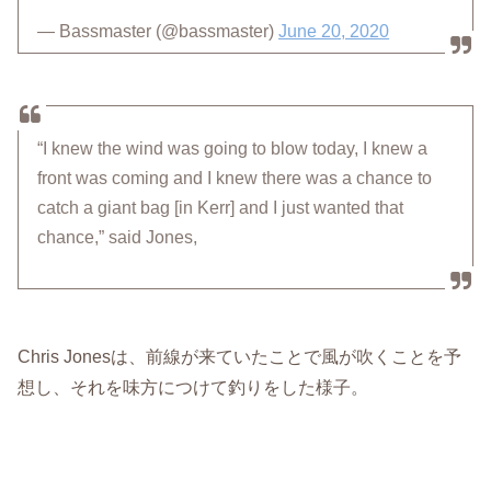
— Bassmaster (@bassmaster)
June 20, 2020
“I knew the wind was going to blow today, I knew a
front was coming and I knew there was a chance to
catch a giant bag [in Kerr] and I just wanted that
chance,” said Jones,
Chris Jonesは、前線が来ていたことで風が吹くことを予
想し、それを味方につけて釣りをした様子。