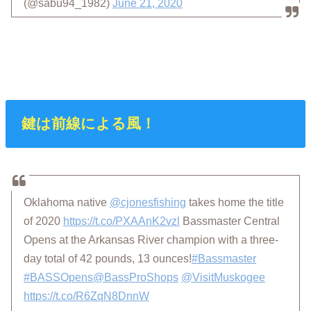
(@sabu94_1982)
June 21, 2020
鍵は前線による風！
Oklahoma native
@cjonesfishing
takes home the title
of 2020
https://t.co/PXAAnK2vzl
Bassmaster Central
Opens at the Arkansas River champion with a three-
day total of 42 pounds, 13 ounces!
#Bassmaster
#BASSOpens
@BassProShops
@VisitMuskogee
https://t.co/R6ZqN8DnnW