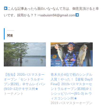
こんな記事あったら面白いな~なんて方は、御意見頂けると幸
いです。採用かも？？⇒sabuism94@gmail.com
関連
【告知】2020バスマスター
青木大介4位で初のシングル
オープン「セントラルオー
入賞！やった！【速報 Day3
プン第2戦」＠サムレイバン
Final】2019バスマスターセ
(9/10~12)テキサス州★
ントラルオープン第3戦＠ミ
トーナメント
シシッピリバー(8/1-3) in ウ
ィスコンシン州★
2019 バスマスターオープン