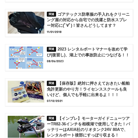
ゴアテックス防寒服の手入れをクリーニ
ング屋の対応から自宅での洗濯と防水スプレ
ー対応に(ﾟ∀ﾟ)！皆さんどうしてます？
11/01/2018
2023 レンタルボートマナーを改めて学
び(復習し)、湖上での事故防止につなげる！！
08/06/2023
【保存版】絶対に押さえておきたい船舶
免許更新のやり方！ライセンススクールも良
いけど、個人でも手軽に出来るよ！！！
07/12/2021
【インプレ】モーターガイドニューツア
ーTR82-36インチを相模湖で使用してきた！バ
ッテリーはAXIA社のリオタンク24V 80Aで、
レンタルボート後部にすっぽり収まる！