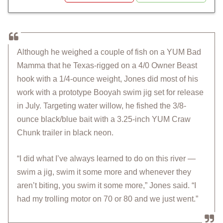
Although he weighed a couple of fish on a YUM Bad
Mamma that he Texas-rigged on a 4/0 Owner Beast
hook with a 1/4-ounce weight, Jones did most of his
work with a prototype Booyah swim jig set for release
in July. Targeting water willow, he fished the 3/8-
ounce black/blue bait with a 3.25-inch YUM Craw
Chunk trailer in black neon.
“I did what I’ve always learned to do on this river —
swim a jig, swim it some more and whenever they
aren’t biting, you swim it some more,” Jones said. “I
had my trolling motor on 70 or 80 and we just went.”