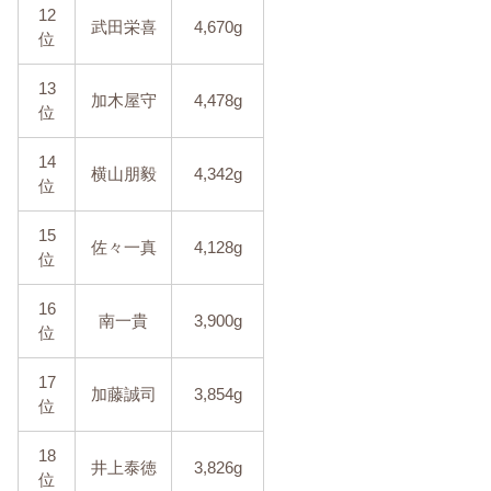
12
武田栄喜
4,670g
位
13
加木屋守
4,478g
位
14
横山朋毅
4,342g
位
15
佐々一真
4,128g
位
16
南一貴
3,900g
位
17
加藤誠司
3,854g
位
18
井上泰徳
3,826g
位