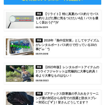
【リライト】特に真夏のバス釣りでバス
を釣り上げた際に気をつけたい4点！バスを優
しく扱おう(^^)V
08/04/2019
2018年「熱中症対策」としてサブイズム
がレンタルボートバス釣りで行っている10の
事(*´ω｀*)
08/09/2018
【2023年版】レンタルボートアイテムの
1つライフジャケットは究極的に大事な釣具！
命より大事なものはない！
08/08/2023
ゴアテックス防寒服の手入れをクリーニ
ング屋の対応から自宅での洗濯と防水スプレ
ー対応に(ﾟ∀ﾟ)！皆さんどうしてます？