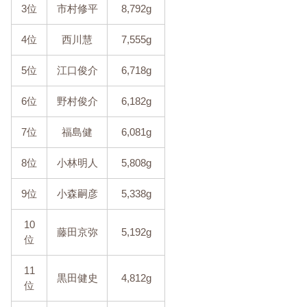
3位
市村修平
8,792g
4位
西川慧
7,555g
5位
江口俊介
6,718g
6位
野村俊介
6,182g
7位
福島健
6,081g
8位
小林明人
5,808g
9位
小森嗣彦
5,338g
10
藤田京弥
5,192g
位
11
黒田健史
4,812g
位