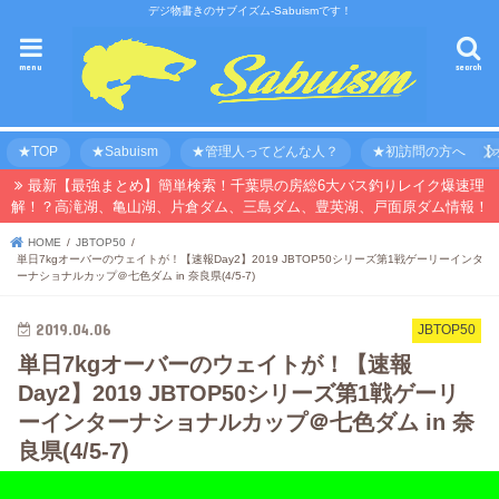
デジ物書きのサブイズム-Sabuismです！
menu
search
★TOP
★Sabuism
★管理人ってどんな人？
★初訪問の方へ 【オ
最新【最強まとめ】簡単検索！千葉県の房総6大バス釣りレイク爆速理
解！？高滝湖、亀山湖、片倉ダム、三島ダム、豊英湖、戸面原ダム情報！
HOME
JBTOP50
単日7kgオーバーのウェイトが！【速報Day2】2019 JBTOP50シリーズ第1戦ゲーリーインタ
ーナショナルカップ＠七色ダム in 奈良県(4/5-7)
2019.04.06
JBTOP50
単日7kgオーバーのウェイトが！【速報
Day2】2019 JBTOP50シリーズ第1戦ゲーリ
ーインターナショナルカップ＠七色ダム in 奈
良県(4/5-7)