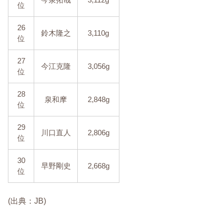
位
26
鈴木隆之
3,110g
位
27
今江克隆
3,056g
位
28
泉和摩
2,848g
位
29
川口直人
2,806g
位
30
早野剛史
2,668g
位
(出典：JB)