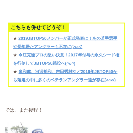
こちらも併せてどうぞ！
★
2019JBTOP50メンバーが正式発表に！あの若手選手
や長年居たアングラーも不在に(>ω<)
★
今江克隆プロの堅い決意！2017年付与の永久シード権
を行使してJBTOP50続投へ(^o^)
★
泉和摩、河辺裕和、吉田秀雄など2019年JBTOP50か
ら落選の中に多くのベテランアングラー達が存在(>ω<)
では、また後程！