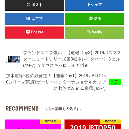
ポスト
シェア
はてブ
送る
Pocket
feedly
ブランドンコブ強い！【速報 Day3】2019バスマス
ターエリートシリーズ第3戦＠レイクハートウェル
(4/4-7) in サウスキャロライナ州★
加木屋守5位の好発進！【速報Day1】2019 JBTOP5
0シリーズ第1戦ゲーリーインターナショナルカップ
＠七色ダム in 奈良県(4/5-7)
RECOMMEND
こちらの記事も人気です。
JBTOP50
JBTOP50