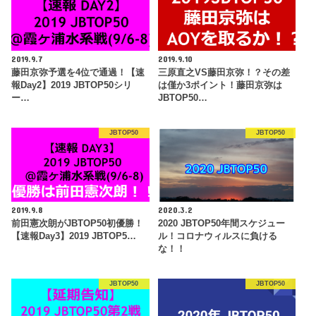
2019.9.7
2019.9.10
藤田京弥予選を4位で通過！【速
三原直之VS藤田京弥！？その差
報Day2】2019 JBTOP50シリ
は僅か3ポイント！藤田京弥は
ー…
JBTOP50…
JBTOP50
JBTOP50
2019.9.8
2020.3.2
前田憲次朗がJBTOP50初優勝！
2020 JBTOP50年間スケジュー
【速報Day3】2019 JBTOP5…
ル！コロナウィルスに負ける
な！！
JBTOP50
JBTOP50