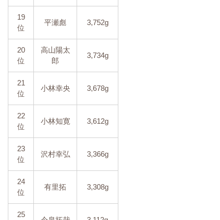
19
平瀬彪
3,752g
位
20
高山陽太
3,734g
位
郎
21
小林幸央
3,678g
位
22
小林知寛
3,612g
位
23
沢村幸弘
3,366g
位
24
有里拓
3,308g
位
25
今泉拓哉
3,112g