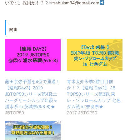
いです。採用かも？？⇒sabuism94@gmail.com
関連
藤田京弥予選を4位で通過！
青木大介今季2勝目目前
【速報Day2】2019
か！？【速報 Day2】 JB
JBTOP50シリーズ第4戦エ
TOP50シリーズ第3戦 東
バーグリーンカップ＠霞ヶ
レ・ソラロームカップ 七色
浦水系 in 茨城県(9/6-8)★
ダム戦 in 奈良県★
JBTOP50
2017 JBTOP50