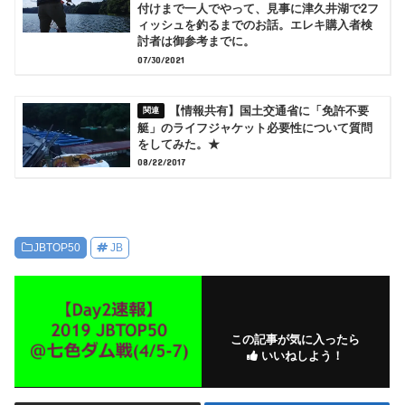
付けまで一人でやって、見事に津久井湖で2フ
ィッシュを釣るまでのお話。エレキ購入者検
討者は御参考までに。
07/30/2021
【情報共有】国土交通省に「免許不要
艇」のライフジャケット必要性について質問
をしてみた。★
08/22/2017
JBTOP50
JB
この記事が気に入ったら
いいねしよう！