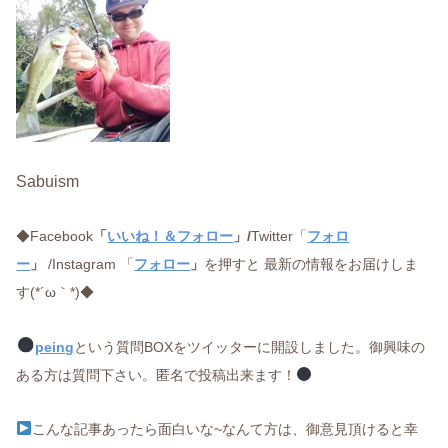
Sabuism
◆Facebook
「
いいね！＆フォロー
」/
Twitter「
フォロ
ー
」
/Instagram 「
フォロー
」
を押すと 最新の情報をお届けしま
す(*´ω｀*)◆
peing
という質問BOXをツイッターに開設しました。御興味の
ある方は質問下さい。匿名で投稿出来ます！
こんな記事あったら面白いな~なんて方は、御意見頂けると幸