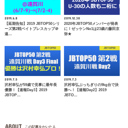
2019.6.8
2019.12.30
【延期告知】2019 JBTOP50シリ
2020年JBTOP50メンバーが発表
ーズ第2戦ベイトブレスカップ＠
に！ゼッケンNo1は23歳の藤田京
遠…
弥★
JBTOP50
JBTOP50
2019.7.5
2019.7.3
沢村幸弘が59歳で見事に最年長
沢村幸弘ぶっちぎりの9kg台で決
優勝！【速報Day3】2019
勝へ！【速報Day2】2019
JBTOP…
JBTO…
ABOUT
この記事をかいた人