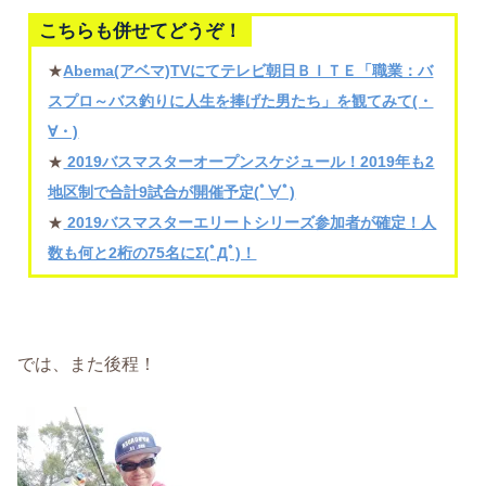
こちらも併せてどうぞ！
★
Abema(アベマ)TVにてテレビ朝日ＢＩＴＥ「職業：バ
スプロ～バス釣りに人生を捧げた男たち」を観てみて(・
∀・)
★
2019バスマスターオープンスケジュール！2019年も2
地区制で合計9試合が開催予定(ﾟ∀ﾟ)
★
2019バスマスターエリートシリーズ参加者が確定！人
数も何と2桁の75名にΣ(ﾟДﾟ)！
では、また後程！