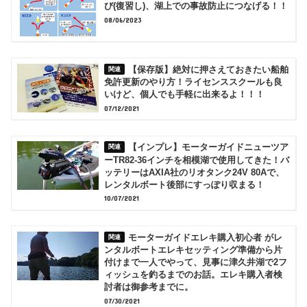
び(復習し)、湖上での事故防止につなげる！！
08/06/2023
【保存版】絶対に押さえておきたい船舶
免許更新のやり方！ライセンススクールも良
いけど、個人でも手軽に出来るよ！！！
07/12/2021
【インプレ】モーターガイドニューツア
ーTR82-36インチを相模湖で使用してきた！バ
ッテリーはAXIA社のリオタンク24V 80Aで、
レンタルボート後部にすっぽり収まる！
10/07/2021
モーターガイドエレキ購入初心者 がレ
ンタルボートエレキセッティング準備から片
付けまで一人でやって、見事に津久井湖で2フ
ィッシュを釣るまでのお話。エレキ購入者検
討者は御参考までに。
07/30/2021