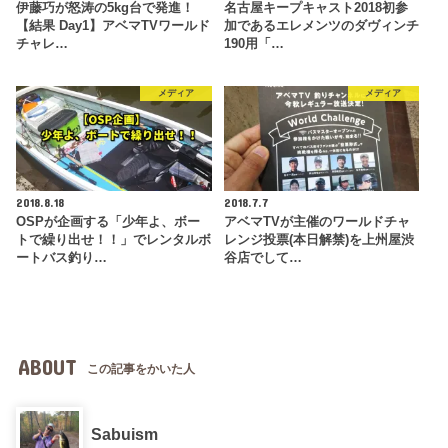
伊藤巧が怒涛の5kg台で発進！
名古屋キープキャスト2018初参
【結果 Day1】アベマTVワールド
加であるエレメンツのダヴィンチ
チャレ…
190用「…
メディア
メディア
2018.8.18
2018.7.7
OSPが企画する「少年よ、ボー
アベマTVが主催のワールドチャ
トで繰り出せ！！」でレンタルボ
レンジ投票(本日解禁)を上州屋渋
ートバス釣り…
谷店でして…
ABOUT
この記事をかいた人
Sabuism