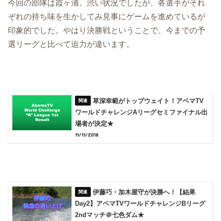
今回の部隊は霞ヶ浦。渋い状況でしたが、各選手がそれ
ぞれの持ち味を生かしてみ見事にゲームを進めているが
印象的でした。やはり決勝戦ということで、今までの予
選リーグと比べて迫力が違います。
草深幸範がトップウェイト！アベマTV
ワールドチャレンジAリーグセミファイナル出
場者が決定★
11/11/2018
伊藤巧・加木屋守が決勝へ！【結果
Day2】アベマTVワールドチャレンジBリーグ
2ndマッチ＠七色ダム★