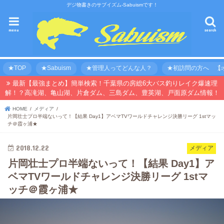
デジ物書きのサブイズム-Sabuismです！
menu
search
★TOP
★Sabuism
★管理人ってどんな人？
★初訪問の方へ 【オ
最新【最強まとめ】簡単検索！千葉県の房総6大バス釣りレイク爆速理
解！？高滝湖、亀山湖、片倉ダム、三島ダム、豊英湖、戸面原ダム情報！
HOME
メディア
片岡壮士プロ半端ないって！【結果 Day1】アベマTVワールドチャレンジ決勝リーグ 1stマッ
チ＠霞ヶ浦★
2018.12.22
メディア
片岡壮士プロ半端ないって！【結果 Day1】ア
ベマTVワールドチャレンジ決勝リーグ 1stマ
ッチ＠霞ヶ浦★