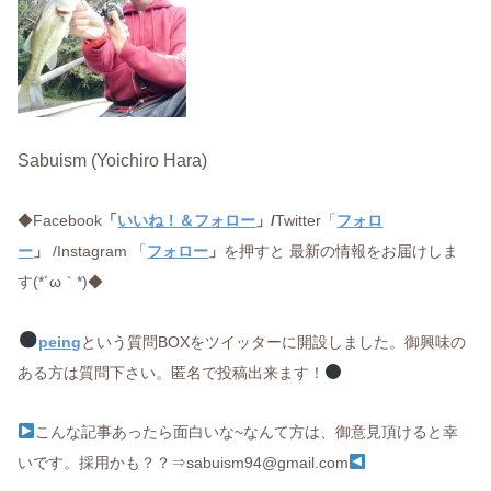
Sabuism (Yoichiro Hara)
◆Facebook
「
いいね！＆フォロー
」/
Twitter「
フォロ
ー
」
/Instagram 「
フォロー
」
を押すと 最新の情報をお届けしま
す(*´ω｀*)◆
peing
という質問BOXをツイッターに開設しました。御興味の
ある方は質問下さい。匿名で投稿出来ます！
こんな記事あったら面白いな~なんて方は、御意見頂けると幸
いです。採用かも？？⇒sabuism94@gmail.com