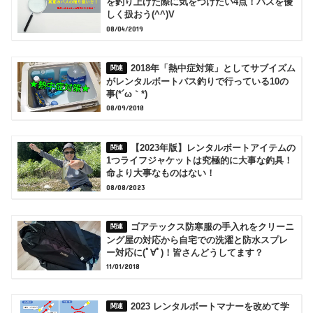
を釣り上げた際に気をつけたい4点！バスを優
しく扱おう(^^)V
08/04/2019
2018年「熱中症対策」としてサブイズム
がレンタルボートバス釣りで行っている10の
事(*´ω｀*)
08/09/2018
【2023年版】レンタルボートアイテムの
1つライフジャケットは究極的に大事な釣具！
命より大事なものはない！
08/08/2023
ゴアテックス防寒服の手入れをクリーニ
ング屋の対応から自宅での洗濯と防水スプレ
ー対応に(ﾟ∀ﾟ)！皆さんどうしてます？
11/01/2018
2023 レンタルボートマナーを改めて学