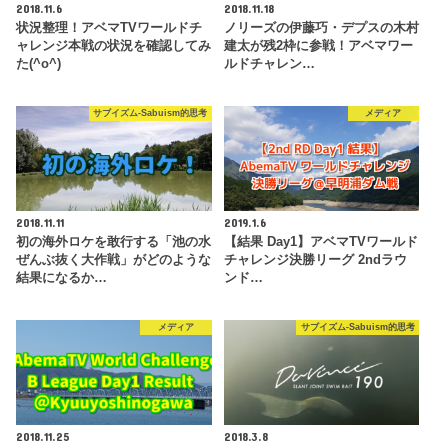
2018.11.6
2018.11.18
状況整理！アベマTVワールドチ
ノリーズの伊藤巧・デプスの木村
ャレンジ本戦の状況を確認してみ
建太が残2枠に参戦！アベマワー
た(^o^)
ルドチャレン…
サブイズム-Sabuism的思考
メディア
2018.11.11
2019.1.6
初の海外ロケを敢行する「池の水
【結果 Day1】アベマTVワールド
ぜんぶ抜く大作戦」がどのような
チャレンジ決勝リーグ 2ndラウ
結果になるか…
ンド…
メディア
サブイズム-Sabuism的思考
2018.11.25
2018.3.8