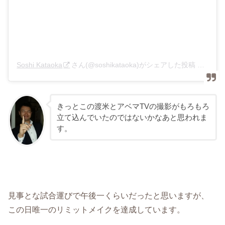
Soshi Kataoka
さん(@soshikataoka)がシェアした投稿 –
2018
きっとこの渡米とアベマTVの撮影がもろもろ
立て込んでいたのではないかなあと思われま
す。
見事とな試合運びで午後一くらいだったと思いますが、
この日唯一のリミットメイクを達成しています。