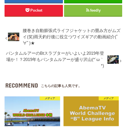
Pocket
feedly
腰巻き自動膨張式ライフジャケットの畳み方がムズ
イ(笑)雨天釣行後に役立つワイズギアの動画紹介(ﾟ
∀ﾟ)★
バンタムルアーのBtスラプターがいよいよ2019年登
場か！？2019年もバンタムルアーが盛り沢山(*´ω｀
*)
RECOMMEND
こちらの記事も人気です。
メディア
メディア