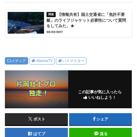
【情報共有】国土交通省に「免許不要
艇」のライフジャケット必要性について質問
をしてみた。★
08/22/2017
メディア
AbemaTV
バスマスター
この記事が気に入ったら
いいねしよう！
ポスト
シェア
はてブ
送る