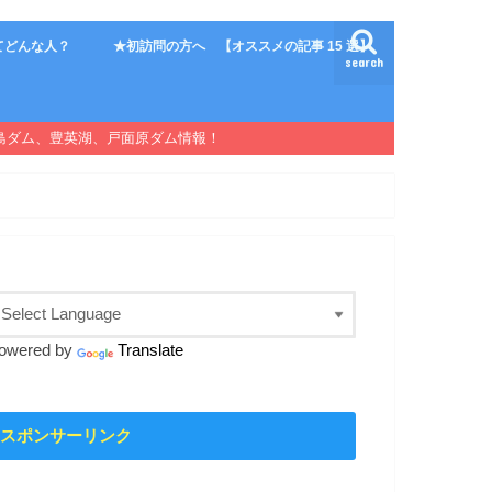
てどんな人？
★初訪問の方へ 【オススメの記事 15 選】
search
島ダム、豊英湖、戸面原ダム情報！
owered by
Translate
スポンサーリンク