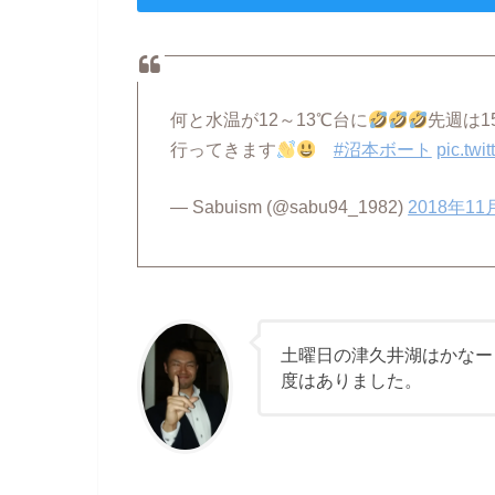
何と水温が12～13℃台に
先週は1
行ってきます
#沼本ボート
pic.twi
— Sabuism (@sabu94_1982)
2018年11
土曜日の津久井湖はかなー
度はありました。