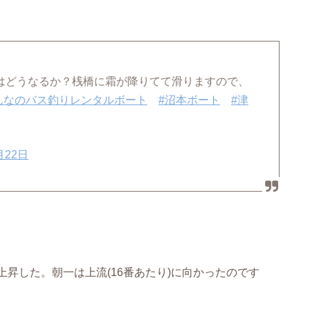
*)本日はどうなるか？桟橋に霜が降りてて滑りますので、
んなのバス釣りレンタルボート
#沼本ボート
#津
月22日
上昇した。朝一は上流(16番あたり)に向かったのです