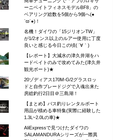
簡単チューニングで「アブのロキサ
ーニベイトフィネスモデルBF8」の
ベアリング総数を5個から9個へ(●
´ϖ`●)！
名機！ダイワの「15ジリオンTW」
が1/2オンス以上のルアー使用に丁度
良いと感じる今日この頃( ´∀｀)
【レポート】大減水の津久井湖をハ
ードベイトのみで攻めてみた(津久井
観光ボート)★
20ゾディアス170M-G/2グラスロッ
ドと自作ブレードジグで入魂出来た
房総釣行2日目＠三島湖！
【まとめ】バス釣りレンタルボート
用品が積める車特集(実際に経験した
1.3L~2.0Lの車)★
AliExpressで見つけたダイワの
SALAMANDURAシリーズが一際異