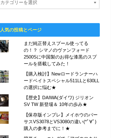
人気の投稿とページ
まだ純正替えスプール使ってる
の！？ シマノのヴァンフォード
2500Sに中国製のお得な漆黒のスプ
ールを搭載してみた！
【購入検討】Newロードランナーハ
ードベイトスペシャル511LLと630LL
の選択に悩む★
【歴史】DAIWA(ダイワ) ジリオン
SV TW 新登場＆ 10年の歩み★
【保存版インプレ】メイホウのバー
サスVS3078とVS3080の違い(*ﾟ∀ﾟ)
購入の参考までに！★