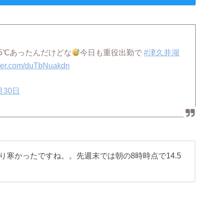
5℃あったんだけどな
今日も重役出勤で
#津久井湖
tter.com/duTbNuakdn
月30日
り寒かったですね。。先週末では朝の8時時点で14.5