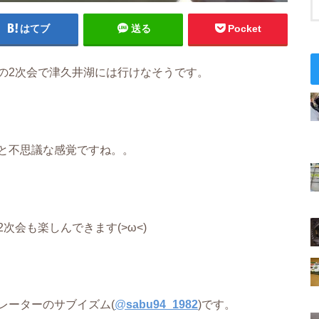
はてブ
送る
Pocket
の2次会で津久井湖には行けなそうです。
と不思議な感覚ですね。。
会も楽しんできます(>ω<)
レーターのサブイズム(
@
sabu94_1982
)です。