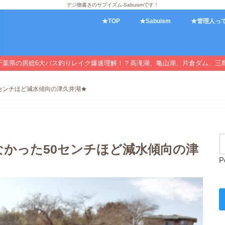
デジ物書きのサブイズム-Sabuismです！
★TOP
★Sabuism
★管理人っ
千葉県の房総6大バス釣りレイク爆速理解！？高滝湖、亀山湖、片倉ダム、三
50センチほど減水傾向の津久井湖★
却がなかった50センチほど減水傾向の津
P