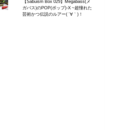
【Sabuism Box 029】Megabass(メ
ガバス)のPOP(ポップ)-X ~超憧れた
芸術かつ伝説のルアー( ´∀｀)！