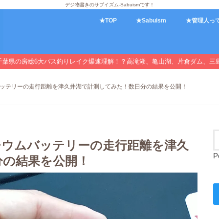
デジ物書きのサブイズム-Sabuismです！
★TOP
★Sabuism
★管理人っ
千葉県の房総6大バス釣りレイク爆速理解！？高滝湖、亀山湖、片倉ダム、三
リチウムバッテリーの走行距離を津久井湖で計測してみた！数日分の結果を公開！
) リチウムバッテリーの走行距離を津久
P
分の結果を公開！