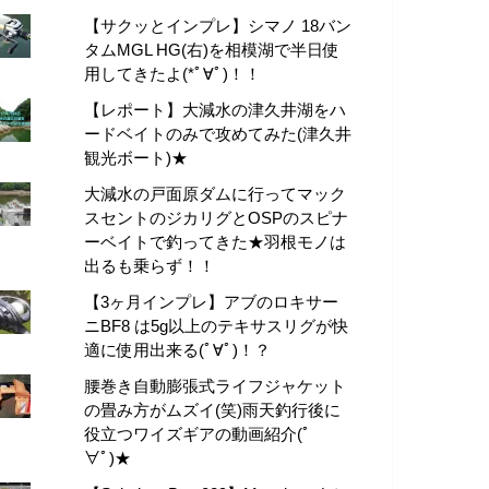
【サクッとインプレ】シマノ 18バン
タムMGL HG(右)を相模湖で半日使
用してきたよ(*ﾟ∀ﾟ)！！
【レポート】大減水の津久井湖をハ
ードベイトのみで攻めてみた(津久井
観光ボート)★
大減水の戸面原ダムに行ってマック
スセントのジカリグとOSPのスピナ
ーベイトで釣ってきた★羽根モノは
出るも乗らず！！
【3ヶ月インプレ】アブのロキサー
ニBF8 は5g以上のテキサスリグが快
適に使用出来る(ﾟ∀ﾟ)！？
腰巻き自動膨張式ライフジャケット
の畳み方がムズイ(笑)雨天釣行後に
役立つワイズギアの動画紹介(ﾟ
∀ﾟ)★