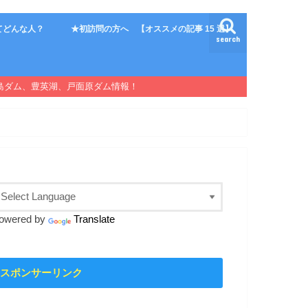
てどんな人？
★初訪問の方へ 【オススメの記事 15 選】
search
島ダム、豊英湖、戸面原ダム情報！
owered by
Translate
スポンサーリンク