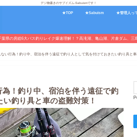
デジ物書きのサブイズム-Sabuismです！
★TOP
★Sabuism
★管理人っ
千葉県の房総6大バス釣りレイク爆速理解！？高滝湖、亀山湖、片倉ダム、三
れない行為！釣り中、宿泊を伴う遠征で釣り人として気を付けておきたい釣り具と車
行為！釣り中、宿泊を伴う遠征で釣
P
たい釣り具と車の盗難対策！