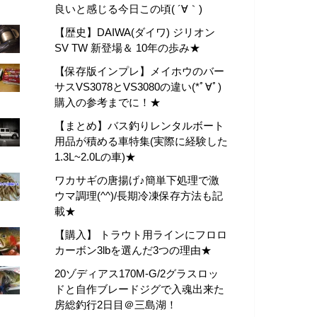
良いと感じる今日この頃( ´∀｀)
【歴史】DAIWA(ダイワ) ジリオン
SV TW 新登場＆ 10年の歩み★
【保存版インプレ】メイホウのバー
サスVS3078とVS3080の違い(*ﾟ∀ﾟ)
購入の参考までに！★
【まとめ】バス釣りレンタルボート
用品が積める車特集(実際に経験した
1.3L~2.0Lの車)★
ワカサギの唐揚げ♪簡単下処理で激
ウマ調理(^^)/長期冷凍保存方法も記
載★
【購入】 トラウト用ラインにフロロ
カーボン3lbを選んだ3つの理由★
20ゾディアス170M-G/2グラスロッ
ドと自作ブレードジグで入魂出来た
房総釣行2日目＠三島湖！