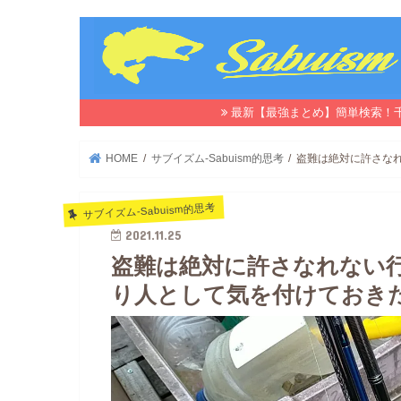
最新【最強まとめ】簡単検索！
HOME
サブイズム-Sabuism的思考
盗難は絶対に許さな
サブイズム-Sabuism的思考
2021.11.25
盗難は絶対に許さなれない
り人として気を付けておき