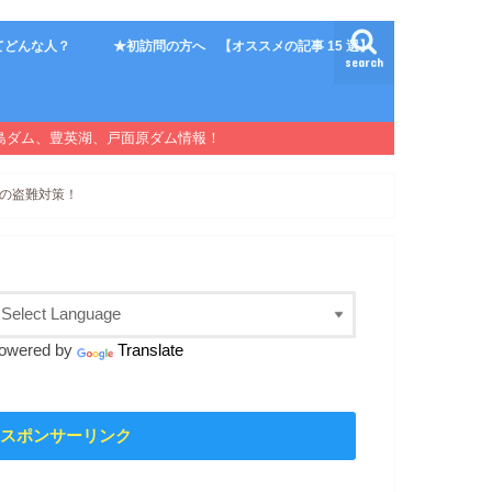
てどんな人？
★初訪問の方へ 【オススメの記事 15 選】
search
島ダム、豊英湖、戸面原ダム情報！
の盗難対策！
owered by
Translate
スポンサーリンク