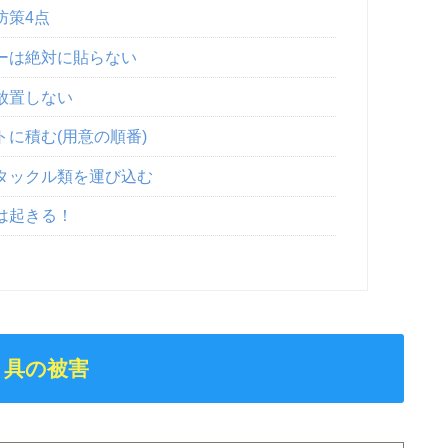
防策4点
ーは絶対に貼らない
放置しない
に積む(用意の順番)
タックル類を運び込む
は起きる！
り具の被害