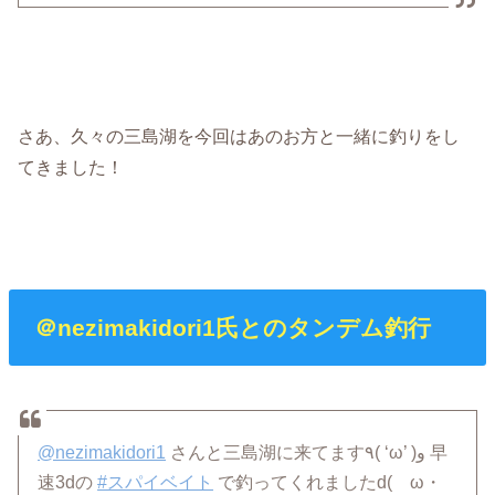
さあ、久々の三島湖を今回はあのお方と一緒に釣りをし
てきました！
＠nezimakidori1氏とのタンデム釣行
@nezimakidori1
さんと三島湖に来てます٩( ‘ω’ )و 早
速3dの
#スパイベイト
で釣ってくれましたd(ゝω・