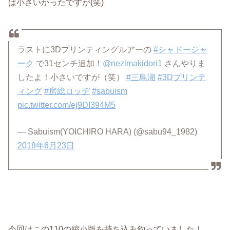
は小さいかったですが(笑)
ラストに3Dプリンティングルアーの
#シャドージャ
ーク
で31センチ追加！
@nezimakidori1
さんやりま
したよ！小さいですが（笑）
#三島湖
#3Dプリンテ
ィング
#房総ロッヂ
#sabuism
pic.twitter.com/ej9DI394M5
— Sabuism(YOICHIRO HARA) (@sabu94_1982)
2018年6月23日
今回はこの110の縮小版を持ち込み釣っていました！