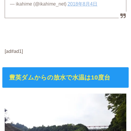
— ikahime (@ikahime_net)
2018年8月4日
[ad#ad1]
豊英ダムからの放水で水温は10度台