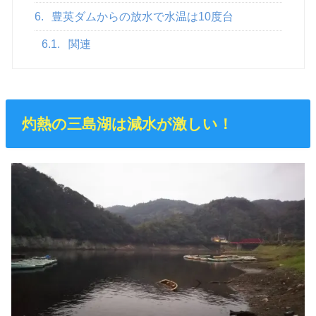
6.
豊英ダムからの放水で水温は10度台
6.1.
関連
灼熱の三島湖は減水が激しい！