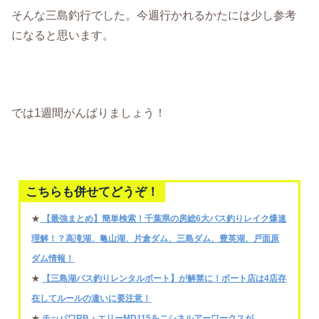
そんな三島釣行でした。今週行かれるかたには少し参考
になると思います。
では1週間がんばりましょう！
こちらも併せてどうぞ！
★
【最強まとめ】簡単検索！千葉県の房総6大バス釣りレイク爆速
理解！？高滝湖、亀山湖、片倉ダム、三島ダム、豊英湖、戸面原
ダム情報！
★
【三島湖バス釣りレンタルボート】が解禁に！ボート店は4店存
在してルールの違いに要注意！
★
チッパワRB・エリーMD115をニシネルアーワークスが