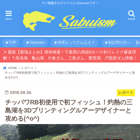
デジ物書きのサブイズム-Sabuismです！
menu
search
★TOP
★Sabuism
★管理人ってどんな人？
★初訪問の方へ 【オ
最新【最強まとめ】簡単検索！千葉県の房総6大バス釣りレイク爆速理
解！？高滝湖、亀山湖、片倉ダム、三島ダム、豊英湖、戸面原ダム情報！
HOME
レポート
チッパワRB初使用で初フィッシュ！灼熱の三島湖を3Dプリンティングルアーデザイナーと攻
める(^o^)
2018.08.06
レポート
チッパワRB初使用で初フィッシュ！灼熱の三
島湖を3Dプリンティングルアーデザイナーと
攻める(^o^)