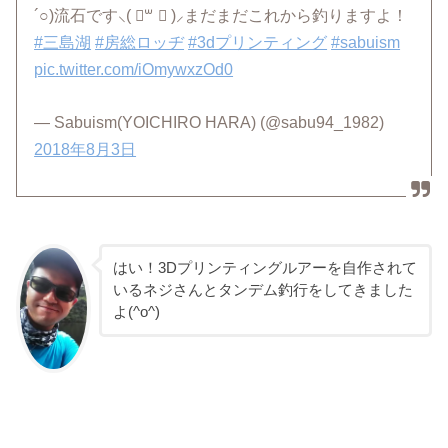
´○)流石です⸜( ॑꒳ ॑ )⸝まだまだこれから釣りますよ！
#三島湖
#房総ロッヂ
#3dプリンティング
#sabuism
pic.twitter.com/iOmywxzOd0
— Sabuism(YOICHIRO HARA) (@sabu94_1982)
2018年8月3日
はい！3Dプリンティングルアーを自作されて
いるネジさんとタンデム釣行をしてきました
よ(^o^)