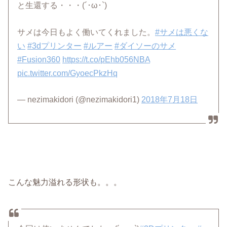
と生還する・・・(´･ω･`)
サメは今日もよく働いてくれました。
#サメは悪くな
い
#3dプリンター
#ルアー
#ダイソーのサメ
#Fusion360
https://t.co/pEhb056NBA
pic.twitter.com/GyoecPkzHq
— nezimakidori (@nezimakidori1)
2018年7月18日
こんな魅力溢れる形状も。。。