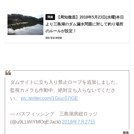
【周知徹底】2018年5月23日(水曜)本日
より三島湖のダム漏水問題に対して釣り場所
のルールが設定！
05/23/2018
ダムサイトに立ち入り禁止ロープを追加しました、
監視カメラも作動中、絶対立ち入らないでくださ
い。
pic.twitter.com/1Gjuc07IGE
— バスフィッシング 三島湖房総ロッジ
(@u9LLWiYMOqEJack)
2018年7月27日