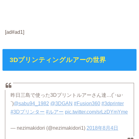
[ad#ad1]
3Dプリンティングルアーの世界
昨日三島で使った3Dプリントルアーさん達…(´･ω･
`)
@sabu94_1982
@3DGAN
#Fusion360
#3dprinter
#3Dプリンター
#ルアー
pic.twitter.com/srLzDYmYme
— nezimakidori (@nezimakidori1)
2018年8月4日