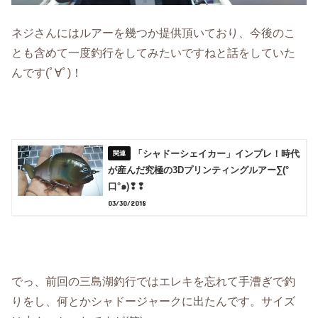
ネジさんにはルアーを幾つか提供頂いており、今後のこ
とも含めて一度釣行をしてみたいですねと話をしていた
んです(ﾟ∀ﾟ)！
「シャドーシェイカー」インプレ！時代
が産んだ究極の3Dプリンティングルアー∑(°
口°๑)❢❢
03/30/2018
でっ、前回の三島湖釣行ではエレキを忘れて手漕ぎで釣
りをし、何とかシャドージャークに出たんです。サイズ