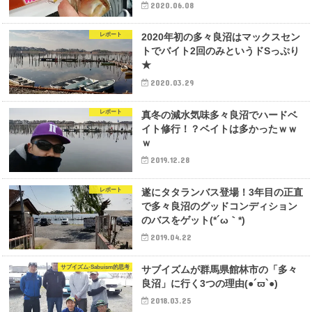
2020.06.08
レポート
2020年初の多々良沼はマックスセン
トでバイト2回のみというドSっぷり
★
2020.03.29
レポート
真冬の減水気味多々良沼でハードベ
イト修行！？ベイトは多かったｗｗ
ｗ
2019.12.28
レポート
遂にタタランバス登場！3年目の正直
で多々良沼のグッドコンディション
のバスをゲット(*´ω｀*)
2019.04.22
サブイズム-Sabuism的思考
サブイズムが群馬県館林市の「多々
良沼」に行く3つの理由(●´ϖ`●)
2018.03.25