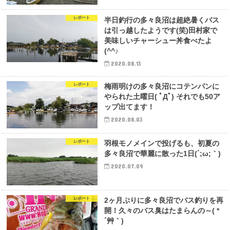
レポート
半日釣行の多々良沼は超絶暑くバス
は引っ越したようです(笑)田村家で
美味しいチャーシュー丼食べたよ
(^^♪
2020.08.13
レポート
梅雨明けの多々良沼にコテンパンに
やられた土曜日( ﾟДﾟ) それでも50ア
ップ出てます！
2020.08.03
レポート
羽根モノメインで投げるも、初夏の
多々良沼で華麗に散った1日(´;ω;｀)
2020.07.09
レポート
2ヶ月ぶりに多々良沼でバス釣りを再
開！久々のバス臭はたまらんの～( *
´艸｀)