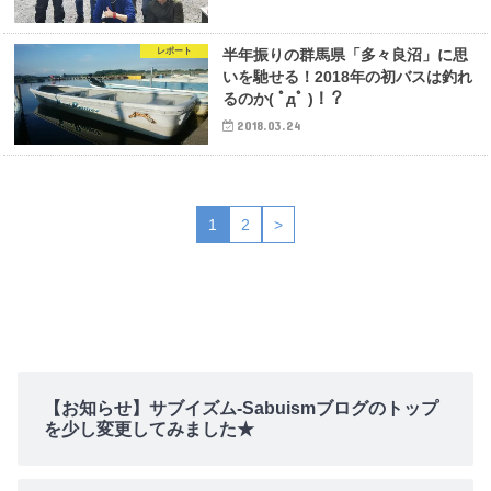
レポート
半年振りの群馬県「多々良沼」に思
いを馳せる！2018年の初バスは釣れ
るのか( ﾟдﾟ )！？
2018.03.24
1
2
>
【お知らせ】サブイズム-Sabuismブログのトップ
を少し変更してみました★