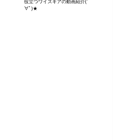
役立つワイズギアの動画紹介(ﾟ
∀ﾟ)★