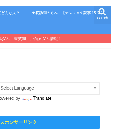
てどんな人？
★初訪問の方へ 【オススメの記事 15 選】
search
島ダム、豊英湖、戸面原ダム情報！
owered by
Translate
スポンサーリンク