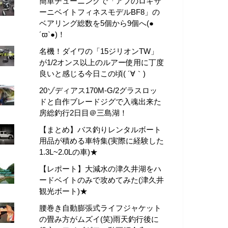
簡単チューニングで「アブのロキサ
ーニベイトフィネスモデルBF8」の
ベアリング総数を5個から9個へ(●
´ϖ`●)！
名機！ダイワの「15ジリオンTW」
が1/2オンス以上のルアー使用に丁度
良いと感じる今日この頃( ´∀｀)
20ゾディアス170M-G/2グラスロッ
ドと自作ブレードジグで入魂出来た
房総釣行2日目＠三島湖！
【まとめ】バス釣りレンタルボート
用品が積める車特集(実際に経験した
1.3L~2.0Lの車)★
【レポート】大減水の津久井湖をハ
ードベイトのみで攻めてみた(津久井
観光ボート)★
腰巻き自動膨張式ライフジャケット
の畳み方がムズイ(笑)雨天釣行後に