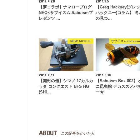
2017.4.20
2017.1.5
【夢コラボ】ナマローブログ
【Greg Hackney(グレ
NEO×サブイズム-Sabuismプ
ハックニー)コラム】 冬
レゼンツ …
の見つ…
NEW TACKLE
サブイズム-Sabuism
2017.7.31
2017.6.14
【開封の儀】シマノ 17カルカ
【Sabuism Box 002
ッタ コンクエスト BFS HG
ニ昆虫館 デカスズメバ
(SHI…
ー★
ABOUT
この記事をかいた人