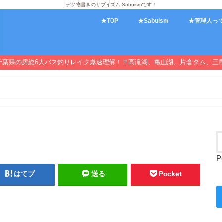
デジ物書きのサブイズム-Sabuismです！
★TOP
★Sabuism
★管理人っ
千葉県の房総6大バス釣りレイク爆速理解！？高滝湖、亀山湖、片倉ダム、三
P
はてブ
送る
Pocket