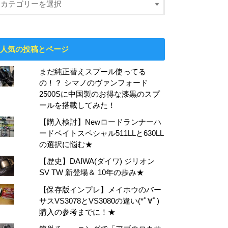
人気の投稿とページ
まだ純正替えスプール使ってる
の！？ シマノのヴァンフォード
2500Sに中国製のお得な漆黒のスプ
ールを搭載してみた！
【購入検討】Newロードランナーハ
ードベイトスペシャル511LLと630LL
の選択に悩む★
【歴史】DAIWA(ダイワ) ジリオン
SV TW 新登場＆ 10年の歩み★
【保存版インプレ】メイホウのバー
サスVS3078とVS3080の違い(*ﾟ∀ﾟ)
購入の参考までに！★