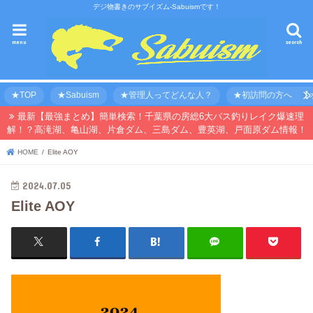
デジ物書きのサブイズム-Sabuismです！
menu
search
★TOP
★Sabuism
★管理人ってどんな人？
★初訪問の方へ 【オ
最新【最強まとめ】簡単検索！千葉県の房総6大バス釣りレイク爆速理
解！？高滝湖、亀山湖、片倉ダム、三島ダム、豊英湖、戸面原ダム情報！
HOME
Elite AOY
2024.07.05
Elite AOY