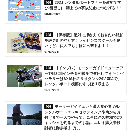
2023 レンタルボートマナーを改めて学
び(復習し)、湖上での事故防止につなげる！！
08/06/2023
【保存版】絶対に押さえておきたい船舶
免許更新のやり方！ライセンススクールも良
いけど、個人でも手軽に出来るよ！！！
07/12/2021
【インプレ】モーターガイドニューツア
ーTR82-36インチを相模湖で使用してきた！バ
ッテリーはAXIA社のリオタンク24V 80Aで、
レンタルボート後部にすっぽり収まる！
10/07/2021
モーターガイドエレキ購入初心者 がレ
ンタルボートエレキセッティング準備から片
付けまで一人でやって、見事に津久井湖で2フ
ィッシュを釣るまでのお話。エレキ購入者検
討者は御参考までに。