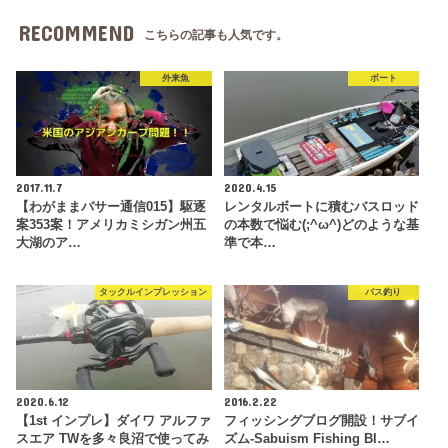
RECOMMEND
こちらの記事も人気です。
外来魚
ボート
2017.11.7
2020.4.15
【わがままバサー通信015】駆逐
レンタルボートに積むバスロッド
案353案！アメリカミシガン州五
の本数で悩む(;^ω^)どのような基
大湖のア…
準で本…
タックルインプレッション
バス釣り
2020.6.12
2016.2.22
【1st インプレ】ダイワ アルファ
フィッシングブログ開設！サブイ
スエア TWを多々良沼で使ってみ
ズム-Sabuism Fishing Bl…