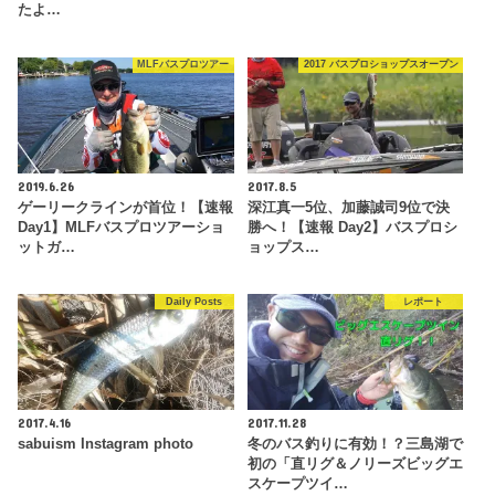
たよ…
MLFバスプロツアー
2017 バスプロショップスオープン
2019.6.26
2017.8.5
ゲーリークラインが首位！【速報
深江真一5位、加藤誠司9位で決
Day1】MLFバスプロツアーショ
勝へ！【速報 Day2】バスプロシ
ットガ…
ョップス…
Daily Posts
レポート
2017.4.16
2017.11.28
sabuism Instagram photo
冬のバス釣りに有効！？三島湖で
初の「直リグ＆ノリーズビッグエ
スケープツイ…