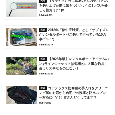
【リライト】特に真夏のバス釣りでバス
を釣り上げた際に気をつけたい4点！バスを優
しく扱おう(^^)V
08/04/2019
2018年「熱中症対策」としてサブイズム
がレンタルボートバス釣りで行っている10の
事(*´ω｀*)
08/09/2018
【2023年版】レンタルボートアイテムの
1つライフジャケットは究極的に大事な釣具！
命より大事なものはない！
08/08/2023
ゴアテックス防寒服の手入れをクリーニ
ング屋の対応から自宅での洗濯と防水スプレ
ー対応に(ﾟ∀ﾟ)！皆さんどうしてます？
11/01/2018