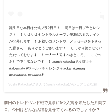
誕生日な本日は公式プラ2日目！！ 明日は半日プラとレジ
スト！！ いよいよセントラルオープン第2戦スミスレイク
が開幕します！！ お祝いコメントや、メッセージを下さっ
た皆さん！ ありがとうございます！！ しっかり読ませてい
ただいております！！ 一人一人返すべきところ、ここでの
お礼で申し訳ないです！！ #soshikataoka #片岡壮士
#abematv #ワールドチャレンジ #jackall #zenaq
#hayabusa #swans
Soshi Kataoka
さん(@soshikataoka)がシェアした投稿 –
2019
前回のトレドベンド戦で見事に5位入賞を果たした片岡プ
ロ。今回はどんな活躍を見せてくれるのでしょうか？