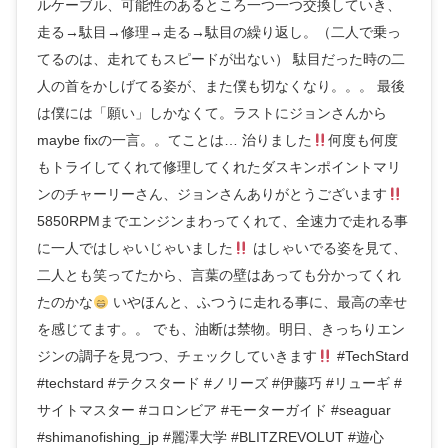
ルケーブル、可能性のあるところ一つ一つ交換していき、
走る→駄目→修理→走る→駄目の繰り返し。（二人で乗っ
てるのは、走れてもスピードが出ない） 駄目だった時の二
人の首をかしげてる姿が、また僕も切なくなり。。。 最後
は僕には「願い」しかなくて。ラストにジョンさんから
maybe fixの一言。。てことは… 治りました
何度も何度
もトライしてくれて修理してくれたダスキンポイントマリ
ンのチャーリーさん、ジョンさんありがとうございます
5850RPMまでエンジンまわってくれて、全速力で走れる事
に一人ではしゃいじゃいました
はしゃいでる姿を見て、
二人とも笑ってたから、言葉の壁はあっても分かってくれ
たのかな
いやほんと、ふつうに走れる事に、最高の幸せ
を感じてます。。 でも、油断は禁物。明日、きっちりエン
ジンの調子を見つつ、チェックしていきます
#TechStard
#techstard #テクスタード #ノリーズ #伊藤巧 #リューギ #
サイトマスター #コロンビア #モーターガイド #seaguar
#shimanofishing_jp #麗澤大学 #BLITZREVOLUT #遊心