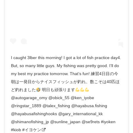
I caught 3lber this morning! I got a lot of fish practice day4.
But, so many little guys. My fishing was pretty good. I’ll do
my best my practice tomorrow. That’s fun! 練習4日目の今
朝は一発目からナイスフィッシュが釣れ、数こそは40匹ほ
ど釣れました
明日も頑張ります
@autogarage_omy @obick_55 @ken_iyobe
@ringstar_1889 @talex_fishing @hayabusa.fishing
@hayabusafishinghooks @gary_international_kk
@shimanofishing_jp @sunline_japan @se9rets #iyoken
#kiob #イヨケン