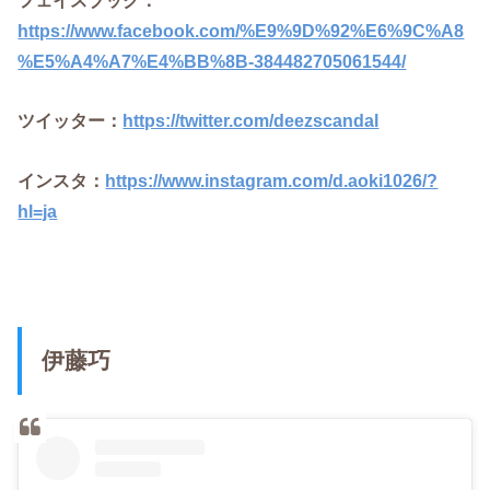
https://www.facebook.com/%E9%9D%92%E6%9C%A8
%E5%A4%A7%E4%BB%8B-384482705061544/
ツイッター：
https://twitter.com/deezscandal
インスタ：
https://www.instagram.com/d.aoki1026/?
hl=ja
伊藤巧