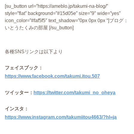
[su_button url=”https://ameblo.jp/takumi-na-blog/”
style=”flat” background=”#15d05e” size=”9″ wide=”yes”
icon_color=”#faf5f5″ text_shadow=”0px 0px 0px “]ブログ：
いとうたくみの部屋 [/su_button]
各種SNSリンクは以下より
フェイスブック：
https://www.facebook.com/takumi.itou.507
ツイッター：
https://twitter.com/takumi_no_oheya
インスタ：
https://www.instagram.com/takumiitou4663/?hl=ja