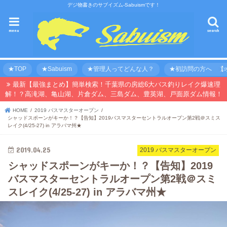
デジ物書きのサブイズム-Sabuismです！
menu
search
★TOP
★Sabuism
★管理人ってどんな人？
★初訪問の方へ 【オ
最新【最強まとめ】簡単検索！千葉県の房総6大バス釣りレイク爆速理
解！？高滝湖、亀山湖、片倉ダム、三島ダム、豊英湖、戸面原ダム情報！
HOME
2019 バスマスターオープン
シャッドスポーンがキーか！？【告知】2019バスマスターセントラルオープン第2戦＠スミス
レイク(4/25-27) in アラバマ州★
2019.04.25
2019 バスマスターオープン
シャッドスポーンがキーか！？【告知】2019
バスマスターセントラルオープン第2戦＠スミ
スレイク(4/25-27) in アラバマ州★