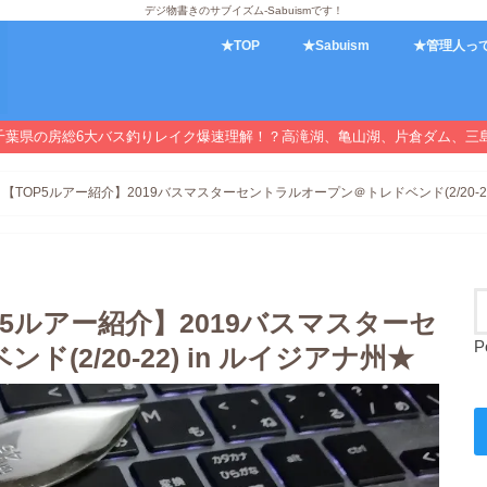
デジ物書きのサブイズム-Sabuismです！
★TOP
★Sabuism
★管理人っ
千葉県の房総6大バス釣りレイク爆速理解！？高滝湖、亀山湖、片倉ダム、三
TOP5ルアー紹介】2019バスマスターセントラルオープン＠トレドベンド(2/20-22
5ルアー紹介】2019バスマスターセ
P
2/20-22) in ルイジアナ州★