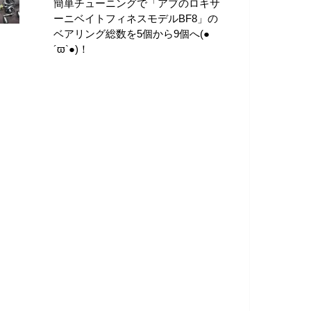
簡単チューニングで「アブのロキサ
ーニベイトフィネスモデルBF8」の
ベアリング総数を5個から9個へ(●
´ϖ`●)！