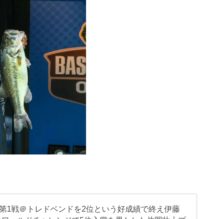
第1戦＠トレドベンドを2位という好成績で終え伊藤