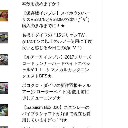
本数を決めますか？
【保存版インプレ】メイホウのバー
サスVS3078とVS3080の違い(*ﾟ∀ﾟ)
購入の参考までに！★
名機！ダイワの「15ジリオンTW」
が1/2オンス以上のルアー使用に丁度
良いと感じる今日この頃( ´∀｀)
【ルアー別インプレ】2017ノリーズ
ロードランナーハードベイトスペシ
ャル511LL＋シマノカルカッタコン
クエストBFS★
ポコクロ・ダイワの新作羽根モノル
アー(クローラーベイト)を使用前に
少しチューニング★
【Sabuism Box 026】スタンレーの
バイブラシャフトが好きで現在も愛
用しています(*´ω｀*)★