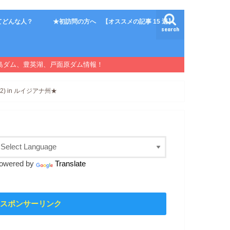
てどんな人？
★初訪問の方へ 【オススメの記事 15 選】
search
島ダム、豊英湖、戸面原ダム情報！
) in ルイジアナ州★
owered by
Translate
スポンサーリンク