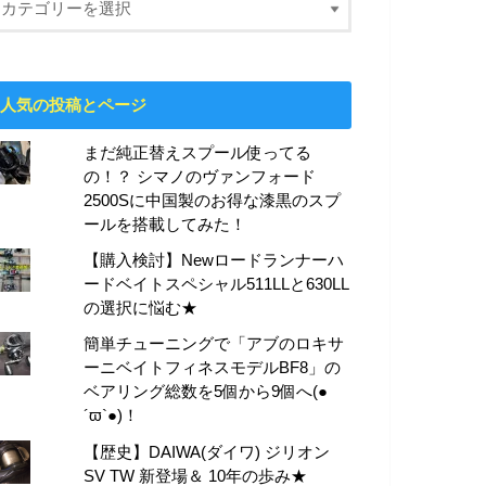
人気の投稿とページ
まだ純正替えスプール使ってる
の！？ シマノのヴァンフォード
2500Sに中国製のお得な漆黒のスプ
ールを搭載してみた！
【購入検討】Newロードランナーハ
ードベイトスペシャル511LLと630LL
の選択に悩む★
簡単チューニングで「アブのロキサ
ーニベイトフィネスモデルBF8」の
ベアリング総数を5個から9個へ(●
´ϖ`●)！
【歴史】DAIWA(ダイワ) ジリオン
SV TW 新登場＆ 10年の歩み★