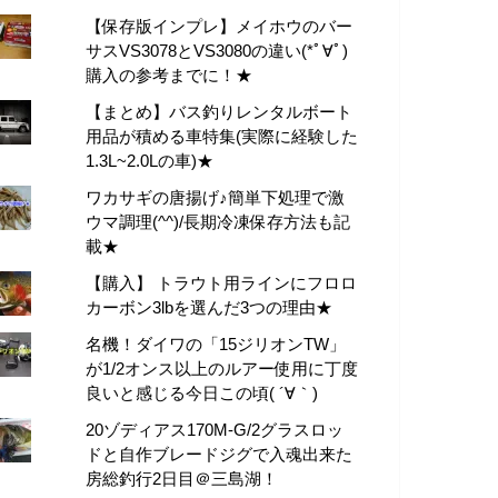
【保存版インプレ】メイホウのバー
サスVS3078とVS3080の違い(*ﾟ∀ﾟ)
購入の参考までに！★
【まとめ】バス釣りレンタルボート
用品が積める車特集(実際に経験した
1.3L~2.0Lの車)★
ワカサギの唐揚げ♪簡単下処理で激
ウマ調理(^^)/長期冷凍保存方法も記
載★
【購入】 トラウト用ラインにフロロ
カーボン3lbを選んだ3つの理由★
名機！ダイワの「15ジリオンTW」
が1/2オンス以上のルアー使用に丁度
良いと感じる今日この頃( ´∀｀)
20ゾディアス170M-G/2グラスロッ
ドと自作ブレードジグで入魂出来た
房総釣行2日目＠三島湖！