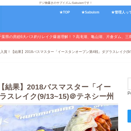
デジ物書きのサブイズム-Sabuismです！
★TOP
★Sabuism
★管理人っ
千葉県の房総6大バス釣りレイク爆速理解！？高滝湖、亀山湖、片倉ダム、三
入賞！【結果】2018バスマスター「イースタンオープン第4戦」ダグラスレイク(9/1
【結果】2018バスマスター「イー
P
スレイク(9/13~15)＠テネシー州