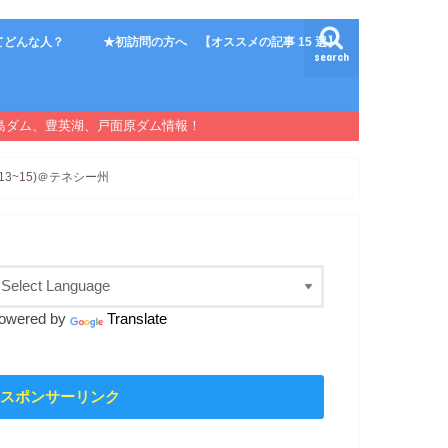
てどんな人？
★初訪問の方へ 【オススメの記事 15 選】
search
島ダム、豊英湖、戸面原ダム情報！
3~15)＠テネシー州
owered by
Translate
スポンサーリンク