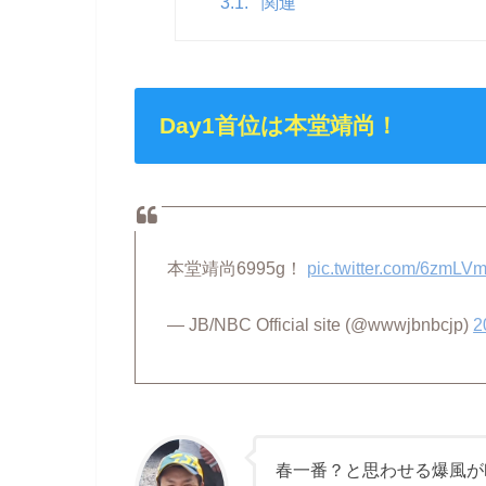
3.1.
関連
Day1首位は本堂靖尚！
本堂靖尚6995g！
pic.twitter.com/6zmL
— JB/NBC Official site (@wwwjbnbcjp)
2
春一番？と思わせる爆風が吹