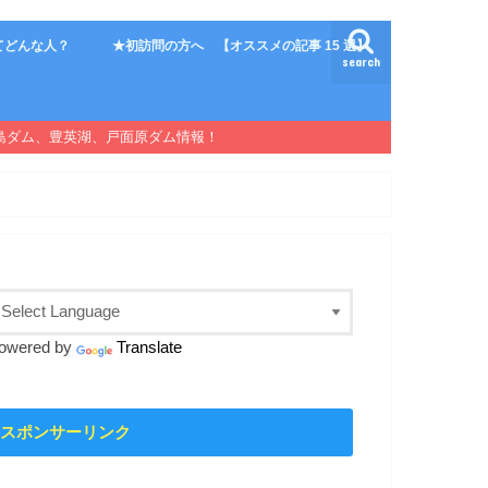
てどんな人？
★初訪問の方へ 【オススメの記事 15 選】
search
島ダム、豊英湖、戸面原ダム情報！
owered by
Translate
スポンサーリンク