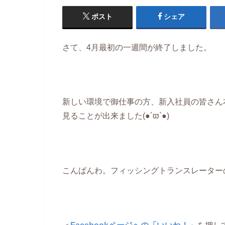
ポスト
シェア
さて、4月最初の一週間が終了しました。
新しい環境で御仕事の方、新入社員の皆さん本
見ることが出来ました(●´ϖ`●)
こんばんわ。フィッシングトランスレーター
＜
Facebookページへの「いいね！」
を押し