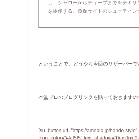
し、シャローからディープまでをテキサ
を駆使する。魚探サイトのシューティング
ということで、どうやら今回のリザーバーで
本堂プロのブログリンクを貼っておきますの
[su_button url=”https://ameblo.jp/hondo-style
icon_color=”#faf5f5″ text_shadow=”0px 0px 0