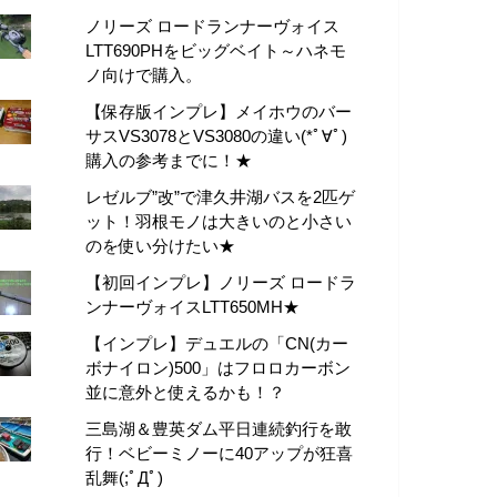
ノリーズ ロードランナーヴォイス
LTT690PHをビッグベイト～ハネモ
ノ向けで購入。
【保存版インプレ】メイホウのバー
サスVS3078とVS3080の違い(*ﾟ∀ﾟ)
購入の参考までに！★
レゼルブ”改”で津久井湖バスを2匹ゲ
ット！羽根モノは大きいのと小さい
のを使い分けたい★
【初回インプレ】ノリーズ ロードラ
ンナーヴォイスLTT650MH★
【インプレ】デュエルの「CN(カー
ボナイロン)500」はフロロカーボン
並に意外と使えるかも！？
三島湖＆豊英ダム平日連続釣行を敢
行！ベビーミノーに40アップが狂喜
乱舞(;ﾟДﾟ)