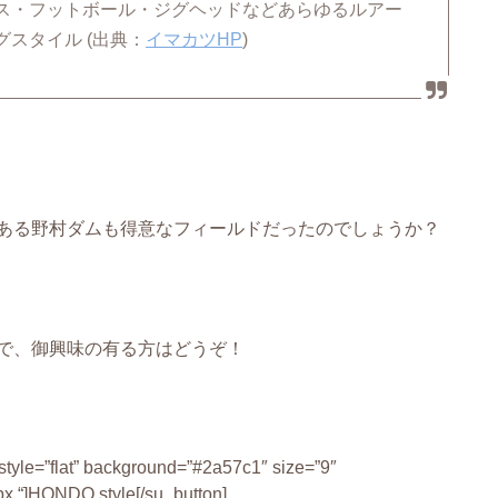
ス・フットボール・ジグヘッドなどあらゆるルアー
スタイル (出典：
イマカツHP
)
ある野村ダムも得意なフィールドだったのでしょうか？
で、御興味の有る方はどうぞ！
” style=”flat” background=”#2a57c1″ size=”9″
px “]HONDO style[/su_button]