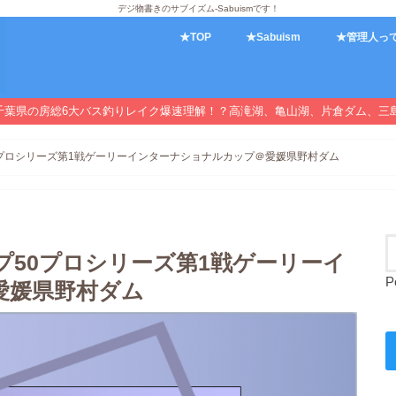
デジ物書きのサブイズム-Sabuismです！
★TOP
★Sabuism
★管理人っ
千葉県の房総6大バス釣りレイク爆速理解！？高滝湖、亀山湖、片倉ダム、三
ップ50プロシリーズ第1戦ゲーリーインターナショナルカップ＠愛媛県野村ダム
Bトップ50プロシリーズ第1戦ゲーリーイ
P
愛媛県野村ダム