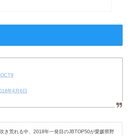
VmOCT9
018年4月6日
き荒れる中、2018年一発目のJBTOP50が愛媛県野