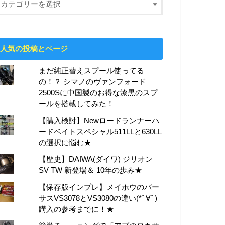
人気の投稿とページ
まだ純正替えスプール使ってる
の！？ シマノのヴァンフォード
2500Sに中国製のお得な漆黒のスプ
ールを搭載してみた！
【購入検討】Newロードランナーハ
ードベイトスペシャル511LLと630LL
の選択に悩む★
【歴史】DAIWA(ダイワ) ジリオン
SV TW 新登場＆ 10年の歩み★
【保存版インプレ】メイホウのバー
サスVS3078とVS3080の違い(*ﾟ∀ﾟ)
購入の参考までに！★