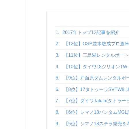
1.
2017年トップ12記事を紹介
2.
【12位】OSP並木敏成プロ渡
3.
【11位】三島湖レンタルボー
4.
【10位】ダイワ18ジリオンTW 
5.
【9位】戸面原ダムレンタルボ
6.
【8位】17タトゥーラSVTW8
7.
【7位】ダイワTatula(タトゥーラ
8.
【6位】シマノ18バンタムMGL
9.
【5位】シマノ18ステラ発売を