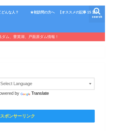
てどんな人？
★初訪問の方へ 【オススメの記事 15 選】
search
島ダム、豊英湖、戸面原ダム情報！
owered by
Translate
スポンサーリンク