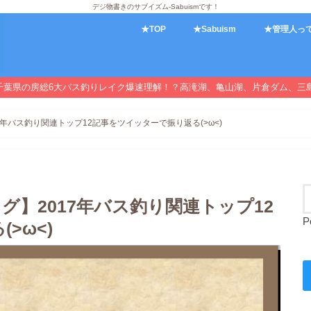
デジ物書きのサブイズム-Sabuismです！
★TOP
★Sabuism
★管理人っ
千葉県の房総6大バス釣りレイク爆速理解！？高滝湖、亀山湖、片倉ダム、三
017年バス釣り関連トップ12記事をツイッターで振り返る(>ω<)
ブログ】2017年バス釣り関連トップ12
P
>ω<)