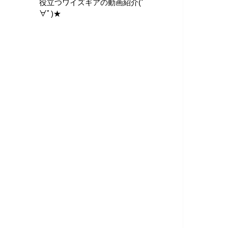
役立つワイズギアの動画紹介(ﾟ
∀ﾟ)★