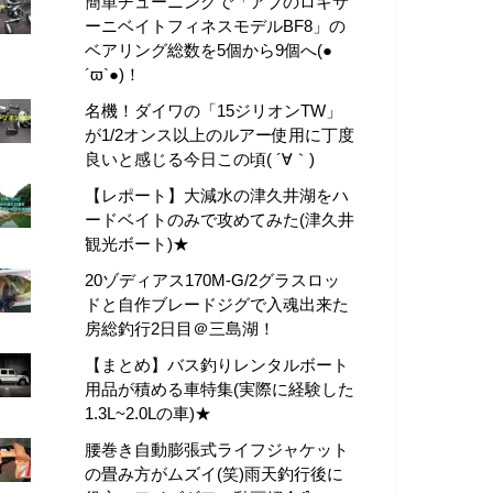
簡単チューニングで「アブのロキサ
ーニベイトフィネスモデルBF8」の
ベアリング総数を5個から9個へ(●
´ϖ`●)！
名機！ダイワの「15ジリオンTW」
が1/2オンス以上のルアー使用に丁度
良いと感じる今日この頃( ´∀｀)
【レポート】大減水の津久井湖をハ
ードベイトのみで攻めてみた(津久井
観光ボート)★
20ゾディアス170M-G/2グラスロッ
ドと自作ブレードジグで入魂出来た
房総釣行2日目＠三島湖！
【まとめ】バス釣りレンタルボート
用品が積める車特集(実際に経験した
1.3L~2.0Lの車)★
腰巻き自動膨張式ライフジャケット
の畳み方がムズイ(笑)雨天釣行後に