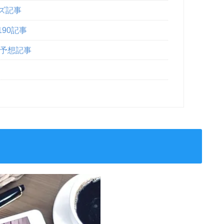
ズ記事
90記事
L予想記事