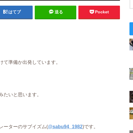
はてブ
送る
Pocket
けて準備か出発しています。
みたいと思います。
レーターのサブイズム(
@
sabu94_1982
)です。