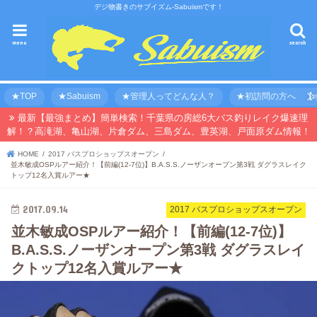
デジ物書きのサブイズム-Sabuismです！
menu
search
★TOP
★Sabuism
★管理人ってどんな人？
★初訪問の方へ 【オ
最新【最強まとめ】簡単検索！千葉県の房総6大バス釣りレイク爆速理
解！？高滝湖、亀山湖、片倉ダム、三島ダム、豊英湖、戸面原ダム情報！
HOME
2017 バスプロショップスオープン
並木敏成OSPルアー紹介！【前編(12-7位)】B.A.S.S.ノーザンオープン第3戦 ダグラスレイク
トップ12名入賞ルアー★
2017.09.14
2017 バスプロショップスオープン
並木敏成OSPルアー紹介！【前編(12-7位)】
B.A.S.S.ノーザンオープン第3戦 ダグラスレイ
クトップ12名入賞ルアー★