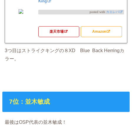
King
posted with
カエレバ
楽天市場
Amazon
3つ目はストライクキングの８XD Blue Back Herringカ
ラー。
7位：並木敏成
最後はOSP代表の並木敏成！