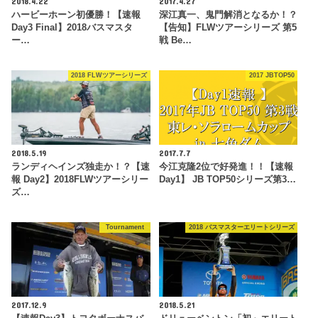
2018.4.22
2017.4.27
ハービーホーン初優勝！【速報
深江真一、鬼門解消となるか！？
Day3 Final】2018バスマスタ
【告知】FLWツアーシリーズ 第5
ー…
戦 Be…
2018 FLWツアーシリーズ
2017 JBTOP50
2018.5.19
2017.7.7
ランディヘインズ独走か！？【速
今江克隆2位で好発進！！【速報
報 Day2】2018FLWツアーシリー
Day1】 JB TOP50シリーズ第3…
ズ…
Tournament
2018 バスマスターエリートシリーズ
2017.12.9
2018.5.21