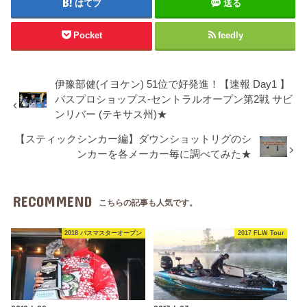
はてブ
送る
Pocket
feedly
伊豫部健(イヨケン) 51位で好発進！【速報 Day1 】
バスプロショップス-セントラルオープン第2戦 サビ
ンリバー (テキサス州)★
【スティックシンカー編】ダウンショットリグのシ
ンカーを各メーカー毎に調べてみた★
RECOMMEND
こちらの記事も人気です。
2018 バスマスターオープン
2017 FLW Tour