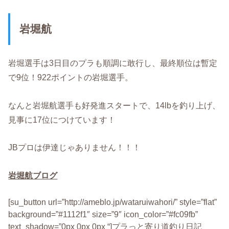
岩堀航
岩堀選手は3日目のプラも順調に敢行し、最終順位は暫定
で9位！922ポイントの岩堀選手。
なんと岩堀航選手も好発進スタートで、14lbを釣り上げ、
見事に17位につけています！
JBプロは伊達じゃありません！！！
岩堀航ブログ
[su_button url=”http://ameblo.jp/wataruiwahori/” style=”flat”
background=”#1112f1″ size=”9″ icon_color=”#fc09fb”
text_shadow=”0px 0px 0px “]プラっと寄り道釣り日記