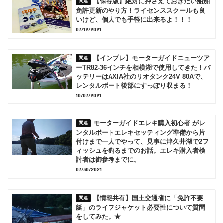
【保存版】絶対に押さえておきたい船舶
免許更新のやり方！ライセンススクールも良
いけど、個人でも手軽に出来るよ！！！
07/12/2021
【インプレ】モーターガイドニューツア
ーTR82-36インチを相模湖で使用してきた！バ
ッテリーはAXIA社のリオタンク24V 80Aで、
レンタルボート後部にすっぽり収まる！
10/07/2021
モーターガイドエレキ購入初心者 がレ
ンタルボートエレキセッティング準備から片
付けまで一人でやって、見事に津久井湖で2フ
ィッシュを釣るまでのお話。エレキ購入者検
討者は御参考までに。
07/30/2021
【情報共有】国土交通省に「免許不要
艇」のライフジャケット必要性について質問
をしてみた。★