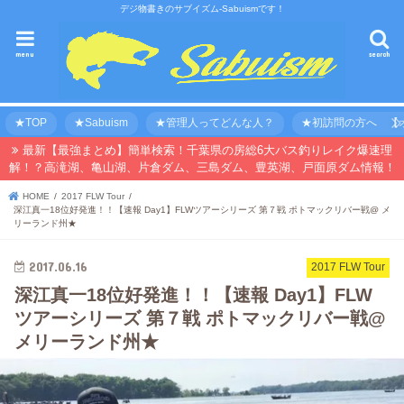
デジ物書きのサブイズム-Sabuismです！
menu
search
★TOP
★Sabuism
★管理人ってどんな人？
★初訪問の方へ 【オ
最新【最強まとめ】簡単検索！千葉県の房総6大バス釣りレイク爆速理
解！？高滝湖、亀山湖、片倉ダム、三島ダム、豊英湖、戸面原ダム情報！
HOME
2017 FLW Tour
深江真一18位好発進！！【速報 Day1】FLWツアーシリーズ 第７戦 ポトマックリバー戦@ メ
リーランド州★
2017.06.16
2017 FLW Tour
深江真一18位好発進！！【速報 Day1】FLW
ツアーシリーズ 第７戦 ポトマックリバー戦@
メリーランド州★