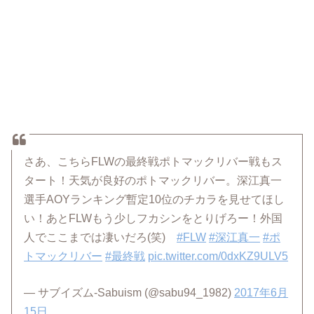
さあ、こちらFLWの最終戦ポトマックリバー戦もス
タート！天気が良好のポトマックリバー。深江真一
選手AOYランキング暫定10位のチカラを見せてほし
い！あとFLWもう少しフカシンをとりげろー！外国
人でここまでは凄いだろ(笑)
#FLW
#深江真一
#ポ
トマックリバー
#最終戦
pic.twitter.com/0dxKZ9ULV5
— サブイズム-Sabuism (@sabu94_1982)
2017年6月
15日