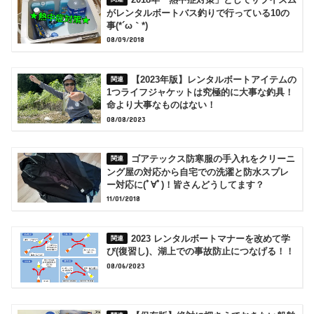
2018年「熱中症対策」としてサブイズム
がレンタルボートバス釣りで行っている10の
事(*´ω｀*)
08/09/2018
【2023年版】レンタルボートアイテムの
1つライフジャケットは究極的に大事な釣具！
命より大事なものはない！
08/08/2023
ゴアテックス防寒服の手入れをクリーニ
ング屋の対応から自宅での洗濯と防水スプレ
ー対応に(ﾟ∀ﾟ)！皆さんどうしてます？
11/01/2018
2023 レンタルボートマナーを改めて学
び(復習し)、湖上での事故防止につなげる！！
08/06/2023