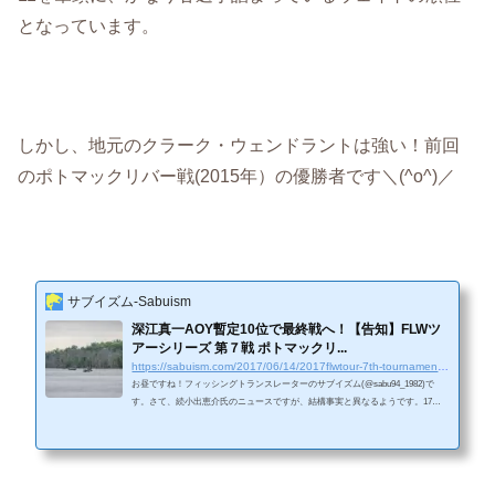
となっています。
しかし、地元のクラーク・ウェンドラントは強い！前回
のポトマックリバー戦(2015年）の優勝者です＼(^o^)／
サブイズム-Sabuism
深江真一AOY暫定10位で最終戦へ！【告知】FLWツ
アーシリーズ 第７戦 ポトマックリ...
https://sabuism.com/2017/06/14/2017flwtour-7th-tournament-at-potomacriver
お昼ですね！フィッシングトランスレーターのサブイズム(@sabu94_1982)で
す。さて、続小出恵介氏のニュースですが、結構事実と異なるようです。17歳
の少女とされる女性が小出恵介と会っていた際、元交際相手に頻繁に送れられ
ていたラインをTVがインタビュー混じりに報道。本人は至って嬉しかったよう
です。これは報道と異なります。。(^_^;)真相はどうなるのでしょうか、やはり
ハニートラップだったのでしょうか。。＜Facebookページへの「いいね！」を
押して頂くと、常に最新の記事が御覧になれます。＞ 深江真一のチャン...