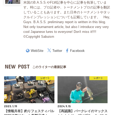
米国のB.A.S.S.やFLW記事を中心に記事を執筆していま
す。時には、プロ記者や、トーナメントプロの記事を翻訳
していることもあります。また日本のトーナメントやタッ
クルインプレッションについても記載しています。 Hey,
Guys. B.A.S.S. preliminary report is written in this blog.
Not only tournament article, but also I introduce very very
cool Japanese lures to everyone! Don't miss it!!!!
©Copyright Sabuism
WebSite
Twitter
Facebook
NEW POST
このライターの最新記事
レポート
レポート
2025.1.19
2024.9.15
【情報共有】釣りフェスティバル
【再認識】バークレイのマックス