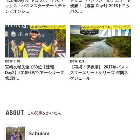
【速報Day3】トヨタボーナスバ
ドリューベントン「初」エリート
ックス「バスマスターチームチャ
優勝！【速報 Day4】2018トヨタ
ンピオンシ…
バス…
2018 FLWツアーシリーズ
2017 バスマスターエリートシリーズ
2018.3.10
2017.2.9
宮崎友輔失速で80位【速報
【再掲：保存版】 2017年バスマ
Day2】2018FLWツアーシリーズ
スターエリートシリーズ 年間ス
第3戦…
ケジュール
ABOUT
この記事をかいた人
Sabuism