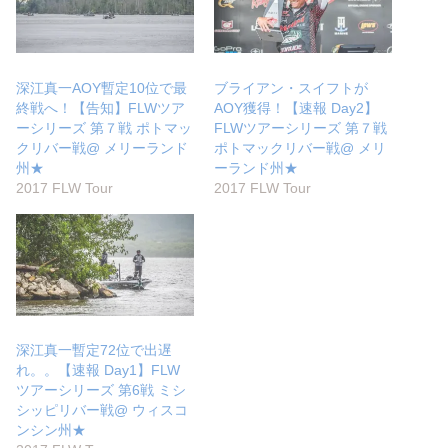
深江真一AOY暫定10位で最
ブライアン・スイフトが
終戦へ！【告知】FLWツア
AOY獲得！【速報 Day2】
ーシリーズ 第７戦 ポトマッ
FLWツアーシリーズ 第７戦
クリバー戦@ メリーランド
ポトマックリバー戦@ メリ
州★
ーランド州★
2017 FLW Tour
2017 FLW Tour
深江真一暫定72位で出遅
れ。。【速報 Day1】FLW
ツアーシリーズ 第6戦 ミシ
シッピリバー戦@ ウィスコ
ンシン州★