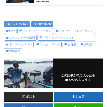
08/22/2017
2017 FLW Tour
Tournament
FLW
アンディー・モーガン
クラーク・ウェンドラント
コ・アングラー部門
ブライアン・スウィフト
ポトマックリバー
マーク・ローズ
岩堀航
深江真一
渡辺裕之
この記事が気に入ったら
いいねしよう！
ポスト
シェア