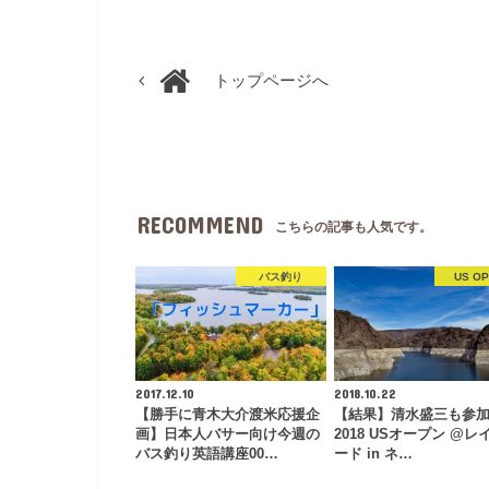
トップページへ
RECOMMEND
こちらの記事も人気です。
バス釣り
US O
2017.12.10
2018.10.22
【勝手に青木大介渡米応援企
【結果】清水盛三も参
画】日本人バサー向け今週の
2018 USオープン @レ
バス釣り英語講座00…
ード in ネ…