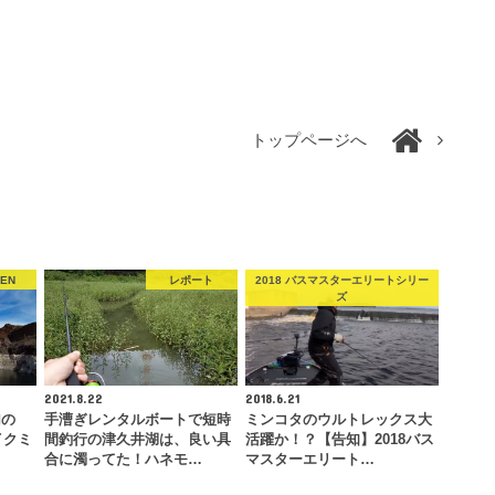
トップページへ
PEN
レポート
2018 バスマスターエリートシリー
ズ
2021.8.22
2018.6.21
加の
手漕ぎレンタルボートで短時
ミンコタのウルトレックス大
イクミ
間釣行の津久井湖は、良い具
活躍か！？【告知】2018バス
合に濁ってた！ハネモ…
マスターエリート…