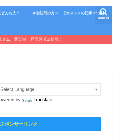
てどんな人？
★初訪問の方へ 【オススメの記事 15 選】
search
島ダム、豊英湖、戸面原ダム情報！
owered by
Translate
スポンサーリンク