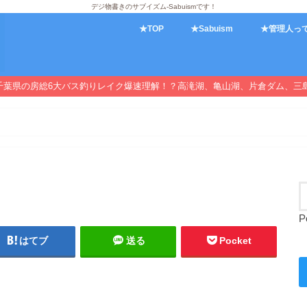
デジ物書きのサブイズム-Sabuismです！
★TOP
★Sabuism
★管理人っ
千葉県の房総6大バス釣りレイク爆速理解！？高滝湖、亀山湖、片倉ダム、三
P
はてブ
送る
Pocket