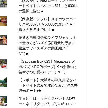
【購入検討】Newロードランナーハ
ードベイトスペシャル511LLと630LL
の選択に悩む★
【保存版インプレ】メイホウのバー
サスVS3078とVS3080の違い(*ﾟ∀ﾟ)
購入の参考までに！★
腰巻き自動膨張式ライフジャケット
の畳み方がムズイ(笑)雨天釣行後に
役立つワイズギアの動画紹介(ﾟ
∀ﾟ)★
【Sabuism Box 029】Megabass(メ
ガバス)のPOP(ポップ)-X ~超憧れた
芸術かつ伝説のルアー( ´∀｀)！
【レポート】大減水の津久井湖をハ
ードベイトのみで攻めてみた(津久井
観光ボート)★
半日釣行は、マックスセントのDワ
ームネコリグでブリブリのキロフィ