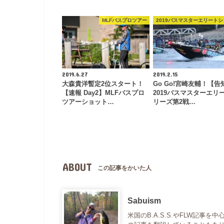
MLFバスプロツアー
2019バスマスターエリート
2019.6.27
2019.2.15
大森貴洋暫定2位スタート！
Go Go!宮崎友輔！【告
【速報 Day2】MLFバスプロ
2019バスマスターエリ
ツアーショット…
リーズ第2戦…
ABOUT
この記事をかいた人
Sabuism
米国のB.A.S.S.やFLW記