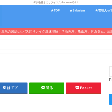
デジ物書きのサブイズム-Sabuismです！
★TOP
★Sabuism
★管理人っ
千葉県の房総6大バス釣りレイク爆速理解！？高滝湖、亀山湖、片倉ダム、三
P
はてブ
送る
Pocket