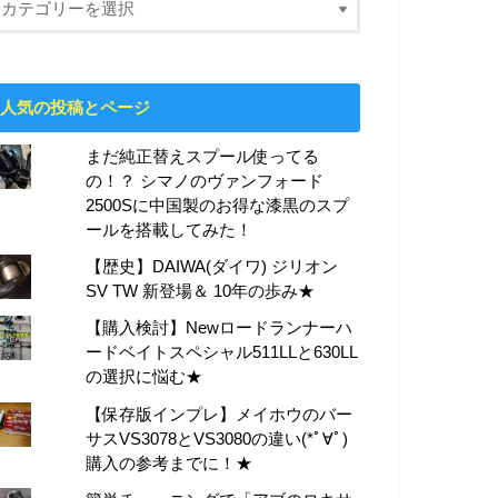
人気の投稿とページ
まだ純正替えスプール使ってる
の！？ シマノのヴァンフォード
2500Sに中国製のお得な漆黒のスプ
ールを搭載してみた！
【歴史】DAIWA(ダイワ) ジリオン
SV TW 新登場＆ 10年の歩み★
【購入検討】Newロードランナーハ
ードベイトスペシャル511LLと630LL
の選択に悩む★
【保存版インプレ】メイホウのバー
サスVS3078とVS3080の違い(*ﾟ∀ﾟ)
購入の参考までに！★