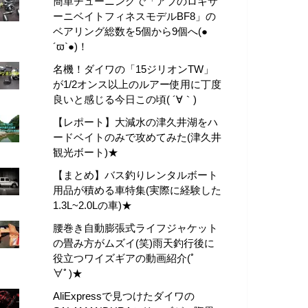
簡単チューニングで「アブのロキサ
ーニベイトフィネスモデルBF8」の
ベアリング総数を5個から9個へ(●
´ϖ`●)！
名機！ダイワの「15ジリオンTW」
が1/2オンス以上のルアー使用に丁度
良いと感じる今日この頃( ´∀｀)
【レポート】大減水の津久井湖をハ
ードベイトのみで攻めてみた(津久井
観光ボート)★
【まとめ】バス釣りレンタルボート
用品が積める車特集(実際に経験した
1.3L~2.0Lの車)★
腰巻き自動膨張式ライフジャケット
の畳み方がムズイ(笑)雨天釣行後に
役立つワイズギアの動画紹介(ﾟ
∀ﾟ)★
AliExpressで見つけたダイワの