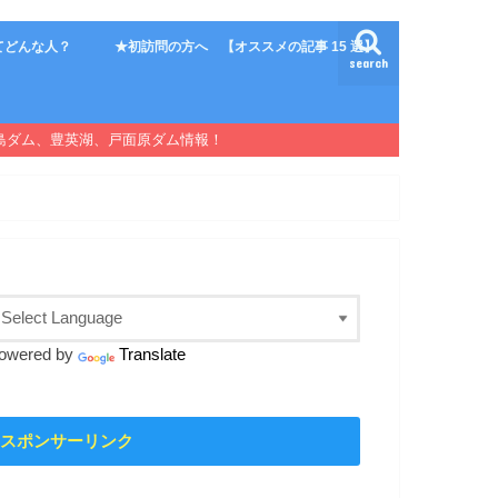
てどんな人？
★初訪問の方へ 【オススメの記事 15 選】
search
島ダム、豊英湖、戸面原ダム情報！
owered by
Translate
スポンサーリンク