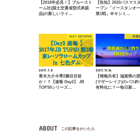
【2018年必見！】ブルースト
【告知】2020バスマス
ーム社(国土交通省型式承認
ープン「イースタンオ
品)の新しいライ…
第1戦」＠キシミ…
2017 JBTOP50
外来
2017.7.8
2017.11.16
青木大介今季2勝目目前
【情報共有】滋賀県の
か！？【速報 Day2】 JB
(マザーレイク)のバス釣
TOP50シリーズ…
有料化に？ー毎日新…
ABOUT
この記事をかいた人