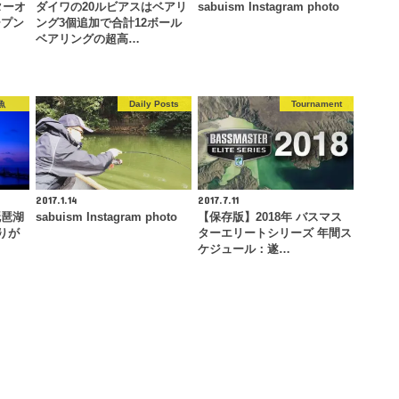
ターオ
ダイワの20ルビアスはベアリ
sabuism Instagram photo
ープン
ング3個追加で合計12ボール
ベアリングの超高…
魚
Daily Posts
Tournament
2017.1.14
2017.7.11
琵琶湖
sabuism Instagram photo
【保存版】2018年 バスマス
りが
ターエリートシリーズ 年間ス
ケジュール：遂…