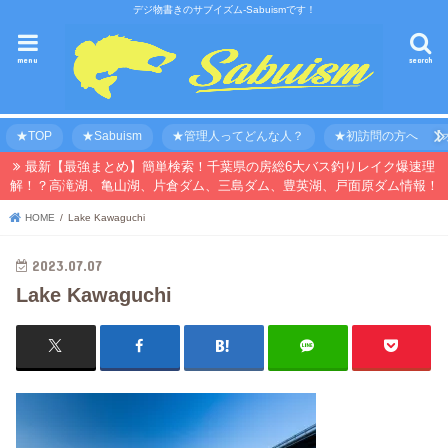
デジ物書きのサブイズム-Sabuismです！
menu
search
★TOP
★Sabuism
★管理人ってどんな人？
★初訪問の方へ 【オ
最新【最強まとめ】簡単検索！千葉県の房総6大バス釣りレイク爆速理
解！？高滝湖、亀山湖、片倉ダム、三島ダム、豊英湖、戸面原ダム情報！
HOME
Lake Kawaguchi
2023.07.07
Lake Kawaguchi