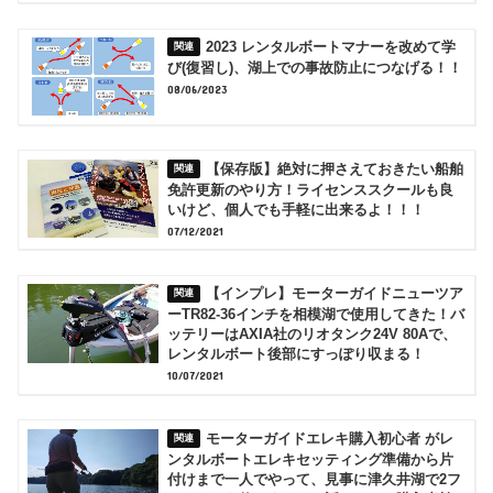
2023 レンタルボートマナーを改めて学
び(復習し)、湖上での事故防止につなげる！！
08/06/2023
【保存版】絶対に押さえておきたい船舶
免許更新のやり方！ライセンススクールも良
いけど、個人でも手軽に出来るよ！！！
07/12/2021
【インプレ】モーターガイドニューツア
ーTR82-36インチを相模湖で使用してきた！バ
ッテリーはAXIA社のリオタンク24V 80Aで、
レンタルボート後部にすっぽり収まる！
10/07/2021
モーターガイドエレキ購入初心者 がレ
ンタルボートエレキセッティング準備から片
付けまで一人でやって、見事に津久井湖で2フ