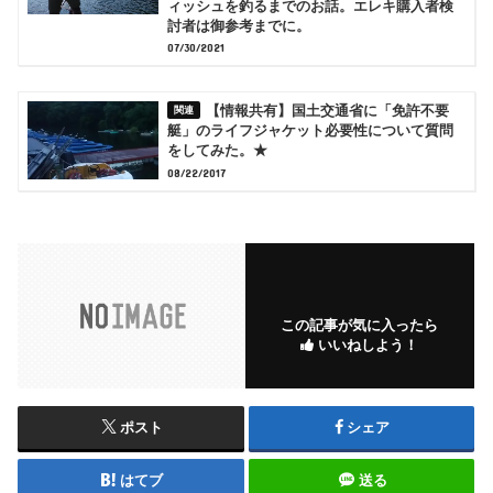
ィッシュを釣るまでのお話。エレキ購入者検
討者は御参考までに。
07/30/2021
【情報共有】国土交通省に「免許不要
艇」のライフジャケット必要性について質問
をしてみた。★
08/22/2017
この記事が気に入ったら
いいねしよう！
ポスト
シェア
はてブ
送る