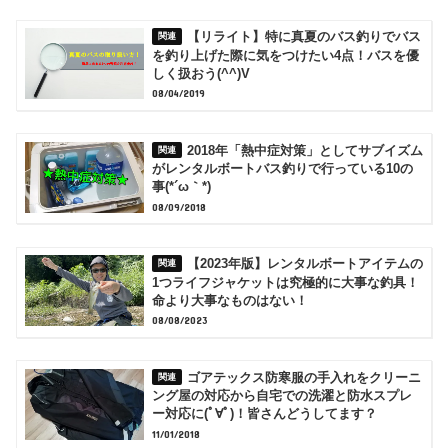
【リライト】特に真夏のバス釣りでバス
を釣り上げた際に気をつけたい4点！バスを優
しく扱おう(^^)V
08/04/2019
2018年「熱中症対策」としてサブイズム
がレンタルボートバス釣りで行っている10の
事(*´ω｀*)
08/09/2018
【2023年版】レンタルボートアイテムの
1つライフジャケットは究極的に大事な釣具！
命より大事なものはない！
08/08/2023
ゴアテックス防寒服の手入れをクリーニ
ング屋の対応から自宅での洗濯と防水スプレ
ー対応に(ﾟ∀ﾟ)！皆さんどうしてます？
11/01/2018