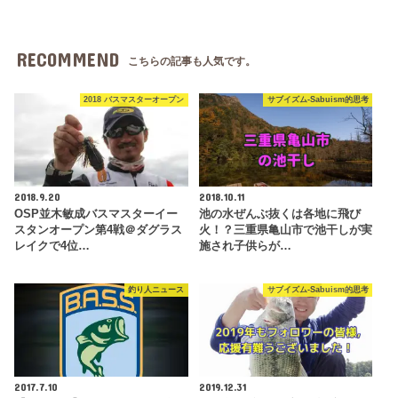
RECOMMEND
こちらの記事も人気です。
2018 バスマスターオープン
サブイズム-Sabuism的思考
2018.9.20
2018.10.11
OSP並木敏成バスマスターイー
池の水ぜんぶ抜くは各地に飛び
スタンオープン第4戦＠ダグラス
火！？三重県亀山市で池干しが実
レイクで4位…
施され子供らが…
釣り人ニュース
サブイズム-Sabuism的思考
2017.7.10
2019.12.31