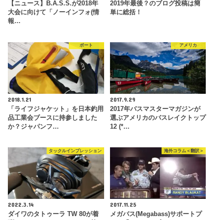
【ニュース】B.A.S.S.が2018年
2019年最後？のブログ投稿は簡
大会に向けて「ノーインフォ(情
単に総括！
報…
ボート
アメリカ
2018.1.21
2017.9.29
「ライフジャケット」を日本釣用
2017年バスマスターマガジンが
品工業会ブースに持参しました
選ぶアメリカのバスレイクトップ
か？ジャパンフ…
12 (*…
タックルインプレッション
海外コラム＜翻訳＞
2022.3.14
2017.11.25
ダイワのタトゥーラ TW 80が着
メガバス(Megabass)サポートプ