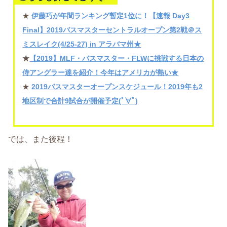
★
伊藤巧が年間ランキング暫定1位に！【速報 Day3
Final】2019バスマスターセントラルオープン第2戦＠ス
ミスレイク(4/25-27) in アラバマ州★
★
【2019】MLF・バスマスター・FLWに挑戦する日本の
侍アングラー達を紹介！今年はアメリカが熱い★
★
2019バスマスターオープンスケジュール！2019年も2
地区制で合計9試合が開催予定(ﾟ∀ﾟ)
では、また後程！