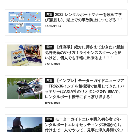
2023 レンタルボートマナーを改めて学
び(復習し)、湖上での事故防止につなげる！！
08/06/2023
【保存版】絶対に押さえておきたい船舶
免許更新のやり方！ライセンススクールも良
いけど、個人でも手軽に出来るよ！！！
07/12/2021
【インプレ】モーターガイドニューツア
ーTR82-36インチを相模湖で使用してきた！バ
ッテリーはAXIA社のリオタンク24V 80Aで、
レンタルボート後部にすっぽり収まる！
10/07/2021
モーターガイドエレキ購入初心者 がレ
ンタルボートエレキセッティング準備から片
付けまで一人でやって、見事に津久井湖で2フ