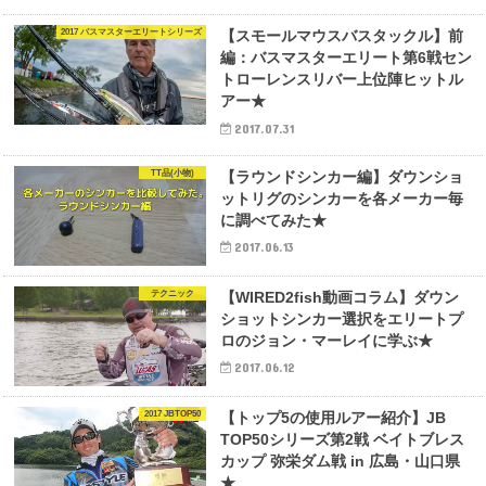
2017 バスマスターエリートシリーズ
【スモールマウスバスタックル】前
編：バスマスターエリート第6戦セン
トローレンスリバー上位陣ヒットル
アー★
2017.07.31
TT品(小物)
【ラウンドシンカー編】ダウンショ
ットリグのシンカーを各メーカー毎
に調べてみた★
2017.06.13
テクニック
【WIRED2fish動画コラム】ダウン
ショットシンカー選択をエリートプ
ロのジョン・マーレイに学ぶ★
2017.06.12
2017 JBTOP50
【トップ5の使用ルアー紹介】JB
TOP50シリーズ第2戦 ベイトブレス
カップ 弥栄ダム戦 in 広島・山口県
★