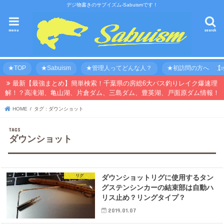
デジ物書きのサブイズム-Sabuismです！
menu
search
★TOP
★Sabuism
★管理人ってどんな人？
★初訪問の方へ 【オ
最新【最強まとめ】簡単検索！千葉県の房総6大バス釣りレイク爆速理
解！？高滝湖、亀山湖、片倉ダム、三島ダム、豊英湖、戸面原ダム情報！
HOME
タグ : ダウンショット
ダウンショット
リグ
ダウンショットリグに使用するタン
グステンシンカーの結束部は自動ハ
リス止め？リングタイプ？
2019.01.07