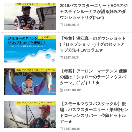
2018 バスマスターエリートシリーズ
2018バスマスターエリートAOYのジ
ャスティンルーカスが語る好みのダ
ウンショットリグ(>ω<)
2018.10.18
バス釣り
【特集】深江真一のダウンショット
(ドロップショット)リグのセットア
ップ方法-FLWコラム★
2017.10.31
2017 バスマスターエリートシリーズ
【考察】アーロン・マーテンス 優勝
の鍵は「シャローのラージマウスパ
ターン」( ﾟдﾟ)！！★
2017.08.02
2017 バスマスターエリートシリーズ
【スモールマウスバスタックル】後
編：バスマスターエリート第6戦セン
トローレンスリバー上位陣ヒットル
アー★
2017.08.01