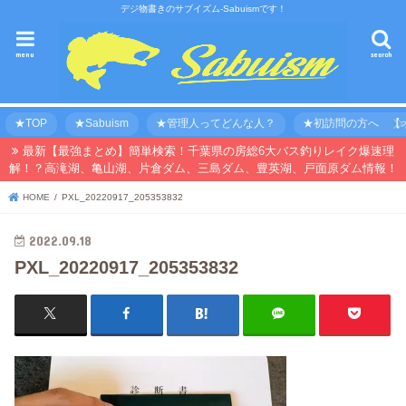
デジ物書きのサブイズム-Sabuismです！
menu
search
★TOP
★Sabuism
★管理人ってどんな人？
★初訪問の方へ 【オ
最新【最強まとめ】簡単検索！千葉県の房総6大バス釣りレイク爆速理
解！？高滝湖、亀山湖、片倉ダム、三島ダム、豊英湖、戸面原ダム情報！
HOME
PXL_20220917_205353832
2022.09.18
PXL_20220917_205353832