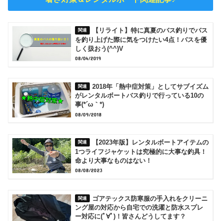
【リライト】特に真夏のバス釣りでバス
を釣り上げた際に気をつけたい4点！バスを優
しく扱おう(^^)V
08/04/2019
2018年「熱中症対策」としてサブイズム
がレンタルボートバス釣りで行っている10の
事(*´ω｀*)
08/09/2018
【2023年版】レンタルボートアイテムの
1つライフジャケットは究極的に大事な釣具！
命より大事なものはない！
08/08/2023
ゴアテックス防寒服の手入れをクリーニ
ング屋の対応から自宅での洗濯と防水スプレ
ー対応に(ﾟ∀ﾟ)！皆さんどうしてます？