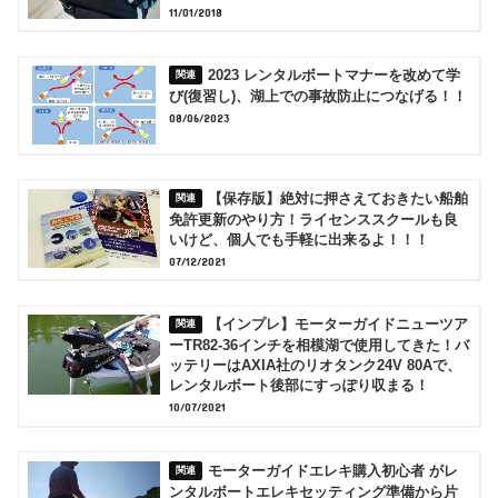
11/01/2018
2023 レンタルボートマナーを改めて学
び(復習し)、湖上での事故防止につなげる！！
08/06/2023
【保存版】絶対に押さえておきたい船舶
免許更新のやり方！ライセンススクールも良
いけど、個人でも手軽に出来るよ！！！
07/12/2021
【インプレ】モーターガイドニューツア
ーTR82-36インチを相模湖で使用してきた！バ
ッテリーはAXIA社のリオタンク24V 80Aで、
レンタルボート後部にすっぽり収まる！
10/07/2021
モーターガイドエレキ購入初心者 がレ
ンタルボートエレキセッティング準備から片