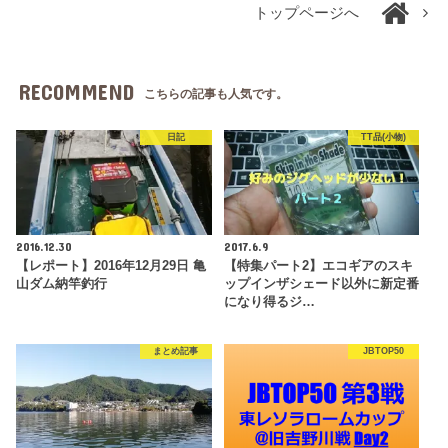
トップページへ
RECOMMEND
こちらの記事も人気です。
日記
TT品(小物)
2016.12.30
2017.6.9
【レポート】2016年12月29日 亀
【特集パート2】エコギアのスキ
山ダム納竿釣行
ップインザシェード以外に新定番
になり得るジ…
まとめ記事
JBTOP50