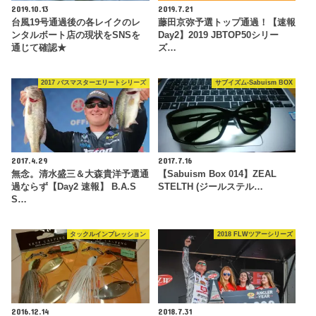
2019.10.13
2019.7.21
台風19号通過後の各レイクのレ
藤田京弥予選トップ通過！【速報
ンタルボート店の現状をSNSを
Day2】2019 JBTOP50シリー
通じて確認★
ズ…
2017 バスマスターエリートシリーズ
サブイズム-Sabuism BOX
2017.4.29
2017.7.16
無念。清水盛三＆大森貴洋予選通
【Sabuism Box 014】ZEAL
過ならず【Day2 速報】 B.A.S
STELTH (ジールステル…
S…
タックルインプレッション
2018 FLWツアーシリーズ
2016.12.14
2018.7.31