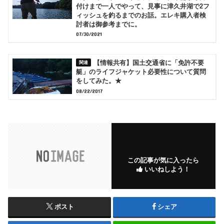
付けまで一人でやって、見事に津久井湖で2フ
ィッシュを釣るまでのお話。エレキ購入者検
討者は御参考までに。
07/30/2021
【情報共有】国土交通省に「免許不要
艇」のライフジャケット必要性について質問
をしてみた。★
08/22/2017
この記事が気に入ったら
いいねしよう！
ポスト
シェア