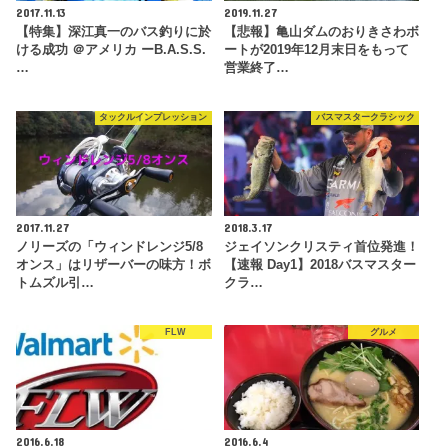
2017.11.13
2019.11.27
【特集】深江真一のバス釣りに於
【悲報】亀山ダムのおりきさわボ
ける成功 ＠アメリカ ーB.A.S.S.
ートが2019年12月末日をもって
…
営業終了…
タックルインプレッション
バスマスタークラシック
2017.11.27
2018.3.17
ノリーズの「ウィンドレンジ5/8
ジェイソンクリスティ首位発進！
オンス」はリザーバーの味方！ボ
【速報 Day1】2018バスマスター
トムズル引…
クラ…
FLW
グルメ
2016.6.18
2016.6.4