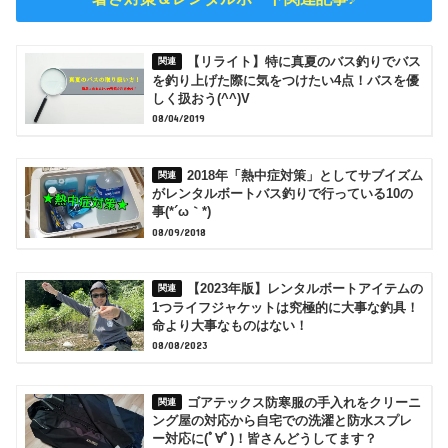
【リライト】特に真夏のバス釣りでバス
を釣り上げた際に気をつけたい4点！バスを優
しく扱おう(^^)V
08/04/2019
2018年「熱中症対策」としてサブイズム
がレンタルボートバス釣りで行っている10の
事(*´ω｀*)
08/09/2018
【2023年版】レンタルボートアイテムの
1つライフジャケットは究極的に大事な釣具！
命より大事なものはない！
08/08/2023
ゴアテックス防寒服の手入れをクリーニ
ング屋の対応から自宅での洗濯と防水スプレ
ー対応に(ﾟ∀ﾟ)！皆さんどうしてます？