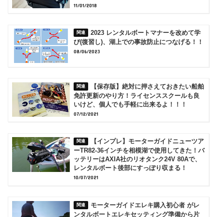
11/01/2018
2023 レンタルボートマナーを改めて学
び(復習し)、湖上での事故防止につなげる！！
08/06/2023
【保存版】絶対に押さえておきたい船舶
免許更新のやり方！ライセンススクールも良
いけど、個人でも手軽に出来るよ！！！
07/12/2021
【インプレ】モーターガイドニューツア
ーTR82-36インチを相模湖で使用してきた！バ
ッテリーはAXIA社のリオタンク24V 80Aで、
レンタルボート後部にすっぽり収まる！
10/07/2021
モーターガイドエレキ購入初心者 がレ
ンタルボートエレキセッティング準備から片