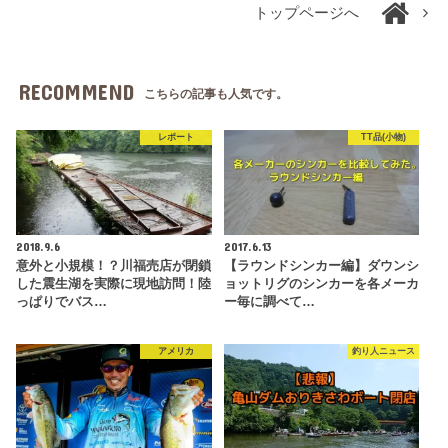
トップページへ
RECOMMEND
こちらの記事も人気です。
レポート
TT品(小物)
2018.9.6
2017.6.13
意外と小規模！？川福売店が閉鎖
【ラウンドシンカー編】ダウンシ
した震生湖を実際に現地訪問！陸
ョットリグのシンカーを各メーカ
っぱりでバス…
ー毎に調べて…
アメリカ
釣り人ニュース