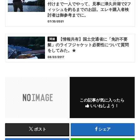
付けまで一人でやって、見事に津久井湖で2フ
ィッシュを釣るまでのお話。エレキ購入者検
討者は御参考までに。
07/30/2021
【情報共有】国土交通省に「免許不要
艇」のライフジャケット必要性について質問
をしてみた。★
08/22/2017
この記事が気に入ったら
いいねしよう！
ポスト
シェア