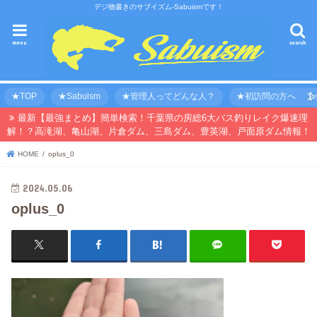
デジ物書きのサブイズム-Sabuismです！
menu
search
★TOP
★Sabuism
★管理人ってどんな人？
★初訪問の方へ 【オ
最新【最強まとめ】簡単検索！千葉県の房総6大バス釣りレイク爆速理
解！？高滝湖、亀山湖、片倉ダム、三島ダム、豊英湖、戸面原ダム情報！
HOME
oplus_0
2024.05.06
oplus_0