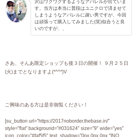
沢山ワクワクするようなアパレルが出ていま
す。当方は本当に普段はユニクロで済ませて
しまうようなアパレルに疎い男ですが、今回
は頑張って購入してみました(笑)似合うと良
いのですが、、
さあ、そんあ限定ショップも後３日の開催！ ９月２５日
(火)までとなりますよ(*^^*)V
ご興味のある方は是非御覧ください！
[su_button url=”https://2017noborder.thebase.in/”
style=”flat” background=”#031624″ size=”9″ wide=”yes”
icon_color=”#faf5f5″ text_shadow=”0px 0px 0px “]NO