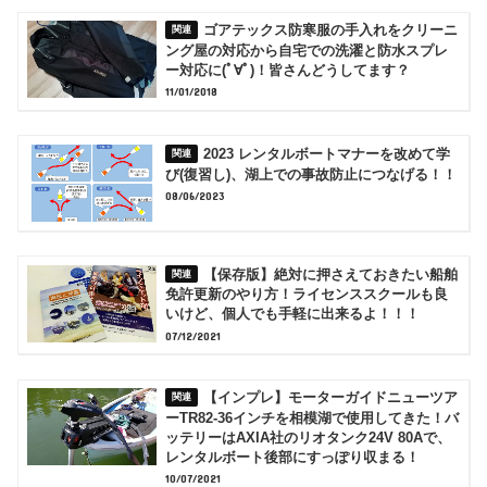
ゴアテックス防寒服の手入れをクリーニ
ング屋の対応から自宅での洗濯と防水スプレ
ー対応に(ﾟ∀ﾟ)！皆さんどうしてます？
11/01/2018
2023 レンタルボートマナーを改めて学
び(復習し)、湖上での事故防止につなげる！！
08/06/2023
【保存版】絶対に押さえておきたい船舶
免許更新のやり方！ライセンススクールも良
いけど、個人でも手軽に出来るよ！！！
07/12/2021
【インプレ】モーターガイドニューツア
ーTR82-36インチを相模湖で使用してきた！バ
ッテリーはAXIA社のリオタンク24V 80Aで、
レンタルボート後部にすっぽり収まる！
10/07/2021