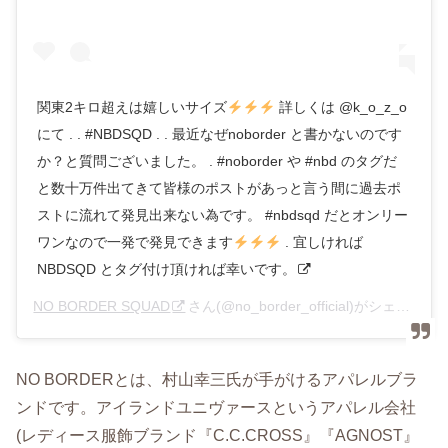
関東2キロ超えは嬉しいサイズ
詳しくは @k_o_z_o
にて . . #NBDSQD . . 最近なぜnoborder と書かないのです
か？と質問ございました。 . #noborder や #nbd のタグだ
と数十万件出てきて皆様のポストがあっと言う間に過去ポ
ストに流れて発見出来ない為です。 #nbdsqd だとオンリー
ワンなので一発で発見できます
. 宜しければ
NBDSQD とタグ付け頂ければ幸いです。
NO BORDER SQUAD
さん(@no_border_official)がシェアした投稿 –
NO BORDERとは、村山幸三氏が手がけるアパレルブラ
ンドです。アイランドユニヴァースというアパレル会社
(レディース服飾ブランド『C.C.CROSS』『AGNOST』