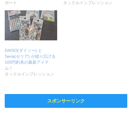
ボート
タックルインプレッション
DAISO(ダイソー) と
Seria(セリア) が繰り広げる
100円釣具の最新アイテ
ム！
タックルインプレッション
スポンサーリンク