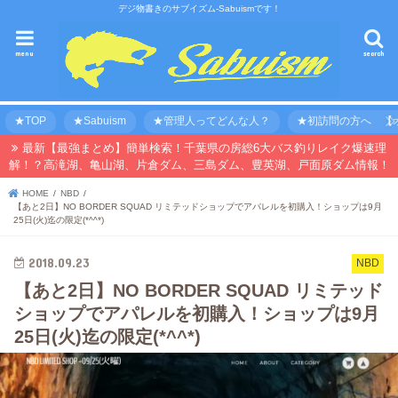
デジ物書きのサブイズム-Sabuismです！
menu
search
★TOP
★Sabuism
★管理人ってどんな人？
★初訪問の方へ 【オ
最新【最強まとめ】簡単検索！千葉県の房総6大バス釣りレイク爆速理
解！？高滝湖、亀山湖、片倉ダム、三島ダム、豊英湖、戸面原ダム情報！
HOME
NBD
【あと2日】NO BORDER SQUAD リミテッドショップでアパレルを初購入！ショップは9月
25日(火)迄の限定(*^^*)
2018.09.23
NBD
【あと2日】NO BORDER SQUAD リミテッド
ショップでアパレルを初購入！ショップは9月
25日(火)迄の限定(*^^*)