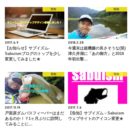
告知
告知
2017.6.9
2018.3.28
【お知らせ】サブイズム-
今週末は超機嫌の良さそうな(笑)
Sabuismブログのトップを少し
津久井湖に「あの御方」と2018
変更してみました★
年初出撃…
告知
告知
2017.11.19
2017.7.6
戸面原ダムバスフィーバーはまだ
【告知】サブイズム－Sabuism
あるのか！？1ヶ月ぶりに訪問し
ウェブサイトのアイコン変更★
てみることに…