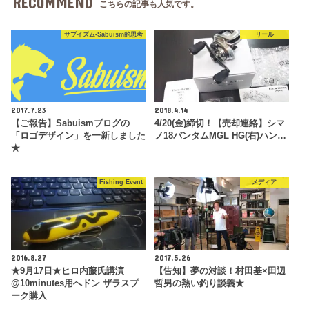
RECOMMEND
こちらの記事も人気です。
サブイズム-Sabuism的思考
リール
2017.7.23
2018.4.14
【ご報告】Sabuismブログの
4/20(金)締切！【売却連絡】シマ
「ロゴデザイン」を一新しました
ノ18バンタムMGL HG(右)ハン…
★
Fishing Event
メディア
2016.8.27
2017.5.26
★9月17日★ヒロ内藤氏講演
【告知】夢の対談！村田基×田辺
@10minutes用へドン ザラスプ
哲男の熱い釣り談義★
ーク購入