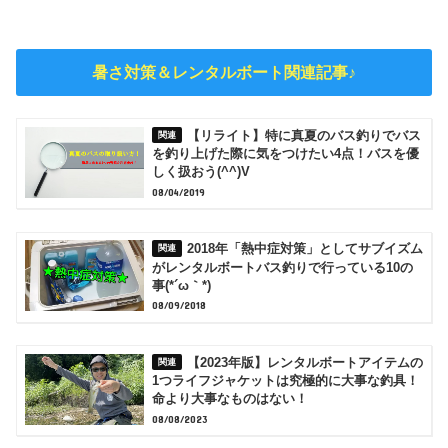
暑さ対策＆レンタルボート関連記事♪
【リライト】特に真夏のバス釣りでバス
を釣り上げた際に気をつけたい4点！バスを優
しく扱おう(^^)V
08/04/2019
2018年「熱中症対策」としてサブイズム
がレンタルボートバス釣りで行っている10の
事(*´ω｀*)
08/09/2018
【2023年版】レンタルボートアイテムの
1つライフジャケットは究極的に大事な釣具！
命より大事なものはない！
08/08/2023