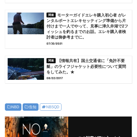
モーターガイドエレキ購入初心者 がレ
ンタルボートエレキセッティング準備から片
付けまで一人でやって、見事に津久井湖で2フ
ィッシュを釣るまでのお話。エレキ購入者検
討者は御参考までに。
07/30/2021
【情報共有】国土交通省に「免許不要
艇」のライフジャケット必要性について質問
をしてみた。★
08/22/2017
NBD
告知
NBSQD