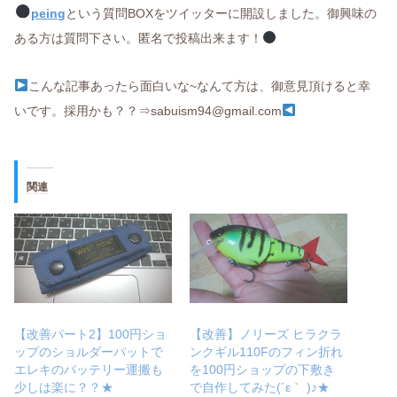
peing
という質問BOXをツイッターに開設しました。御興味の
ある方は質問下さい。匿名で投稿出来ます！
こんな記事あったら面白いな~なんて方は、御意見頂けると幸
いです。採用かも？？⇒sabuism94@gmail.com
関連
【改善パート2】100円ショ
【改善】ノリーズ ヒラクラ
ップのショルダーパットで
ンクギル110Fのフィン折れ
エレキのバッテリー運搬も
を100円ショップの下敷き
少しは楽に？？★
で自作してみた(´ε｀ )♪★