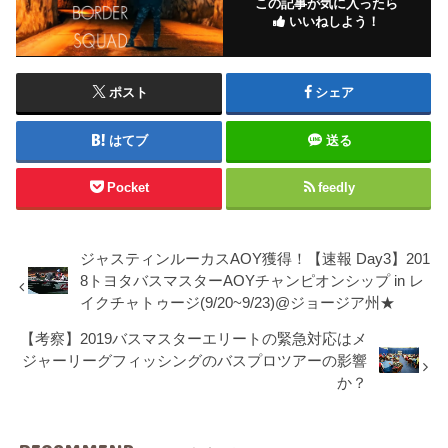
この記事が気に入ったら
いいねしよう！
ポスト
シェア
はてブ
送る
Pocket
feedly
ジャスティンルーカスAOY獲得！【速報 Day3】201
8トヨタバスマスターAOYチャンピオンシップ in レ
イクチャトゥージ(9/20~9/23)@ジョージア州★
【考察】2019バスマスターエリートの緊急対応はメ
ジャーリーグフィッシングのバスプロツアーの影響
か？