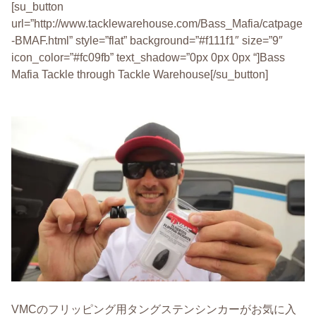
[su_button
url=”http://www.tacklewarehouse.com/Bass_Mafia/catpage
-BMAF.html” style=”flat” background=”#f111f1″ size=”9″
icon_color=”#fc09fb” text_shadow=”0px 0px 0px “]Bass
Mafia Tackle through Tackle Warehouse[/su_button]
VMCのフリッピング用タングステンシンカーがお気に入