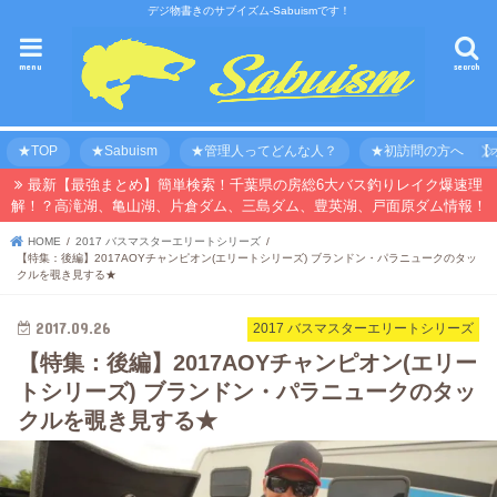
デジ物書きのサブイズム-Sabuismです！
menu
search
★TOP
★Sabuism
★管理人ってどんな人？
★初訪問の方へ 【オ
最新【最強まとめ】簡単検索！千葉県の房総6大バス釣りレイク爆速理
解！？高滝湖、亀山湖、片倉ダム、三島ダム、豊英湖、戸面原ダム情報！
HOME
2017 バスマスターエリートシリーズ
【特集：後編】2017AOYチャンピオン(エリートシリーズ) ブランドン・パラニュークのタッ
クルを覗き見する★
2017.09.26
2017 バスマスターエリートシリーズ
【特集：後編】2017AOYチャンピオン(エリー
トシリーズ) ブランドン・パラニュークのタッ
クルを覗き見する★