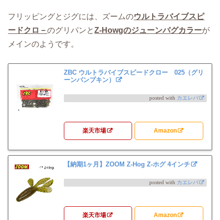
フリッピングとジグには、ズームの
ウルトラバイブスピ
ードクロ－
のグリパンと
Z-Howgのジューンバグカラー
が
メインのようです。
ZBC ウルトラバイブスピードクロー 025（グリ
ーンパンプキン）
posted with
カエレバ
楽天市場
Amazon
【納期1ヶ月】ZOOM Z-Hog Z-ホグ 4インチ
posted with
カエレバ
楽天市場
Amazon