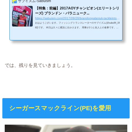
サブイズム-Sabuism
【特集：前編】2017AOYチャンピオン(エリートシリ
ーズ) ブランドン・パラニューク...
https://sabuism.com/2017/09/26/brandonpalaniuk-tackleintoroducton1
おはようございます。フィッシングトランスレーターのサブイズム(@sabu94_19
82)です。 本日は久々に横浜に出かけます。 用事が1つと友人との食事です。家
の近所か釣りのどちらかが多いので、街へいくのはワクワクですね(笑) ＜Faceb
ookページへの「いいね！」を押して頂くと、常に最新の記事が御覧になれま
す。＞ Source:画像をバスマスターウェブサイトよりお借りしています。(Seigo
Saito) 2017年エリートでAOYを獲得したパラニュークの道具を覗き見先日のAOY
チャンピオンシップで見事にAOYを獲得したブラ...
では、残りを見ていきましょう。
シーガースマックライン(PE)を愛用