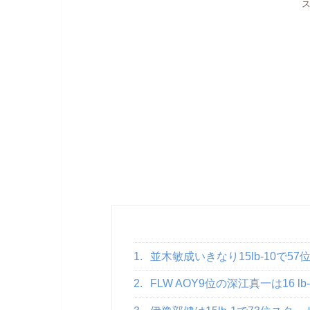
1.
並木敏成いきなり15lb-10で5
2.
FLW AOY9位の深江真一は16 l