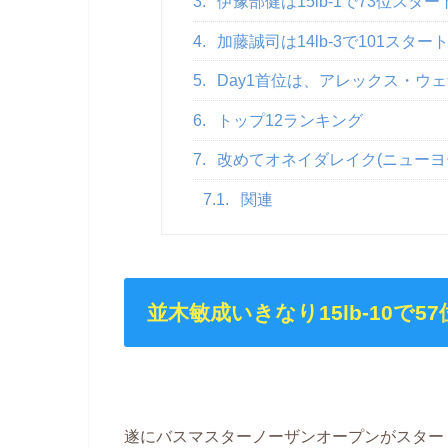
3.
伊豫部健は15lb-1で73位スター
4.
加藤誠司は14lb-3で101スター
5.
Day1首位は、アレックス・ウ
6.
トップ12ランキング
7.
改めてオネイダレイク(ニューヨ
7.1.
関連
並木敏成いきなり15lb-10で5
遂にバスマスターノーザンオープンがスター