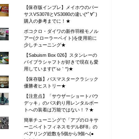
【保存版インプレ】メイホウのバー
サスVS3078とVS3080の違い(*ﾟ∀ﾟ)
購入の参考までに！★
ポコクロ・ダイワの新作羽根モノル
アー(クローラーベイト)を使用前に
少しチューニング★
【Sabuism Box 026】スタンレーの
バイブラシャフトが好きで現在も愛
用しています(*´ω｀*)★
【保存版】バスマスタークラシック
優勝者ヒストリー★
【注意点】「サウザーショートバウ
デッキ」のバス釣り用レンタルボー
トへの装着は万能ではない！？★
簡単チューニングで「アブのロキサ
ーニベイトフィネスモデルBF8」の
ベアリング総数を5個から9個へ(●