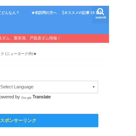
てどんな人？
★初訪問の方へ 【オススメの記事 15 選】
search
島ダム、豊英湖、戸面原ダム情報！
ク (ニューヨーク州)★
owered by
Translate
スポンサーリンク