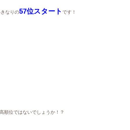
57位スタート
いきなりの
です！
。
の高順位ではないでしょうか！？