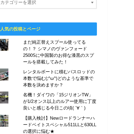
人気の投稿とページ
まだ純正替えスプール使ってる
の！？ シマノのヴァンフォード
2500Sに中国製のお得な漆黒のスプ
ールを搭載してみた！
レンタルボートに積むバスロッドの
本数で悩む(;^ω^)どのような基準で
本数を決めますか？
名機！ダイワの「15ジリオンTW」
が1/2オンス以上のルアー使用に丁度
良いと感じる今日この頃( ´∀｀)
【購入検討】Newロードランナーハ
ードベイトスペシャル511LLと630LL
の選択に悩む★