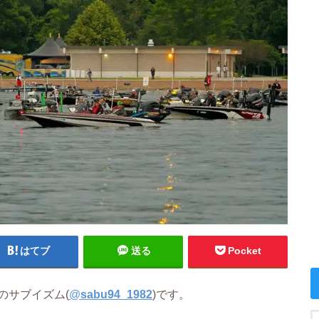
はてブ
送る
Pocket
のサブイズム(
@
sabu94_1982
)です。