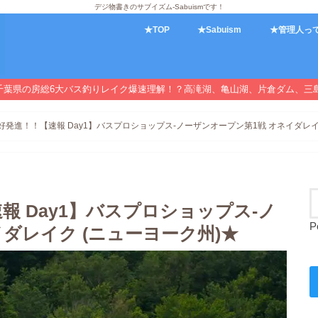
デジ物書きのサブイズム-Sabuismです！
★TOP
★Sabuism
★管理人っ
千葉県の房総6大バス釣りレイク爆速理解！？高滝湖、亀山湖、片倉ダム、三
好発進！！【速報 Day1】バスプロショップス-ノーザンオープン第1戦 オネイダレイ
報 Day1】バスプロショップス-ノ
P
ダレイク (ニューヨーク州)★