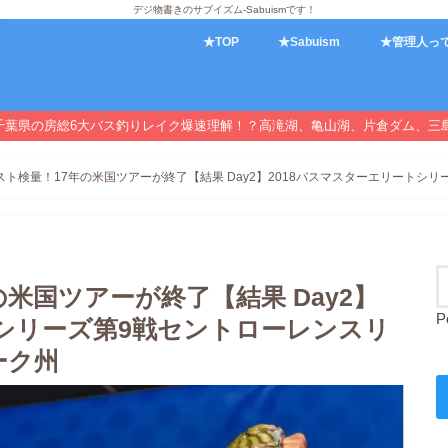
デジ物書きのサブイズム-Sabuismです！
★TOP
★Sabuism
★管理人っ
千葉県の房総6大バス釣りレイク爆速理解！？高滝湖、亀山湖、片倉ダム、三
ト検量！17年の米国ツアーが終了【結果 Day2】2018バスマスターエリートシリーズ
米国ツアーが終了【結果 Day2】
P
トシリーズ第9戦セントローレンスリ
ヨーク州