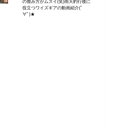
の畳み方がムズイ(笑)雨天釣行後に
役立つワイズギアの動画紹介(ﾟ
∀ﾟ)★