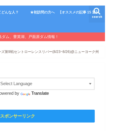
てどんな人？
★初訪問の方へ 【オススメの記事 15 選】
search
島ダム、豊英湖、戸面原ダム情報！
第9戦セントローレンスリバー(8/23~8/26)@ニューヨーク州
owered by
Translate
スポンサーリンク