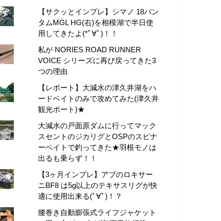
【サクッとインプレ】シマノ 18バン
タムMGL HG(右)を相模湖で半日使
用してきたよ(*ﾟ∀ﾟ)！！
私が NORIES ROAD RUNNER
VOICE シリーズに再び戻ってきた3
つの理由
【レポート】大減水の津久井湖をハ
ードベイトのみで攻めてみた(津久井
観光ボート)★
大減水の戸面原ダムに行ってマック
スセントのジカリグとOSPのスピナ
ーベイトで釣ってきた★羽根モノは
出るも乗らず！！
【3ヶ月インプレ】アブのロキサー
ニBF8 は5g以上のテキサスリグが快
適に使用出来る(ﾟ∀ﾟ)！？
腰巻き自動膨張式ライフジャケット