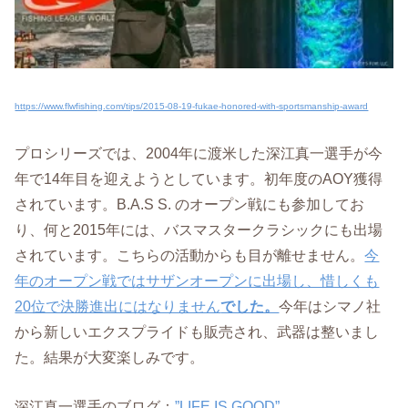
https://www.flwfishing.com/tips/2015-08-19-fukae-honored-with-sportsmanship-award
プロシリーズでは、2004年に渡米した深江真一選手が今
年で14年目を迎えようとしています。初年度のAOY獲得
されています。B.A.S S. のオープン戦にも参加してお
り、何と2015年には、バスマスタークラシックにも出場
されています。こちらの活動からも目が離せません。
今
年のオープン戦ではサザンオープンに出場し、惜しくも
20位で決勝進出にはなりません
でした。
今年はシマノ社
から新しいエクスプライドも販売され、武器は整いまし
た。結果が大変楽しみです。
深江真一選手のブログ：
”LIFE IS GOOD”