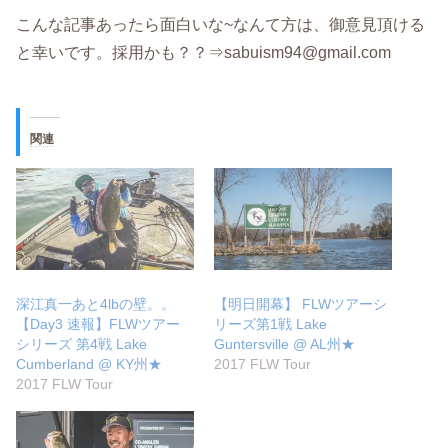
こんな記事あったら面白いな~なんて方は、御意見頂ける
と幸いです。採用かも？？⇒sabuism94@gmail.com
関連
深江真一あと4lbの壁。。
【明日開幕】 FLWツアーシ
【Day3 速報】FLWツアー
リーズ第1戦 Lake
シリーズ 第4戦 Lake
Guntersville @ AL州★
Cumberland @ KY州★
2017 FLW Tour
2017 FLW Tour