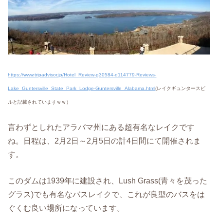
https://www.tripadvisor.jp/Hotel_Review-g30584-d114779-Reviews-
Lake_Guntersville_State_Park_Lodge-Guntersville_Alabama.html
(レイクギュンタースビ
ルと記載されていますｗｗ）
言わずとしれたアラバマ州にある超有名なレイクです
ね。日程は、2月2日～2月5日の計4日間にて開催されま
す。
このダムは1939年に建設され、Lush Grass(青々を茂った
グラス)でも有名なバスレイクで、これが良型のバスをは
ぐくむ良い場所になっています。