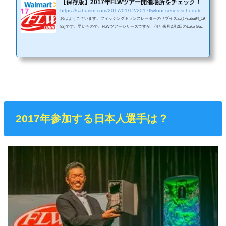
【保存版】2017年FLWツアー開催場所をチェック！
https://sabuism.com/2017/01/12/2017flwtour-series-schedule
おはようございます。フィッシングトランスレーターのサブイズム(@sabu94_19
82)です。早いもので、FLWツアーシリーズですが、何と来月2月2日のLake Gunt
ersville戦からスタートします。(昨年は2月4日からスタート)いやはやなんと早い
こと。その一週間後はバスマスターエリートシリーズの第1戦が控えておりま
す。エリートシリーズは、2016年が3月中旬からスタートしたことを考えると、
今年は全体的に早めの開催となっています。そして、3月にはバスマスタークラ
シックがありますね！新製品の発表があるこの時期を終えると、息つく間もな...
2017年参加する日本人選手は？