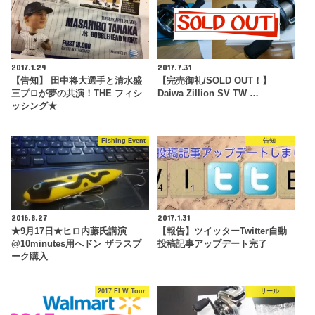
2017.1.29
2017.7.31
【告知】 田中将大選手と清水盛
【完売御礼/SOLD OUT！】
三プロが夢の共演！THE フィシ
Daiwa Zillion SV TW …
ッシング★
Fishing Event
告知
2016.8.27
2017.1.31
★9月17日★ヒロ内藤氏講演
【報告】ツイッターTwitter自動
@10minutes用へドン ザラスプ
投稿記事アップデート完了
ーク購入
2017 FLW Tour
リール