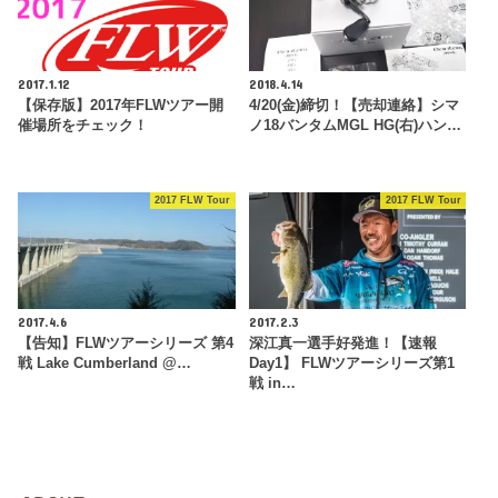
2017.1.12
2018.4.14
【保存版】2017年FLWツアー開
4/20(金)締切！【売却連絡】シマ
催場所をチェック！
ノ18バンタムMGL HG(右)ハン…
2017 FLW Tour
2017 FLW Tour
2017.4.6
2017.2.3
【告知】FLWツアーシリーズ 第4
深江真一選手好発進！【速報
戦 Lake Cumberland @…
Day1】 FLWツアーシリーズ第1
戦 in…