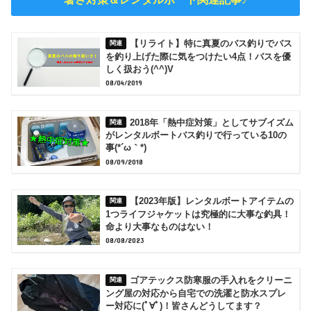
【リライト】特に真夏のバス釣りでバス
を釣り上げた際に気をつけたい4点！バスを優
しく扱おう(^^)V
08/04/2019
2018年「熱中症対策」としてサブイズム
がレンタルボートバス釣りで行っている10の
事(*´ω｀*)
08/09/2018
【2023年版】レンタルボートアイテムの
1つライフジャケットは究極的に大事な釣具！
命より大事なものはない！
08/08/2023
ゴアテックス防寒服の手入れをクリーニ
ング屋の対応から自宅での洗濯と防水スプレ
ー対応に(ﾟ∀ﾟ)！皆さんどうしてます？