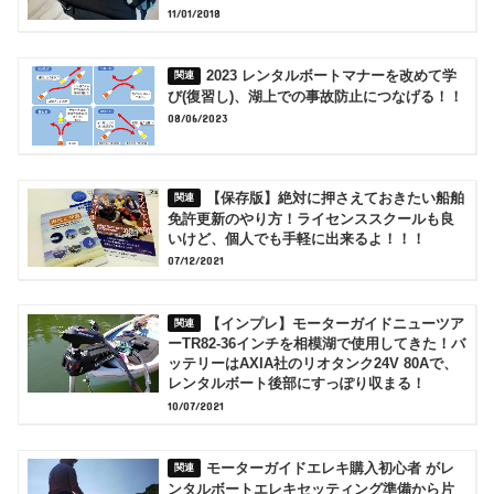
11/01/2018
2023 レンタルボートマナーを改めて学
び(復習し)、湖上での事故防止につなげる！！
08/06/2023
【保存版】絶対に押さえておきたい船舶
免許更新のやり方！ライセンススクールも良
いけど、個人でも手軽に出来るよ！！！
07/12/2021
【インプレ】モーターガイドニューツア
ーTR82-36インチを相模湖で使用してきた！バ
ッテリーはAXIA社のリオタンク24V 80Aで、
レンタルボート後部にすっぽり収まる！
10/07/2021
モーターガイドエレキ購入初心者 がレ
ンタルボートエレキセッティング準備から片