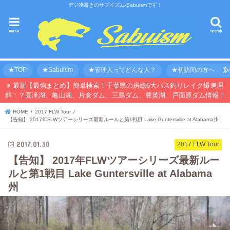
デジ物書きのサブイズム-Sabuismです！
menu
search
★TOP
★Sabuism
★管理人ってどんな人？
★初訪問の方へ 【オ
最新【最強まとめ】簡単検索！千葉県の房総6大バス釣りレイク爆速理
解！？高滝湖、亀山湖、片倉ダム、三島ダム、豊英湖、戸面原ダム情報！
HOME
2017 FLW Tour
【告知】 2017年FLWツアーシリーズ最新ルールと第1戦目 Lake Guntersville at Alabama州
2017.01.30
2017 FLW Tour
【告知】 2017年FLWツアーシリーズ最新ルー
ルと第1戦目 Lake Guntersville at Alabama
州