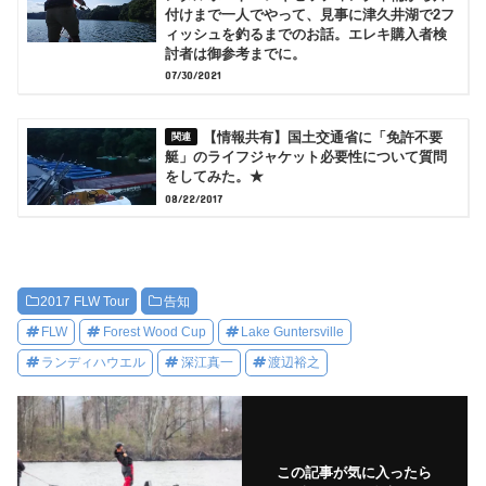
付けまで一人でやって、見事に津久井湖で2フ
ィッシュを釣るまでのお話。エレキ購入者検
討者は御参考までに。
07/30/2021
【情報共有】国土交通省に「免許不要
艇」のライフジャケット必要性について質問
をしてみた。★
08/22/2017
2017 FLW Tour
告知
FLW
Forest Wood Cup
Lake Guntersville
ランディハウエル
深江真一
渡辺裕之
この記事が気に入ったら