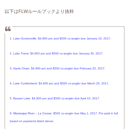
以下はFLWルールブックより抜粋
1. Lake Guntersville: $4,900 pro and $500 co-angler due January 16, 2017.
2. Lake Travis: $4,900 pro and $500 co-angler due January 30, 2017.
3. Harris Chain: $4,900 pro and $500 co-angler due February 20, 2017.
4. Lake Cumberland: $4,900 pro and $500 co-angler due March 20, 2017.
5. Beaver Lake: $4,900 pro and $500 co-angler due April 10, 2017.
6. Mississippi River – La Crosse: $500 co-angler due May 1, 2017. Pro paid in full
based on payments listed above.