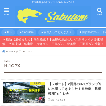
デジ物書きのサブイズム-Sabuismです！
menu
search
★TOP
★Sabuism
★管理人ってどんな人？
★初訪問の方へ 【オ
最新【最強まとめ】簡単検索！千葉県の房総6大バス釣りレイク爆速理
解！？高滝湖、亀山湖、片倉ダム、三島ダム、豊英湖、戸面原ダム情報！
HOME
タグ : H-1GPX
H-1GPX
H１GPX
【レポート】2回目のH-1グランプリ
に出場してきました！＠神奈川県相
模湖(´ε｀ )♪★
2017.09.04