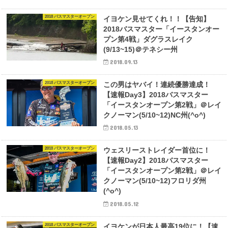
2018 バスマスターオープン
イヨケン見せてくれ！！【告知】
2018バスマスター「イースタンオー
プン第4戦」ダグラスレイク
(9/13~15)＠テネシー州
2018.09.13
2018 バスマスターオープン
この男はヤバイ！連続優勝達成！
【速報Day3】2018バスマスター
「イースタンオープン第2戦」＠レイ
クノーマン(5/10~12)NC州(^o^)
2018.05.13
2018 バスマスターオープン
ウェスリーストレイダー首位に！
【速報Day2】2018バスマスター
「イースタンオープン第2戦」＠レイ
クノーマン(5/10~12)フロリダ州
(^o^)
2018.05.12
2018 バスマスターオープン
イヨケンが日本人最高19位に！【速