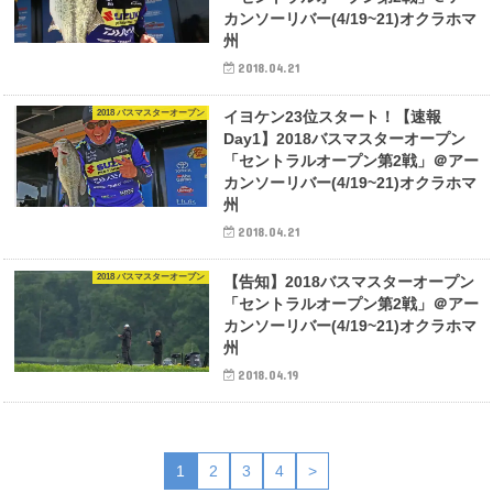
カンソーリバー(4/19~21)オクラホマ
州
2018.04.21
2018 バスマスターオープン
イヨケン23位スタート！【速報
Day1】2018バスマスターオープン
「セントラルオープン第2戦」＠アー
カンソーリバー(4/19~21)オクラホマ
州
2018.04.21
2018 バスマスターオープン
【告知】2018バスマスターオープン
「セントラルオープン第2戦」＠アー
カンソーリバー(4/19~21)オクラホマ
州
2018.04.19
1
2
3
4
>