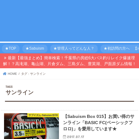
★TOP
★Sabuism
★管理人ってどんな人？
★初訪問の方へ 【オ
最新【最強まとめ】簡単検索！千葉県の房総6大バス釣りレイク爆速理
解！？高滝湖、亀山湖、片倉ダム、三島ダム、豊英湖、戸面原ダム情報！
HOME
タグ : サンライン
サンライン
サブイズム-Sabuism BOX
【Sabuism Box 015】お買い得のサ
ンライン「BASIC FC(ベーシックフ
ロロ)」を愛用しています★
2017.07.17