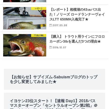
レポート
【レポート】相模湖の43㎝バス出
た！ノリーズ ロードランナーヴォイ
スLTT 650MH入魂完了★
2017.05.08
TT品(小物)
【購入】 トラウト用ラインにフロロ
カーボン3lbを選んだ3つの理由★
2016.12.07
【お知らせ】サブイズム-Sabuismブログのトップ
を少し変更してみました★
イヨケン23位スタート！【速報 Day1】2018バス
マスターオープン「セントラルオープン第2戦」＠